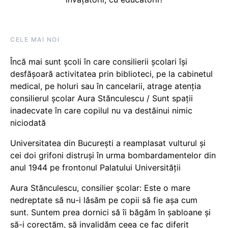
CELE MAI NOI
Încă mai sunt școli în care consilierii școlari își
desfășoară activitatea prin biblioteci, pe la cabinetul
medical, pe holuri sau în cancelarii, atrage atenția
consilierul școlar Aura Stănculescu / Sunt spații
inadecvate în care copilul nu va destăinui nimic
niciodată
Universitatea din București a reamplasat vulturul și
cei doi grifoni distruși în urma bombardamentelor din
anul 1944 pe frontonul Palatului Universității
Aura Stănculescu, consilier școlar: Este o mare
nedreptate să nu-i lăsăm pe copii să fie așa cum
sunt. Suntem prea dornici să îi băgăm în șabloane și
să-i corectăm, să invalidăm ceea ce fac diferit