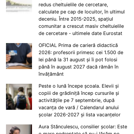
redus cheltuielile de cercetare,
calculate pe cap de locuitor, în ultimul
deceniu. Între 2015-2025, spațiul
comunitar a crescut masiv cheltuielile
de cercetare - ultimele date Eurostat
OFICIAL Prima de carieră didactică
2026: profesorii primesc cei 1.500 de
lei până la 31 august și îi pot folosi
până în august 2027 dacă rămân în
învățământ
Peste o lună începe școala. Elevii și
copiii de grădiniță încep cursurile și
activitățile pe 7 septembrie, după
vacanța de vară / Calendarul anului
școlar 2026-2027 și lista vacanțelor
Aura Stănculescu, consilier școlar: Este
o mare nedreptate să nu-i lăsăm pe