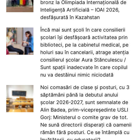
bronz la Olimpiada Internațională de
Inteligență Artificială – IOAI 2026,
desfășurată în Kazahstan
Încă mai sunt școli în care consilierii
școlari își desfășoară activitatea prin
biblioteci, pe la cabinetul medical, pe
holuri sau în cancelarii, atrage atenția
consilierul școlar Aura Stănculescu /
Sunt spații inadecvate în care copilul
nu va destăinui nimic niciodată
Noi comasări de clase și posturi, cu 3
săptămâni până la debutul anului
școlar 2026-2027, sunt semnalate de
Alin Badea, prim-vicepreședinte USLI
Gorj: Ministerul o comite grav de tot.
Ne sună directorii disperați că oamenii
rămân fără posturi. Ce se întâmplă cu
învățătorii, cu educatorii?