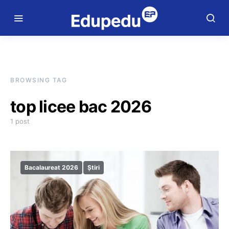
BROWSING TAG
top licee bac 2026
1 post
Bacalaureat 2026
Știri