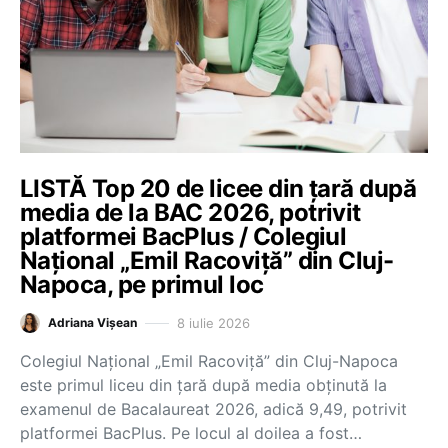
LISTĂ Top 20 de licee din țară după
media de la BAC 2026, potrivit
platformei BacPlus / Colegiul
Național „Emil Racoviță” din Cluj-
Napoca, pe primul loc
8 iulie 2026
Adriana Vișean
Colegiul Național „Emil Racoviță” din Cluj-Napoca
este primul liceu din țară după media obținută la
examenul de Bacalaureat 2026, adică 9,49, potrivit
platformei BacPlus. Pe locul al doilea a fost…