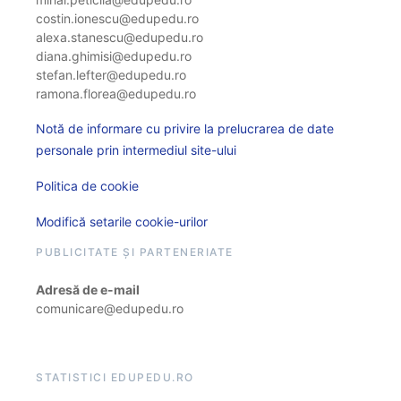
costin.ionescu@edupedu.ro
alexa.stanescu@edupedu.ro
diana.ghimisi@edupedu.ro
stefan.lefter@edupedu.ro
ramona.florea@edupedu.ro
Notă de informare cu privire la prelucrarea de date
personale prin intermediul site-ului
Politica de cookie
Modifică setarile cookie-urilor
PUBLICITATE ȘI PARTENERIATE
Adresă de e-mail
comunicare@edupedu.ro
STATISTICI EDUPEDU.RO