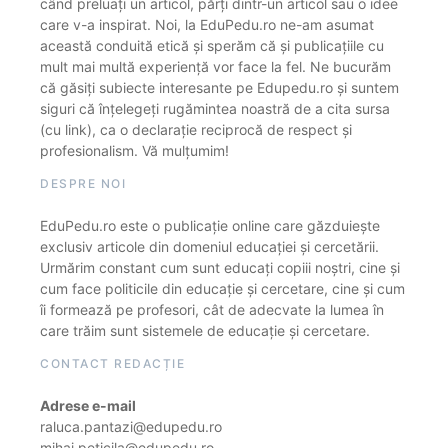
când preluați un articol, părți dintr-un articol sau o idee
care v-a inspirat. Noi, la EduPedu.ro ne-am asumat
această conduită etică și sperăm că și publicațiile cu
mult mai multă experiență vor face la fel. Ne bucurăm
că găsiți subiecte interesante pe Edupedu.ro și suntem
siguri că înțelegeți rugămintea noastră de a cita sursa
(cu link), ca o declarație reciprocă de respect și
profesionalism. Vă mulțumim!
DESPRE NOI
EduPedu.ro este o publicație online care găzduiește
exclusiv articole din domeniul educației și cercetării.
Urmărim constant cum sunt educați copiii noștri, cine și
cum face politicile din educație și cercetare, cine și cum
îi formează pe profesori, cât de adecvate la lumea în
care trăim sunt sistemele de educație și cercetare.
CONTACT REDACȚIE
Adrese e-mail
raluca.pantazi@edupedu.ro
mihai.peticila@edupedu.ro