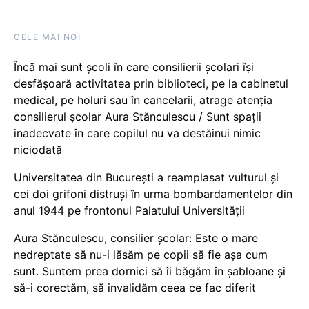
CELE MAI NOI
Încă mai sunt școli în care consilierii școlari își
desfășoară activitatea prin biblioteci, pe la cabinetul
medical, pe holuri sau în cancelarii, atrage atenția
consilierul școlar Aura Stănculescu / Sunt spații
inadecvate în care copilul nu va destăinui nimic
niciodată
Universitatea din București a reamplasat vulturul și
cei doi grifoni distruși în urma bombardamentelor din
anul 1944 pe frontonul Palatului Universității
Aura Stănculescu, consilier școlar: Este o mare
nedreptate să nu-i lăsăm pe copii să fie așa cum
sunt. Suntem prea dornici să îi băgăm în șabloane și
să-i corectăm, să invalidăm ceea ce fac diferit