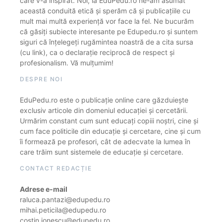
care v-a inspirat. Noi, la EduPedu.ro ne-am asumat
această conduită etică și sperăm că și publicațiile cu
mult mai multă experiență vor face la fel. Ne bucurăm
că găsiți subiecte interesante pe Edupedu.ro și suntem
siguri că înțelegeți rugămintea noastră de a cita sursa
(cu link), ca o declarație reciprocă de respect și
profesionalism. Vă mulțumim!
DESPRE NOI
EduPedu.ro este o publicație online care găzduiește
exclusiv articole din domeniul educației și cercetării.
Urmărim constant cum sunt educați copiii noștri, cine și
cum face politicile din educație și cercetare, cine și cum
îi formează pe profesori, cât de adecvate la lumea în
care trăim sunt sistemele de educație și cercetare.
CONTACT REDACȚIE
Adrese e-mail
raluca.pantazi@edupedu.ro
mihai.peticila@edupedu.ro
costin.ionescu@edupedu.ro