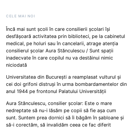
CELE MAI NOI
Încă mai sunt școli în care consilierii școlari își
desfășoară activitatea prin biblioteci, pe la cabinetul
medical, pe holuri sau în cancelarii, atrage atenția
consilierul școlar Aura Stănculescu / Sunt spații
inadecvate în care copilul nu va destăinui nimic
niciodată
Universitatea din București a reamplasat vulturul și
cei doi grifoni distruși în urma bombardamentelor din
anul 1944 pe frontonul Palatului Universității
Aura Stănculescu, consilier școlar: Este o mare
nedreptate să nu-i lăsăm pe copii să fie așa cum
sunt. Suntem prea dornici să îi băgăm în șabloane și
să-i corectăm, să invalidăm ceea ce fac diferit