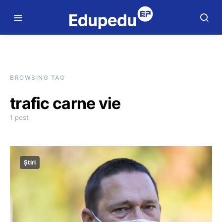
BROWSING TAG
trafic carne vie
1 post
Știri