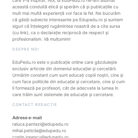
care v-a inspirat. Noi, la EduPedu.ro ne-am asumat
această conduită etică și sperăm că și publicațiile cu
mult mai multă experiență vor face la fel. Ne bucurăm
că găsiți subiecte interesante pe Edupedu.ro și suntem
siguri că înțelegeți rugămintea noastră de a cita sursa
(cu link), ca o declarație reciprocă de respect și
profesionalism. Vă mulțumim!
DESPRE NOI
EduPedu.ro este o publicație online care găzduiește
exclusiv articole din domeniul educației și cercetării.
Urmărim constant cum sunt educați copiii noștri, cine și
cum face politicile din educație și cercetare, cine și cum
îi formează pe profesori, cât de adecvate la lumea în
care trăim sunt sistemele de educație și cercetare.
CONTACT REDACȚIE
Adrese e-mail
raluca.pantazi@edupedu.ro
mihai.peticila@edupedu.ro
costin.ionescu@edupedu.ro