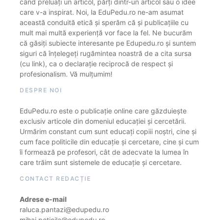
când preluați un articol, părți dintr-un articol sau o idee
care v-a inspirat. Noi, la EduPedu.ro ne-am asumat
această conduită etică și sperăm că și publicațiile cu
mult mai multă experiență vor face la fel. Ne bucurăm
că găsiți subiecte interesante pe Edupedu.ro și suntem
siguri că înțelegeți rugămintea noastră de a cita sursa
(cu link), ca o declarație reciprocă de respect și
profesionalism. Vă mulțumim!
DESPRE NOI
EduPedu.ro este o publicație online care găzduiește
exclusiv articole din domeniul educației și cercetării.
Urmărim constant cum sunt educați copiii noștri, cine și
cum face politicile din educație și cercetare, cine și cum
îi formează pe profesori, cât de adecvate la lumea în
care trăim sunt sistemele de educație și cercetare.
CONTACT REDACȚIE
Adrese e-mail
raluca.pantazi@edupedu.ro
mihai.peticila@edupedu.ro