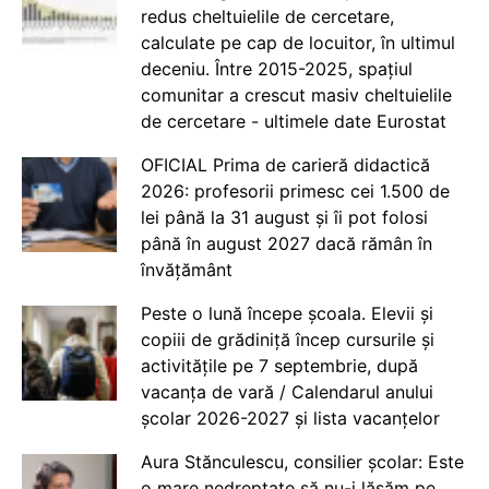
redus cheltuielile de cercetare,
calculate pe cap de locuitor, în ultimul
deceniu. Între 2015-2025, spațiul
comunitar a crescut masiv cheltuielile
de cercetare - ultimele date Eurostat
OFICIAL Prima de carieră didactică
2026: profesorii primesc cei 1.500 de
lei până la 31 august și îi pot folosi
până în august 2027 dacă rămân în
învățământ
Peste o lună începe școala. Elevii și
copiii de grădiniță încep cursurile și
activitățile pe 7 septembrie, după
vacanța de vară / Calendarul anului
școlar 2026-2027 și lista vacanțelor
Aura Stănculescu, consilier școlar: Este
o mare nedreptate să nu-i lăsăm pe