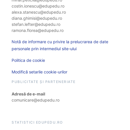
costin.ionescu@edupedu.ro
alexa.stanescu@edupedu.ro
diana.ghimisi@edupedu.ro
stefan.lefter@edupedu.ro
ramona.florea@edupedu.ro
Notă de informare cu privire la prelucrarea de date
personale prin intermediul site-ului
Politica de cookie
Modifică setarile cookie-urilor
PUBLICITATE ȘI PARTENERIATE
Adresă de e-mail
comunicare@edupedu.ro
STATISTICI EDUPEDU.RO