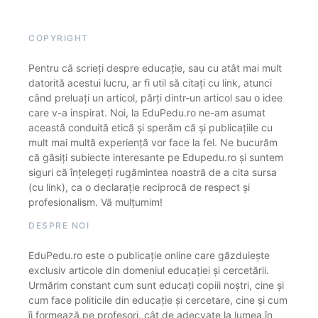
COPYRIGHT
Pentru că scrieți despre educație, sau cu atât mai mult
datorită acestui lucru, ar fi util să citați cu link, atunci
când preluați un articol, părți dintr-un articol sau o idee
care v-a inspirat. Noi, la EduPedu.ro ne-am asumat
această conduită etică și sperăm că și publicațiile cu
mult mai multă experiență vor face la fel. Ne bucurăm
că găsiți subiecte interesante pe Edupedu.ro și suntem
siguri că înțelegeți rugămintea noastră de a cita sursa
(cu link), ca o declarație reciprocă de respect și
profesionalism. Vă mulțumim!
DESPRE NOI
EduPedu.ro este o publicație online care găzduiește
exclusiv articole din domeniul educației și cercetării.
Urmărim constant cum sunt educați copiii noștri, cine și
cum face politicile din educație și cercetare, cine și cum
îi formează pe profesori, cât de adecvate la lumea în