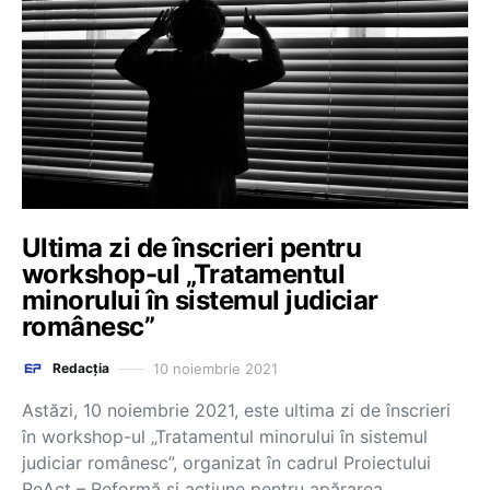
Ultima zi de înscrieri pentru
workshop-ul „Tratamentul
minorului în sistemul judiciar
românesc”
10 noiembrie 2021
Redacția
Astăzi, 10 noiembrie 2021, este ultima zi de înscrieri
în workshop-ul „Tratamentul minorului în sistemul
judiciar românesc”, organizat în cadrul Proiectului
ReAct – Reformă și acțiune pentru apărarea