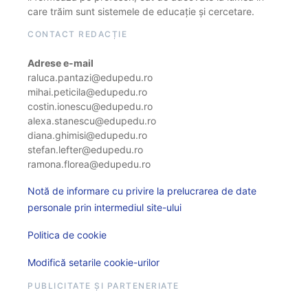
care trăim sunt sistemele de educație și cercetare.
CONTACT REDACȚIE
Adrese e-mail
raluca.pantazi@edupedu.ro
mihai.peticila@edupedu.ro
costin.ionescu@edupedu.ro
alexa.stanescu@edupedu.ro
diana.ghimisi@edupedu.ro
stefan.lefter@edupedu.ro
ramona.florea@edupedu.ro
Notă de informare cu privire la prelucrarea de date
personale prin intermediul site-ului
Politica de cookie
Modifică setarile cookie-urilor
PUBLICITATE ȘI PARTENERIATE