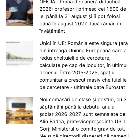
OFICIAL Prima de carieră didactică
2026: profesorii primesc cei 1.500 de
lei până la 31 august și îi pot folosi
până în august 2027 dacă rămân în
învățământ
Unici în UE: România este singura țară
din întreaga Uniune Europeană care a
redus cheltuielile de cercetare,
calculate pe cap de locuitor, în ultimul
deceniu. Între 2015-2025, spațiul
comunitar a crescut masiv cheltuielile
de cercetare - ultimele date Eurostat
Noi comasări de clase și posturi, cu 3
săptămâni până la debutul anului
școlar 2026-2027, sunt semnalate de
Alin Badea, prim-vicepreședinte USLI
Gorj: Ministerul o comite grav de tot.
Ne sună directorii disperați că oamenii