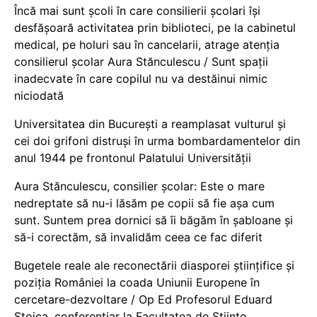
Încă mai sunt școli în care consilierii școlari își
desfășoară activitatea prin biblioteci, pe la cabinetul
medical, pe holuri sau în cancelarii, atrage atenția
consilierul școlar Aura Stănculescu / Sunt spații
inadecvate în care copilul nu va destăinui nimic
niciodată
Universitatea din București a reamplasat vulturul și
cei doi grifoni distruși în urma bombardamentelor din
anul 1944 pe frontonul Palatului Universității
Aura Stănculescu, consilier școlar: Este o mare
nedreptate să nu-i lăsăm pe copii să fie așa cum
sunt. Suntem prea dornici să îi băgăm în șabloane și
să-i corectăm, să invalidăm ceea ce fac diferit
Bugetele reale ale reconectării diasporei științifice și
poziția României la coada Uniunii Europene în
cercetare-dezvoltare / Op Ed Profesorul Eduard
Stoica, conferențiar la Facultatea de Științe