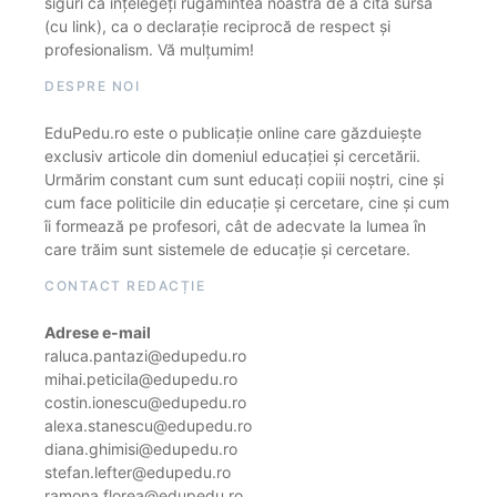
siguri că înțelegeți rugămintea noastră de a cita sursa
(cu link), ca o declarație reciprocă de respect și
profesionalism. Vă mulțumim!
DESPRE NOI
EduPedu.ro este o publicație online care găzduiește
exclusiv articole din domeniul educației și cercetării.
Urmărim constant cum sunt educați copiii noștri, cine și
cum face politicile din educație și cercetare, cine și cum
îi formează pe profesori, cât de adecvate la lumea în
care trăim sunt sistemele de educație și cercetare.
CONTACT REDACȚIE
Adrese e-mail
raluca.pantazi@edupedu.ro
mihai.peticila@edupedu.ro
costin.ionescu@edupedu.ro
alexa.stanescu@edupedu.ro
diana.ghimisi@edupedu.ro
stefan.lefter@edupedu.ro
ramona.florea@edupedu.ro