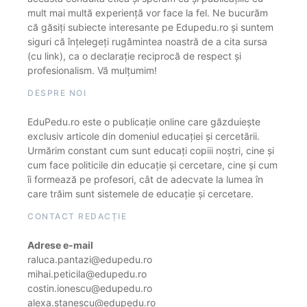
mult mai multă experiență vor face la fel. Ne bucurăm
că găsiți subiecte interesante pe Edupedu.ro și suntem
siguri că înțelegeți rugămintea noastră de a cita sursa
(cu link), ca o declarație reciprocă de respect și
profesionalism. Vă mulțumim!
DESPRE NOI
EduPedu.ro este o publicație online care găzduiește
exclusiv articole din domeniul educației și cercetării.
Urmărim constant cum sunt educați copiii noștri, cine și
cum face politicile din educație și cercetare, cine și cum
îi formează pe profesori, cât de adecvate la lumea în
care trăim sunt sistemele de educație și cercetare.
CONTACT REDACȚIE
Adrese e-mail
raluca.pantazi@edupedu.ro
mihai.peticila@edupedu.ro
costin.ionescu@edupedu.ro
alexa.stanescu@edupedu.ro