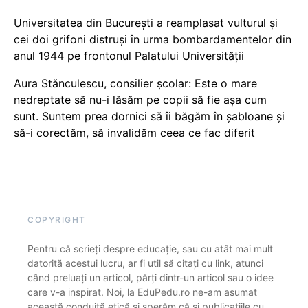
Universitatea din București a reamplasat vulturul și
cei doi grifoni distruși în urma bombardamentelor din
anul 1944 pe frontonul Palatului Universității
Aura Stănculescu, consilier școlar: Este o mare
nedreptate să nu-i lăsăm pe copii să fie așa cum
sunt. Suntem prea dornici să îi băgăm în șabloane și
să-i corectăm, să invalidăm ceea ce fac diferit
COPYRIGHT
Pentru că scrieți despre educație, sau cu atât mai mult
datorită acestui lucru, ar fi util să citați cu link, atunci
când preluați un articol, părți dintr-un articol sau o idee
care v-a inspirat. Noi, la EduPedu.ro ne-am asumat
această conduită etică și sperăm că și publicațiile cu