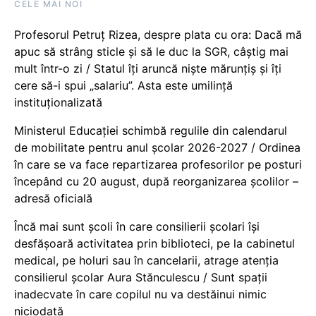
CELE MAI NOI
Profesorul Petruț Rizea, despre plata cu ora: Dacă mă
apuc să strâng sticle și să le duc la SGR, câștig mai
mult într-o zi / Statul îți aruncă niște mărunțiș și îți
cere să-i spui „salariu”. Asta este umilință
instituționalizată
Ministerul Educației schimbă regulile din calendarul
de mobilitate pentru anul școlar 2026-2027 / Ordinea
în care se va face repartizarea profesorilor pe posturi
începând cu 20 august, după reorganizarea școlilor –
adresă oficială
Încă mai sunt școli în care consilierii școlari își
desfășoară activitatea prin biblioteci, pe la cabinetul
medical, pe holuri sau în cancelarii, atrage atenția
consilierul școlar Aura Stănculescu / Sunt spații
inadecvate în care copilul nu va destăinui nimic
niciodată