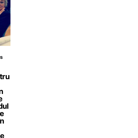
cs
tru
n
e
dul
re
în
ce