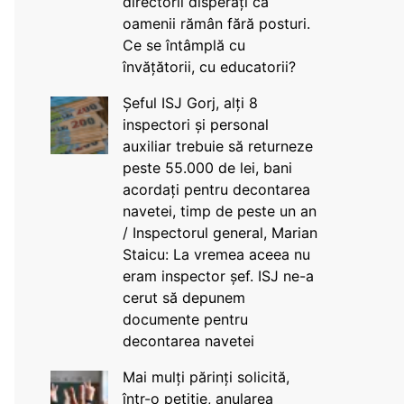
directorii disperați că
oamenii rămân fără posturi.
Ce se întâmplă cu
învățătorii, cu educatorii?
Șeful ISJ Gorj, alți 8
inspectori și personal
auxiliar trebuie să returneze
peste 55.000 de lei, bani
acordați pentru decontarea
navetei, timp de peste un an
/ Inspectorul general, Marian
Staicu: La vremea aceea nu
eram inspector șef. ISJ ne-a
cerut să depunem
documente pentru
decontarea navetei
Mai mulți părinți solicită,
într-o petiție, anularea