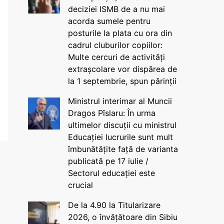
deciziei ISMB de a nu mai
acorda sumele pentru
posturile la plata cu ora din
cadrul cluburilor copiilor:
Multe cercuri de activități
extrașcolare vor dispărea de
la 1 septembrie, spun părinții
Ministrul interimar al Muncii
Dragos Pîslaru: În urma
ultimelor discuții cu ministrul
Educației lucrurile sunt mult
îmbunătățite față de varianta
publicată pe 17 iulie /
Sectorul educației este
crucial
De la 4.90 la Titularizare
2026, o învățătoare din Sibiu