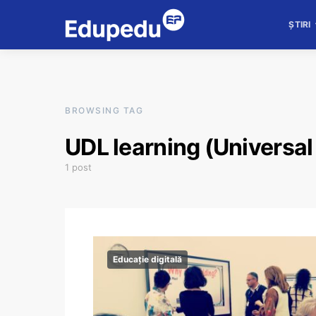
ȘTIRI
BROWSING TAG
UDL learning (Universal
1 post
Educație digitală