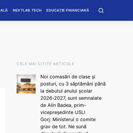
OALĂ
NEXTLAB.TECH
EDUCAȚIE FINANCIARĂ
CELE MAI CITITE ARTICOLE
Noi comasări de clase și
posturi, cu 3 săptămâni până
la debutul anului școlar
2026-2027, sunt semnalate
de Alin Badea, prim-
vicepreședinte USLI
Gorj: Ministerul o comite
grav de tot. Ne sună