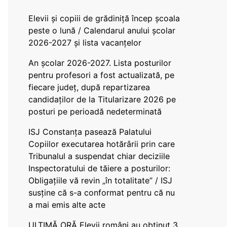
Elevii și copiii de grădiniță încep școala
peste o lună / Calendarul anului școlar
2026-2027 și lista vacanțelor
An școlar 2026-2027. Lista posturilor
pentru profesori a fost actualizată, pe
fiecare județ, după repartizarea
candidaților de la Titularizare 2026 pe
posturi pe perioadă nedeterminată
ISJ Constanța pasează Palatului
Copiilor executarea hotărârii prin care
Tribunalul a suspendat chiar deciziile
Inspectoratului de tăiere a posturilor:
Obligațiile vă revin „în totalitate” / ISJ
susține că s-a conformat pentru că nu
a mai emis alte acte
ULTIMĂ ORĂ Elevii români au obținut 3