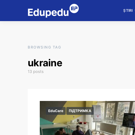
ȘTIRI
BROWSING TAG
ukraine
13 posts
EduCare
ПІДТРИМКА