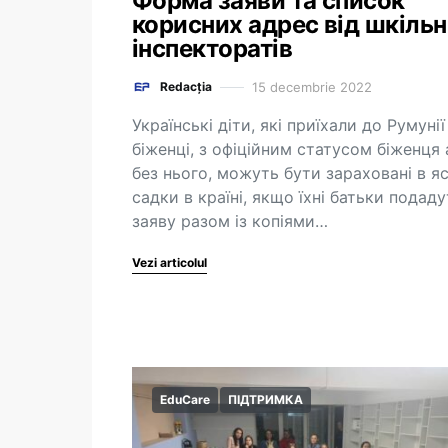
Форма заяви та список
корисних адрес від шкіль
інспекторатів
15 decembrie 2022
Redacția
Українські діти, які приїхали до Румунії
біженці, з офіційним статусом біженця
без нього, можуть бути зараховані в я
садки в країні, якщо їхні батьки подаду
заяву разом із копіями…
Vezi articolul
EduCare
ПІДТРИМКА