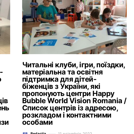
Читальні клуби, ігри, поїздки,
-
матеріальна та освітня
о
підтримка для дітей-
біженців з України, які
пропонують центри Happy
ців
Bubble World Vision Romania /
ень
Список центрів із адресою,
розкладом і контактними
изи
особами
11 noiembrie 2022
Redacția