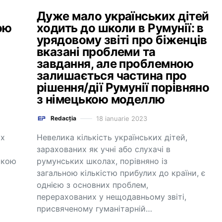
Дуже мало українських дітей
ою
ходить до школи в Румунії: в
урядовому звіті про біженців
вказані проблеми та
завдання, але проблемною
залишається частина про
рішення/дії Румунії порівняно
з німецькою моделлю
18 ianuarie 2023
Redacția
іх
Невелика кількість українських дітей,
зарахованих як учні або слухачі в
ькою
румунських школах, порівняно із
загальною кількістю прибулих до країни, є
однією з основних проблем,
перерахованих у нещодавньому звіті,
присвяченому гуманітарній…