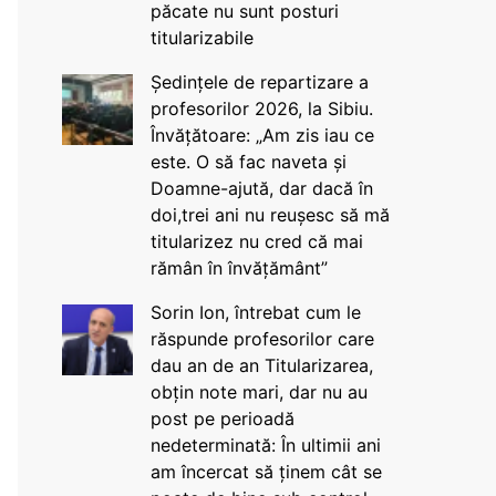
păcate nu sunt posturi
titularizabile
Ședințele de repartizare a
profesorilor 2026, la Sibiu.
Învățătoare: „Am zis iau ce
este. O să fac naveta și
Doamne-ajută, dar dacă în
doi,trei ani nu reușesc să mă
titularizez nu cred că mai
rămân în învățământ”
Sorin Ion, întrebat cum le
răspunde profesorilor care
dau an de an Titularizarea,
obțin note mari, dar nu au
post pe perioadă
nedeterminată: În ultimii ani
am încercat să ținem cât se