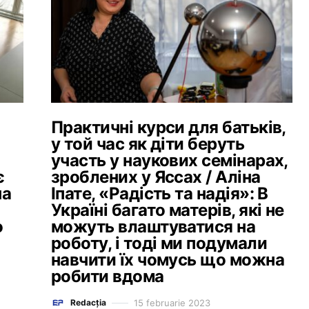
Практичні курси для батьків,
у той час як діти беруть
участь у наукових семінарах,
є
зроблених у Яссах / Аліна
на
Іпате, «Радість та надія»: В
Україні багато матерів, які не
о
можуть влаштуватися на
роботу, і тоді ми подумали
навчити їх чомусь що можна
робити вдома
15 februarie 2023
Redacția