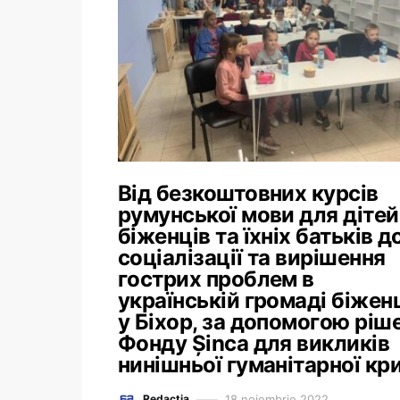
Від безкоштовних курсів
румунської мови для дітей
біженців та їхніх батьків д
соціалізації та вирішення
гострих проблем в
українській громаді біжен
у Біхор, за допомогою ріш
Фонду Şinca для викликів
нинішньої гуманітарної кр
18 noiembrie 2022
Redacția