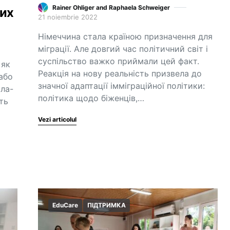
Rainer Ohliger and Raphaela Schweiger
них
21 noiembrie 2022
Німеччина стала країною призначення для
міграції. Але довгий час політичний світ і
суспільство важко приймали цей факт.
 як
Реакція на нову реальність призвела до
 або
значної адаптації імміграційної політики:
сла-
політика щодо біженців,…
ть
Vezi articolul
EduCare
ПІДТРИМКА