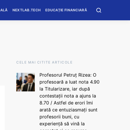
OALĂ
NEXTLAB.TECH
EDUCAȚIE FINANCIARĂ
CELE MAI CITITE ARTICOLE
Profesorul Petruț Rizea: O
profesoară a luat nota 4.90
la Titularizare, iar după
contestații nota a ajuns la
8.70 / Astfel de erori îmi
arată ce entuziasmați sunt
profesorii buni, cu
experiență să vină la