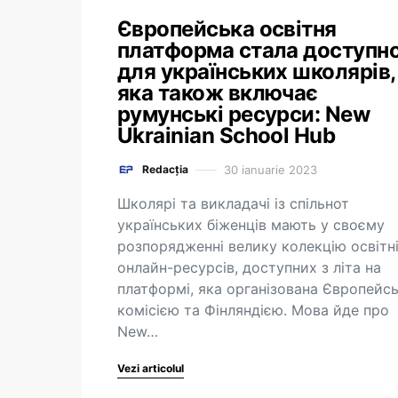
Європейська освітня
платформа стала доступн
для українських школярів,
яка також включає
румунські ресурси: New
Ukrainian School Hub
30 ianuarie 2023
Redacția
Школярі та викладачі із спільнот
українських біженців мають у своєму
розпорядженні велику колекцію освітн
онлайн-ресурсів, доступних з літа на
платформі, яка організована Європейс
комісією та Фінляндією. Мова йде про
New…
Vezi articolul