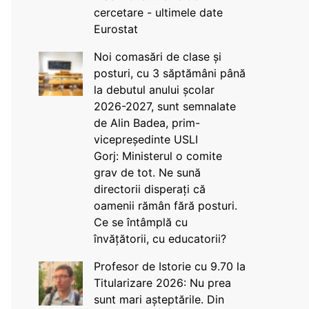
cercetare - ultimele date
Eurostat
Noi comasări de clase și
posturi, cu 3 săptămâni până
la debutul anului școlar
2026-2027, sunt semnalate
de Alin Badea, prim-
vicepreședinte USLI
Gorj: Ministerul o comite
grav de tot. Ne sună
directorii disperați că
oamenii rămân fără posturi.
Ce se întâmplă cu
învățătorii, cu educatorii?
Profesor de Istorie cu 9.70 la
Titularizare 2026: Nu prea
sunt mari așteptările. Din