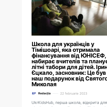
Школа для українців у
Тімішоарі, яка отримала
фінансування від ЮНІСЕФ,
набирає вчителів та плану
літні табори для дітей. Іри
Єцкало, засновник: Це був
наш подарунок від Святог
Миколая
22 februarie 2023
Redacția
UkrKidsHub, перша школа, відкрита для