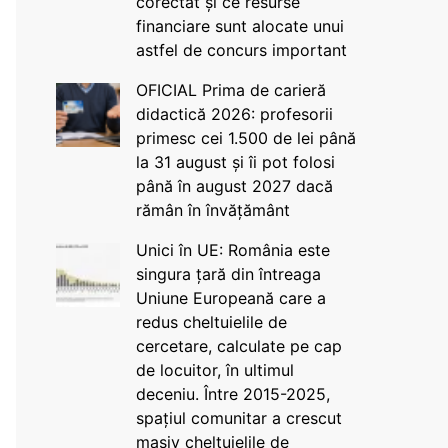
corectat și ce resurse
financiare sunt alocate unui
astfel de concurs important
OFICIAL Prima de carieră
didactică 2026: profesorii
primesc cei 1.500 de lei până
la 31 august și îi pot folosi
până în august 2027 dacă
rămân în învățământ
Unici în UE: România este
singura țară din întreaga
Uniune Europeană care a
redus cheltuielile de
cercetare, calculate pe cap
de locuitor, în ultimul
deceniu. Între 2015-2025,
spațiul comunitar a crescut
masiv cheltuielile de