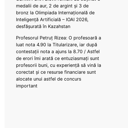
medalii de aur, 2 de argint și 3 de
bronz la Olimpiada Internațională de
Inteligență Artificială – IOAI 2026,
desfășurată în Kazahstan
Profesorul Petruț Rizea: O profesoară a
luat nota 4.90 la Titularizare, iar după
contestații nota a ajuns la 8.70 / Astfel
de erori îmi arată ce entuziasmați sunt
profesorii buni, cu experiență să vină la
corectat și ce resurse financiare sunt
alocate unui astfel de concurs
important