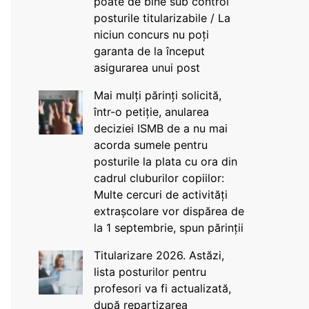
poate de bine sub control
posturile titularizabile / La
niciun concurs nu poți
garanta de la început
asigurarea unui post
Mai mulți părinți solicită,
într-o petiție, anularea
deciziei ISMB de a nu mai
acorda sumele pentru
posturile la plata cu ora din
cadrul cluburilor copiilor:
Multe cercuri de activități
extrașcolare vor dispărea de
la 1 septembrie, spun părinții
Titularizare 2026. Astăzi,
lista posturilor pentru
profesori va fi actualizată,
după repartizarea