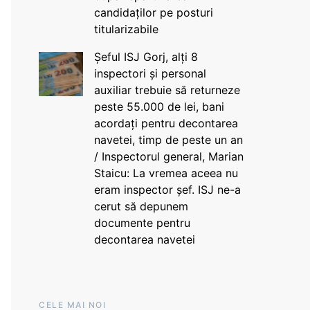
candidaților pe posturi
titularizabile
Șeful ISJ Gorj, alți 8
inspectori și personal
auxiliar trebuie să returneze
peste 55.000 de lei, bani
acordați pentru decontarea
navetei, timp de peste un an
/ Inspectorul general, Marian
Staicu: La vremea aceea nu
eram inspector șef. ISJ ne-a
cerut să depunem
documente pentru
decontarea navetei
CELE MAI NOI