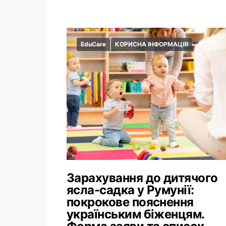
EduCare
КОРИСНА ІНФОРМАЦІЯ
Зарахування до дитячого
ясла-садка у Румунії:
покрокове пояснення
українським біженцям.