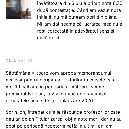
învățătoare din Sibiu a primit nota 8.70
după contestație: Când am văzut nota
inițială, nu mă puteam opri din plâns.
Mi-am dat seama că lucrarea mea nu a
fost corectată în adevăratul sens al
cuvântului
CELE MAI NOI
Săptămâna viitoare vom aproba memorandumul
necesar pentru ocuparea posturilor în creșele care
vor fi finalizate în perioada următoare, spune
premierul Bolojan, la 2 zile după ce s-au afișat
rezultatele finale de la Titularizare 2026
Sorin Ion, întrebat cum le răspunde profesorilor care
dau an de an Titularizarea, obțin note mari, dar nu au
post pe perioadă nedeterminată: În ultimii ani am