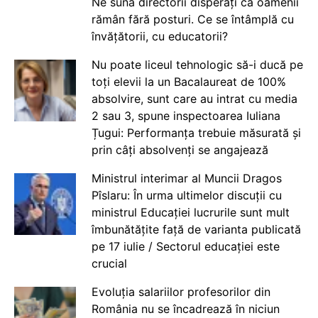
Ne sună directorii disperați că oamenii
rămân fără posturi. Ce se întâmplă cu
învățătorii, cu educatorii?
Nu poate liceul tehnologic să-i ducă pe
toți elevii la un Bacalaureat de 100%
absolvire, sunt care au intrat cu media
2 sau 3, spune inspectoarea Iuliana
Țugui: Performanța trebuie măsurată și
prin câți absolvenți se angajează
Ministrul interimar al Muncii Dragos
Pîslaru: În urma ultimelor discuții cu
ministrul Educației lucrurile sunt mult
îmbunătățite față de varianta publicată
pe 17 iulie / Sectorul educației este
crucial
Evoluția salariilor profesorilor din
România nu se încadrează în niciun