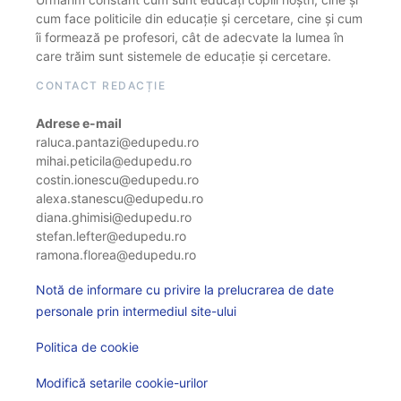
cum face politicile din educație și cercetare, cine și cum
îi formează pe profesori, cât de adecvate la lumea în
care trăim sunt sistemele de educație și cercetare.
CONTACT REDACȚIE
Adrese e-mail
raluca.pantazi@edupedu.ro
mihai.peticila@edupedu.ro
costin.ionescu@edupedu.ro
alexa.stanescu@edupedu.ro
diana.ghimisi@edupedu.ro
stefan.lefter@edupedu.ro
ramona.florea@edupedu.ro
Notă de informare cu privire la prelucrarea de date
personale prin intermediul site-ului
Politica de cookie
Modifică setarile cookie-urilor