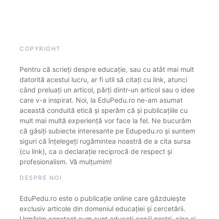
COPYRIGHT
Pentru că scrieți despre educație, sau cu atât mai mult
datorită acestui lucru, ar fi util să citați cu link, atunci
când preluați un articol, părți dintr-un articol sau o idee
care v-a inspirat. Noi, la EduPedu.ro ne-am asumat
această conduită etică și sperăm că și publicațiile cu
mult mai multă experiență vor face la fel. Ne bucurăm
că găsiți subiecte interesante pe Edupedu.ro și suntem
siguri că înțelegeți rugămintea noastră de a cita sursa
(cu link), ca o declarație reciprocă de respect și
profesionalism. Vă mulțumim!
DESPRE NOI
EduPedu.ro este o publicație online care găzduiește
exclusiv articole din domeniul educației și cercetării.
Urmărim constant cum sunt educați copiii noștri, cine și