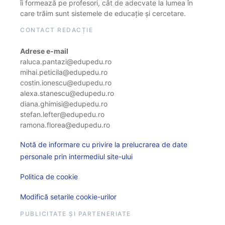
îi formează pe profesori, cât de adecvate la lumea în
care trăim sunt sistemele de educație și cercetare.
CONTACT REDACȚIE
Adrese e-mail
raluca.pantazi@edupedu.ro
mihai.peticila@edupedu.ro
costin.ionescu@edupedu.ro
alexa.stanescu@edupedu.ro
diana.ghimisi@edupedu.ro
stefan.lefter@edupedu.ro
ramona.florea@edupedu.ro
Notă de informare cu privire la prelucrarea de date
personale prin intermediul site-ului
Politica de cookie
Modifică setarile cookie-urilor
PUBLICITATE ȘI PARTENERIATE