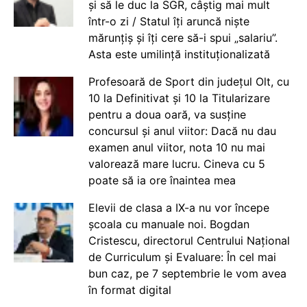
și să le duc la SGR, câștig mai mult
într-o zi / Statul îți aruncă niște
mărunțiș și îți cere să-i spui „salariu”.
Asta este umilință instituționalizată
Profesoară de Sport din județul Olt, cu
10 la Definitivat și 10 la Titularizare
pentru a doua oară, va susține
concursul și anul viitor: Dacă nu dau
examen anul viitor, nota 10 nu mai
valorează mare lucru. Cineva cu 5
poate să ia ore înaintea mea
Elevii de clasa a IX-a nu vor începe
școala cu manuale noi. Bogdan
Cristescu, directorul Centrului Național
de Curriculum și Evaluare: În cel mai
bun caz, pe 7 septembrie le vom avea
în format digital