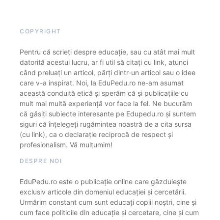
COPYRIGHT
Pentru că scrieți despre educație, sau cu atât mai mult
datorită acestui lucru, ar fi util să citați cu link, atunci
când preluați un articol, părți dintr-un articol sau o idee
care v-a inspirat. Noi, la EduPedu.ro ne-am asumat
această conduită etică și sperăm că și publicațiile cu
mult mai multă experiență vor face la fel. Ne bucurăm
că găsiți subiecte interesante pe Edupedu.ro și suntem
siguri că înțelegeți rugămintea noastră de a cita sursa
(cu link), ca o declarație reciprocă de respect și
profesionalism. Vă mulțumim!
DESPRE NOI
EduPedu.ro este o publicație online care găzduiește
exclusiv articole din domeniul educației și cercetării.
Urmărim constant cum sunt educați copiii noștri, cine și
cum face politicile din educație și cercetare, cine și cum