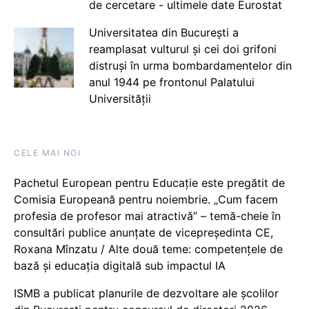
de cercetare - ultimele date Eurostat
Universitatea din București a
reamplasat vulturul și cei doi grifoni
distruși în urma bombardamentelor din
anul 1944 pe frontonul Palatului
Universității
CELE MAI NOI
Pachetul European pentru Educație este pregătit de
Comisia Europeană pentru noiembrie. „Cum facem
profesia de profesor mai atractivă” – temă-cheie în
consultări publice anunțate de vicepreședinta CE,
Roxana Mînzatu / Alte două teme: competențele de
bază și educația digitală sub impactul IA
ISMB a publicat planurile de dezvoltare ale școlilor