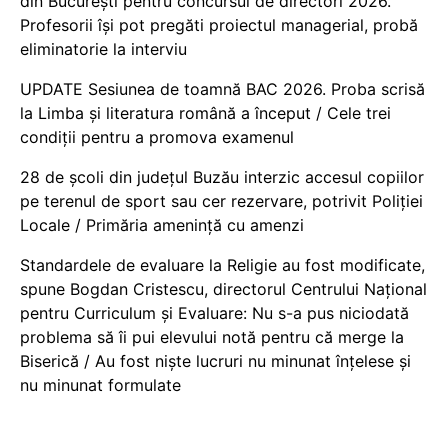
din București pentru concursul de directori 2026.
Profesorii își pot pregăti proiectul managerial, probă
eliminatorie la interviu
UPDATE Sesiunea de toamnă BAC 2026. Proba scrisă
la Limba și literatura română a început / Cele trei
condiții pentru a promova examenul
28 de școli din județul Buzău interzic accesul copiilor
pe terenul de sport sau cer rezervare, potrivit Poliției
Locale / Primăria amenință cu amenzi
Standardele de evaluare la Religie au fost modificate,
spune Bogdan Cristescu, directorul Centrului Național
pentru Curriculum și Evaluare: Nu s-a pus niciodată
problema să îi pui elevului notă pentru că merge la
Biserică / Au fost niște lucruri nu minunat înțelese și
nu minunat formulate