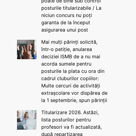
poate de bine sub control
posturile titularizabile / La
niciun concurs nu poți
garanta de la început
asigurarea unui post
Mai mulți părinți solicită,
într-o petiție, anularea
deciziei ISMB de a nu mai
acorda sumele pentru
posturile la plata cu ora din
cadrul cluburilor copiilor:
Multe cercuri de activități
extrașcolare vor dispărea de
la 1 septembrie, spun părinții
Titularizare 2026. Astăzi,
lista posturilor pentru
profesori va fi actualizată,
după repartizarea