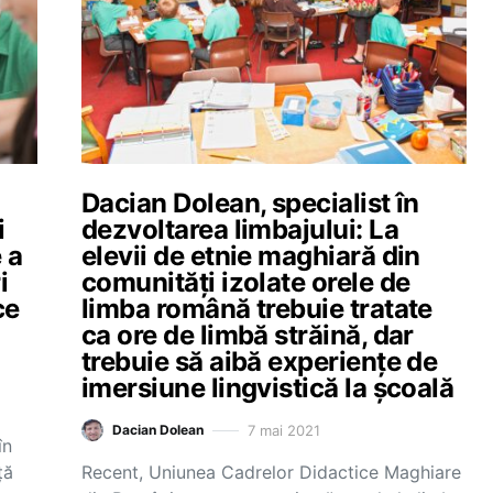
Dacian Dolean, specialist în
i
dezvoltarea limbajului: La
 a
elevii de etnie maghiară din
i
comunități izolate orele de
ce
limba română trebuie tratate
ca ore de limbă străină, dar
trebuie să aibă experiențe de
imersiune lingvistică la școală
7 mai 2021
Dacian Dolean
în
ță
Recent, Uniunea Cadrelor Didactice Maghiare