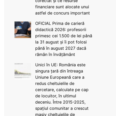
corectat și ce resurse
financiare sunt alocate unui
astfel de concurs important
OFICIAL Prima de carieră
didactică 2026: profesorii
primesc cei 1.500 de lei până
la 31 august și îi pot folosi
până în august 2027 dacă
rămân în învățământ
Unici în UE: România este
singura țară din întreaga
Uniune Europeană care a
redus cheltuielile de
cercetare, calculate pe cap
de locuitor, în ultimul
deceniu. Între 2015-2025,
spațiul comunitar a crescut
masiv cheltuielile de