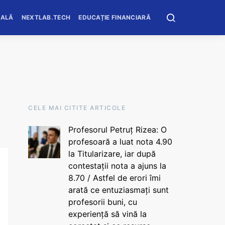
OALĂ
NEXTLAB.TECH
EDUCAȚIE FINANCIARĂ
CELE MAI CITITE ARTICOLE
Profesorul Petruț Rizea: O
profesoară a luat nota 4.90
la Titularizare, iar după
contestații nota a ajuns la
8.70 / Astfel de erori îmi
arată ce entuziasmați sunt
profesorii buni, cu
experiență să vină la