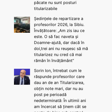
păcate nu sunt posturi
titularizabile
Ședințele de repartizare a
profesorilor 2026, la Sibiu.
Învățătoare: „Am zis iau ce
este. O să fac naveta și
Doamne-ajută, dar dacă în
doi,trei ani nu reușesc să mă
titularizez nu cred că mai
rămân în învățământ”
Sorin Ion, întrebat cum le
răspunde profesorilor care
dau an de an Titularizarea,
obțin note mari, dar nu au
post pe perioadă
nedeterminată: În ultimii ani
am încercat să ținem cât se