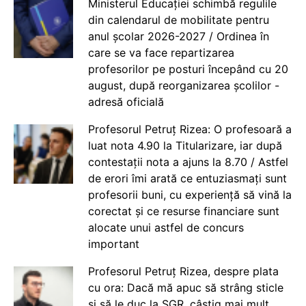
Ministerul Educației schimbă regulile
din calendarul de mobilitate pentru
anul școlar 2026-2027 / Ordinea în
care se va face repartizarea
profesorilor pe posturi începând cu 20
august, după reorganizarea școlilor -
adresă oficială
Profesorul Petruț Rizea: O profesoară a
luat nota 4.90 la Titularizare, iar după
contestații nota a ajuns la 8.70 / Astfel
de erori îmi arată ce entuziasmați sunt
profesorii buni, cu experiență să vină la
corectat și ce resurse financiare sunt
alocate unui astfel de concurs
important
Profesorul Petruț Rizea, despre plata
cu ora: Dacă mă apuc să strâng sticle
și să le duc la SGR, câștig mai mult