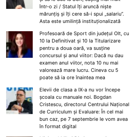
într-o zi / Statul îți aruncă niște
mărunțiș și îți cere să-i spui „salariu”.
Asta este umilință instituționalizată
Profesoară de Sport din județul Olt, cu
10 la Definitivat și 10 la Titularizare
pentru a doua oară, va susține
concursul și anul viitor: Dacă nu dau
examen anul viitor, nota 10 nu mai
valorează mare lucru. Cineva cu 5
poate să ia ore înaintea mea
Elevii de clasa a IX-a nu vor începe
școala cu manuale noi. Bogdan
Cristescu, directorul Centrului Național
de Curriculum și Evaluare: În cel mai
bun caz, pe 7 septembrie le vom avea
în format digital