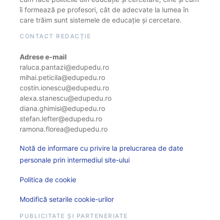
îi formează pe profesori, cât de adecvate la lumea în
care trăim sunt sistemele de educație și cercetare.
CONTACT REDACȚIE
Adrese e-mail
raluca.pantazi@edupedu.ro
mihai.peticila@edupedu.ro
costin.ionescu@edupedu.ro
alexa.stanescu@edupedu.ro
diana.ghimisi@edupedu.ro
stefan.lefter@edupedu.ro
ramona.florea@edupedu.ro
Notă de informare cu privire la prelucrarea de date
personale prin intermediul site-ului
Politica de cookie
Modifică setarile cookie-urilor
PUBLICITATE ȘI PARTENERIATE