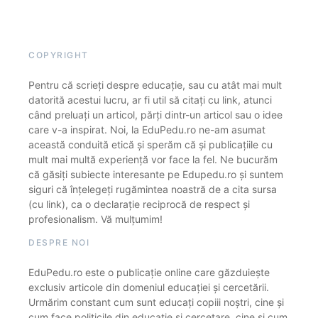
COPYRIGHT
Pentru că scrieți despre educație, sau cu atât mai mult
datorită acestui lucru, ar fi util să citați cu link, atunci
când preluați un articol, părți dintr-un articol sau o idee
care v-a inspirat. Noi, la EduPedu.ro ne-am asumat
această conduită etică și sperăm că și publicațiile cu
mult mai multă experiență vor face la fel. Ne bucurăm
că găsiți subiecte interesante pe Edupedu.ro și suntem
siguri că înțelegeți rugămintea noastră de a cita sursa
(cu link), ca o declarație reciprocă de respect și
profesionalism. Vă mulțumim!
DESPRE NOI
EduPedu.ro este o publicație online care găzduiește
exclusiv articole din domeniul educației și cercetării.
Urmărim constant cum sunt educați copiii noștri, cine și
cum face politicile din educație și cercetare, cine și cum