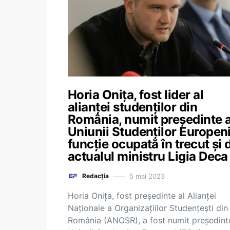
Horia Onița, fost lider al
alianței studenților din
România, numit președinte a
Uniunii Studenților Europeni
funcție ocupată în trecut și 
actualul ministru Ligia Deca
5 mai 2023
Redacția
Horia Onița, fost președinte al Alianței
Naționale a Organizațiilor Studențești din
România (ANOSR), a fost numit președint