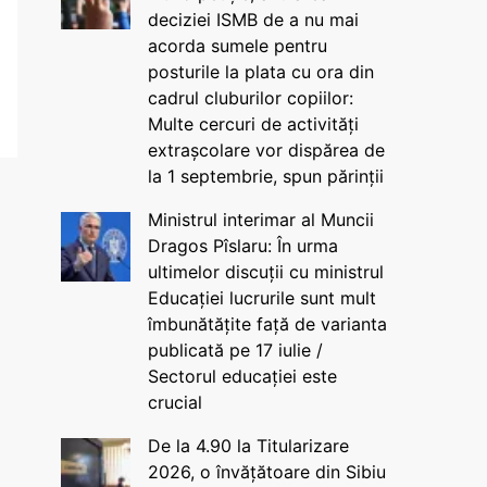
deciziei ISMB de a nu mai
acorda sumele pentru
posturile la plata cu ora din
cadrul cluburilor copiilor:
Multe cercuri de activități
extrașcolare vor dispărea de
la 1 septembrie, spun părinții
Ministrul interimar al Muncii
Dragos Pîslaru: În urma
ultimelor discuții cu ministrul
Educației lucrurile sunt mult
îmbunătățite față de varianta
publicată pe 17 iulie /
Sectorul educației este
crucial
De la 4.90 la Titularizare
2026, o învățătoare din Sibiu