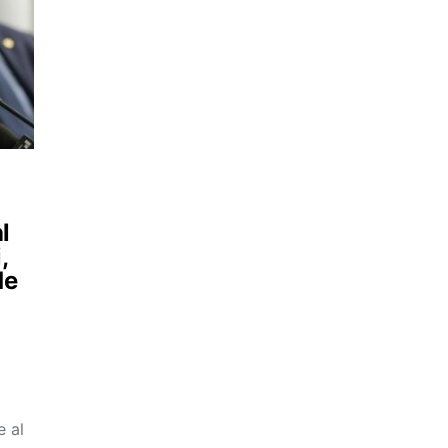
l
,
de
e al