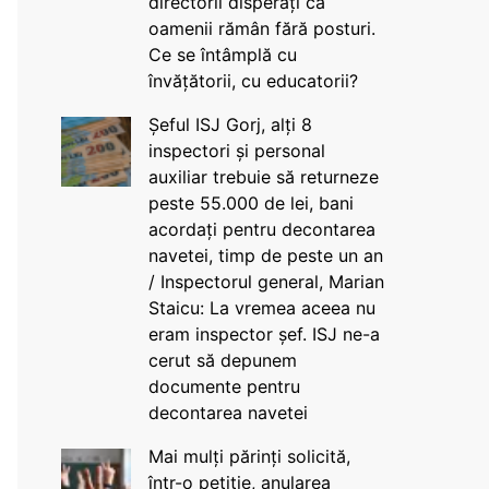
directorii disperați că
oamenii rămân fără posturi.
Ce se întâmplă cu
învățătorii, cu educatorii?
Șeful ISJ Gorj, alți 8
inspectori și personal
auxiliar trebuie să returneze
peste 55.000 de lei, bani
acordați pentru decontarea
navetei, timp de peste un an
/ Inspectorul general, Marian
Staicu: La vremea aceea nu
eram inspector șef. ISJ ne-a
cerut să depunem
documente pentru
decontarea navetei
Mai mulți părinți solicită,
într-o petiție, anularea