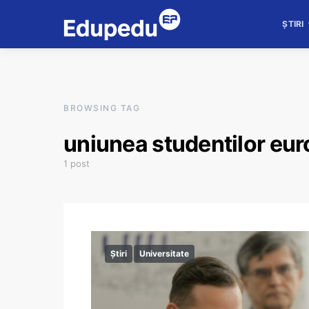
ȘTIRI
BROWSING TAG
uniunea studentilor eur
1 post
Știri
Universitate