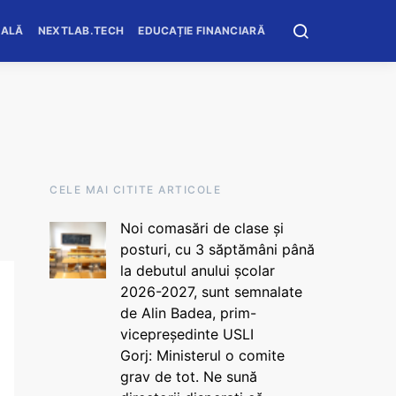
OALĂ
NEXTLAB.TECH
EDUCAȚIE FINANCIARĂ
CELE MAI CITITE ARTICOLE
Noi comasări de clase și
posturi, cu 3 săptămâni până
la debutul anului școlar
2026-2027, sunt semnalate
de Alin Badea, prim-
vicepreședinte USLI
Gorj: Ministerul o comite
grav de tot. Ne sună