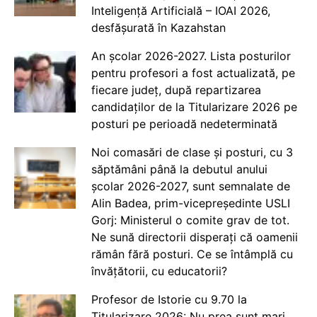
Inteligență Artificială – IOAI 2026,
desfășurată în Kazahstan
An școlar 2026-2027. Lista posturilor
pentru profesori a fost actualizată, pe
fiecare județ, după repartizarea
candidaților de la Titularizare 2026 pe
posturi pe perioadă nedeterminată
Noi comasări de clase și posturi, cu 3
săptămâni până la debutul anului
școlar 2026-2027, sunt semnalate de
Alin Badea, prim-vicepreședinte USLI
Gorj: Ministerul o comite grav de tot.
Ne sună directorii disperați că oamenii
rămân fără posturi. Ce se întâmplă cu
învățătorii, cu educatorii?
Profesor de Istorie cu 9.70 la
Titularizare 2026: Nu prea sunt mari