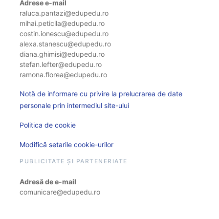
Adrese e-mail
raluca.pantazi@edupedu.ro
mihai.peticila@edupedu.ro
costin.ionescu@edupedu.ro
alexa.stanescu@edupedu.ro
diana.ghimisi@edupedu.ro
stefan.lefter@edupedu.ro
ramona.florea@edupedu.ro
Notă de informare cu privire la prelucrarea de date
personale prin intermediul site-ului
Politica de cookie
Modifică setarile cookie-urilor
PUBLICITATE ȘI PARTENERIATE
Adresă de e-mail
comunicare@edupedu.ro