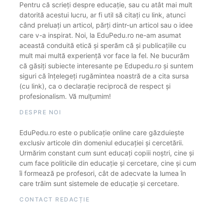
Pentru că scrieți despre educație, sau cu atât mai mult
datorită acestui lucru, ar fi util să citați cu link, atunci
când preluați un articol, părți dintr-un articol sau o idee
care v-a inspirat. Noi, la EduPedu.ro ne-am asumat
această conduită etică și sperăm că și publicațiile cu
mult mai multă experiență vor face la fel. Ne bucurăm
că găsiți subiecte interesante pe Edupedu.ro și suntem
siguri că înțelegeți rugămintea noastră de a cita sursa
(cu link), ca o declarație reciprocă de respect și
profesionalism. Vă mulțumim!
DESPRE NOI
EduPedu.ro este o publicație online care găzduiește
exclusiv articole din domeniul educației și cercetării.
Urmărim constant cum sunt educați copiii noștri, cine și
cum face politicile din educație și cercetare, cine și cum
îi formează pe profesori, cât de adecvate la lumea în
care trăim sunt sistemele de educație și cercetare.
CONTACT REDACȚIE