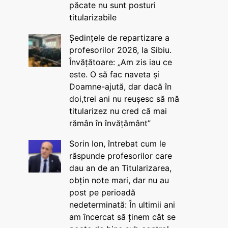
păcate nu sunt posturi
titularizabile
Ședințele de repartizare a
profesorilor 2026, la Sibiu.
Învățătoare: „Am zis iau ce
este. O să fac naveta și
Doamne-ajută, dar dacă în
doi,trei ani nu reușesc să mă
titularizez nu cred că mai
rămân în învățământ”
Sorin Ion, întrebat cum le
răspunde profesorilor care
dau an de an Titularizarea,
obțin note mari, dar nu au
post pe perioadă
nedeterminată: În ultimii ani
am încercat să ținem cât se