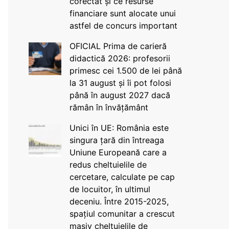
corectat și ce resurse
financiare sunt alocate unui
astfel de concurs important
OFICIAL Prima de carieră
didactică 2026: profesorii
primesc cei 1.500 de lei până
la 31 august și îi pot folosi
până în august 2027 dacă
rămân în învățământ
Unici în UE: România este
singura țară din întreaga
Uniune Europeană care a
redus cheltuielile de
cercetare, calculate pe cap
de locuitor, în ultimul
deceniu. Între 2015-2025,
spațiul comunitar a crescut
masiv cheltuielile de