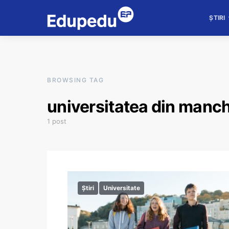
ȘTIRI
BROWSING TAG
universitatea din manc
1 post
Știri
Universitate