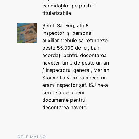
candidaților pe posturi
titularizabile
Șeful ISJ Gorj, alți 8
inspectori și personal
auxiliar trebuie să returneze
peste 55.000 de lei, bani
acordați pentru decontarea
navetei, timp de peste un an
/ Inspectorul general, Marian
Staicu: La vremea aceea nu
eram inspector șef. ISJ ne-a
cerut să depunem
documente pentru
decontarea navetei
CELE MAI NOI