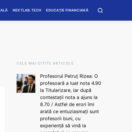
OALĂ
NEXTLAB.TECH
EDUCAȚIE FINANCIARĂ
CELE MAI CITITE ARTICOLE
Profesorul Petruț Rizea: O
profesoară a luat nota 4.90
la Titularizare, iar după
contestații nota a ajuns la
8.70 / Astfel de erori îmi
arată ce entuziasmați sunt
profesorii buni, cu
experiență să vină la