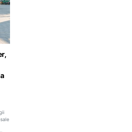
r,
la
ii
 sale