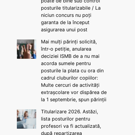
poate de bine sub control
posturile titularizabile / La
niciun concurs nu poți
garanta de la început
asigurarea unui post
Mai mulți părinți solicită,
într-o petiție, anularea
deciziei ISMB de a nu mai
acorda sumele pentru
posturile la plata cu ora din
cadrul cluburilor copiilor:
Multe cercuri de activități
extrașcolare vor dispărea de
la 1 septembrie, spun părinții
Titularizare 2026. Astăzi,
lista posturilor pentru
profesori va fi actualizată,
după repartizarea