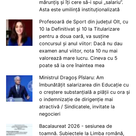
mărunțiș și îți cere să-i spui „salariu”.
Asta este umilință instituționalizată
Profesoară de Sport din județul Olt, cu
10 la Definitivat și 10 la Titularizare
pentru a doua oară, va susține
concursul și anul viitor: Dacă nu dau
examen anul viitor, nota 10 nu mai
valorează mare lucru. Cineva cu 5
poate să ia ore înaintea mea
Ministrul Dragoș Pîslaru: Am
îmbunătățit salarizarea din Educație cu
o creștere substanțială a plății cu ora și
o indemnizație de dirigenție mai
atractivă / Sindicatele, invitate la
negocieri
Bacalaureat 2026 - sesiunea de
toamnă. Subiectele la Limba română,