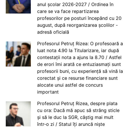
anul școlar 2026-2027 / Ordinea în
care se va face repartizarea
profesorilor pe posturi începând cu 20
august, după reorganizarea școlilor -
adresă oficială
Profesorul Petruț Rizea: O profesoară a
luat nota 4.90 la Titularizare, iar după
contestații nota a ajuns la 8.70 / Astfel
de erori îmi arată ce entuziasmați sunt
profesorii buni, cu experiență să vină la
corectat și ce resurse financiare sunt
alocate unui astfel de concurs
important
Profesorul Petruț Rizea, despre plata
cu ora: Dacă mă apuc să strâng sticle
și să le duc la SGR, câștig mai mult
într-o zi / Statul îți aruncă niște