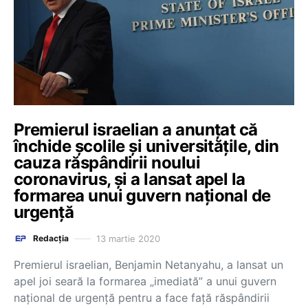
Premierul israelian a anunțat că
închide şcolile şi universităţile, din
cauza răspândirii noului
coronavirus, și a lansat apel la
formarea unui guvern național de
urgență
13 martie 2020
Redacția
Premierul israelian, Benjamin Netanyahu, a lansat un
apel joi seară la formarea „imediată” a unui guvern
naţional de urgenţă pentru a face faţă răspândirii