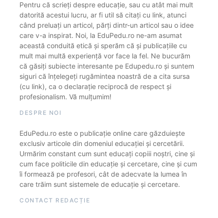
Pentru că scrieți despre educație, sau cu atât mai mult
datorită acestui lucru, ar fi util să citați cu link, atunci
când preluați un articol, părți dintr-un articol sau o idee
care v-a inspirat. Noi, la EduPedu.ro ne-am asumat
această conduită etică și sperăm că și publicațiile cu
mult mai multă experiență vor face la fel. Ne bucurăm
că găsiți subiecte interesante pe Edupedu.ro și suntem
siguri că înțelegeți rugămintea noastră de a cita sursa
(cu link), ca o declarație reciprocă de respect și
profesionalism. Vă mulțumim!
DESPRE NOI
EduPedu.ro este o publicație online care găzduiește
exclusiv articole din domeniul educației și cercetării.
Urmărim constant cum sunt educați copiii noștri, cine și
cum face politicile din educație și cercetare, cine și cum
îi formează pe profesori, cât de adecvate la lumea în
care trăim sunt sistemele de educație și cercetare.
CONTACT REDACȚIE