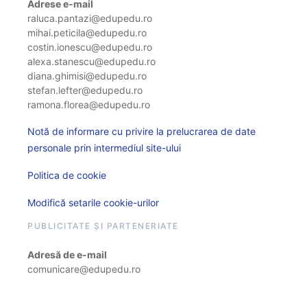
Adrese e-mail
raluca.pantazi@edupedu.ro
mihai.peticila@edupedu.ro
costin.ionescu@edupedu.ro
alexa.stanescu@edupedu.ro
diana.ghimisi@edupedu.ro
stefan.lefter@edupedu.ro
ramona.florea@edupedu.ro
Notă de informare cu privire la prelucrarea de date
personale prin intermediul site-ului
Politica de cookie
Modifică setarile cookie-urilor
PUBLICITATE ȘI PARTENERIATE
Adresă de e-mail
comunicare@edupedu.ro