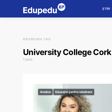
ȘTIRI
BROWSING TAG
University College Cor
1 post
Analize
Educație pentru sănătate