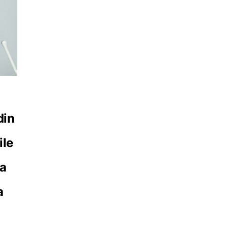
m
din
ile
ța
a