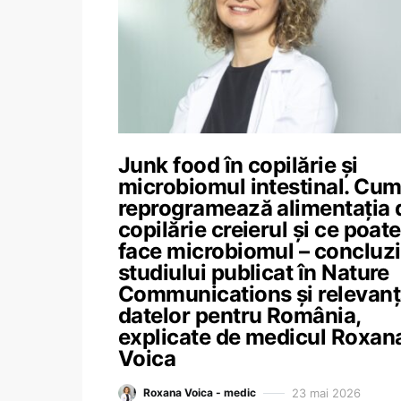
Junk food în copilărie și
microbiomul intestinal. Cu
reprogramează alimentația 
copilărie creierul și ce poate
face microbiomul – concluzi
studiului publicat în Nature
Communications și relevan
datelor pentru România,
explicate de medicul Roxan
Voica
23 mai 2026
Roxana Voica - medic