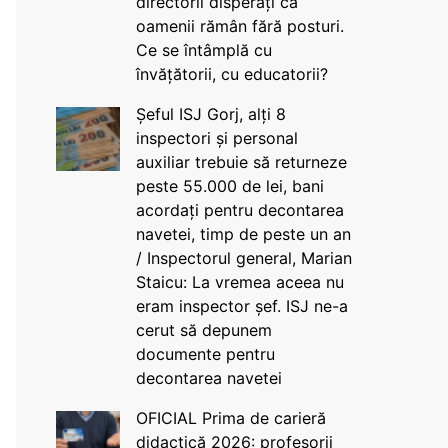
directorii disperați că
oamenii rămân fără posturi.
Ce se întâmplă cu
învățătorii, cu educatorii?
Șeful ISJ Gorj, alți 8
inspectori și personal
auxiliar trebuie să returneze
peste 55.000 de lei, bani
acordați pentru decontarea
navetei, timp de peste un an
/ Inspectorul general, Marian
Staicu: La vremea aceea nu
eram inspector șef. ISJ ne-a
cerut să depunem
documente pentru
decontarea navetei
OFICIAL Prima de carieră
didactică 2026: profesorii