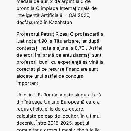
medalii de aur, 2 de argint și 3 de
bronz la Olimpiada Internațională de
Inteligență Artificială – IOAI 2026,
desfășurată în Kazahstan
Profesorul Petruț Rizea: O profesoară a
luat nota 4.90 la Titularizare, iar după
contestații nota a ajuns la 8.70 / Astfel
de erori îmi arată ce entuziasmați sunt
profesorii buni, cu experiență să vină la
corectat și ce resurse financiare sunt
alocate unui astfel de concurs
important
Unici în UE: România este singura țară
din întreaga Uniune Europeană care a
redus cheltuielile de cercetare,
calculate pe cap de locuitor, în ultimul
deceniu. Între 2015-2025, spațiul
comunitar a crescut masiv cheltuielile