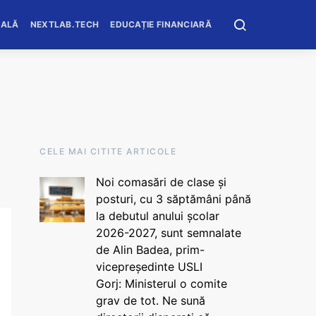
OALĂ
NEXTLAB.TECH
EDUCAȚIE FINANCIARĂ
CELE MAI CITITE ARTICOLE
Noi comasări de clase și
posturi, cu 3 săptămâni până
la debutul anului școlar
2026-2027, sunt semnalate
de Alin Badea, prim-
vicepreședinte USLI
Gorj: Ministerul o comite
grav de tot. Ne sună