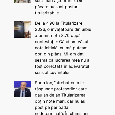
sunt mari așteptările. Din
păcate nu sunt posturi
titularizabile
De la 4.90 la Titularizare
2026, o învățătoare din Sibiu
a primit nota 8.70 după
contestație: Când am văzut
nota inițială, nu mă puteam
opri din plâns. Mi-am dat
seama că lucrarea mea nu a
fost corectată în adevăratul
sens al cuvântului
Sorin Ion, întrebat cum le
răspunde profesorilor care
dau an de an Titularizarea,
obțin note mari, dar nu au
post pe perioadă
nedeterminată: În ultimii ani