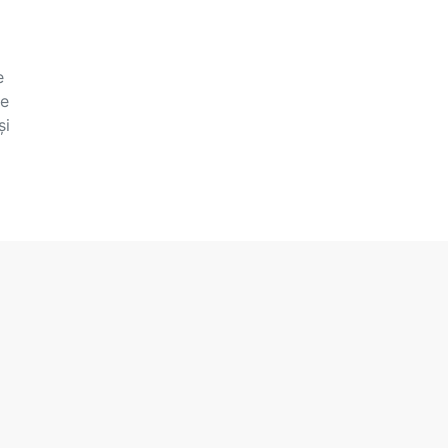
e
te
și