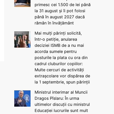
primesc cei 1.500 de lei până
la 31 august și îi pot folosi
până în august 2027 dacă
rămân în învățământ
Mai mulți părinți solicită,
într-o petiție, anularea
deciziei ISMB de a nu mai
acorda sumele pentru
posturile la plata cu ora din
cadrul cluburilor copiilor:
Multe cercuri de activități
extrașcolare vor dispărea de
la 1 septembrie, spun părinții
Ministrul interimar al Muncii
Dragos Pîslaru: În urma
ultimelor discuții cu ministrul
Educației lucrurile sunt mult