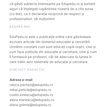
că găsiți subiecte interesante pe Edupedu.ro și suntem
siguri că înțelegeți rugămintea noastră de a cita sursa
(cu link), ca o declarație reciprocă de respect și
profesionalism. Vă mulțumim!
DESPRE NOI
EduPedu.ro este o publicație online care găzduiește
exclusiv articole din domeniul educației și cercetării.
Urmărim constant cum sunt educați copiii noștri, cine și
cum face politicile din educație și cercetare, cine și cum
îi formează pe profesori, cât de adecvate la lumea în
care trăim sunt sistemele de educație și cercetare.
CONTACT REDACȚIE
Adrese e-mail
raluca.pantazi@edupedu.ro
mihai.peticila@edupedu.ro
costin.ionescu@edupedu.ro
alexa.stanescu@edupedu.ro
diana.ghimisi@edupedu.ro