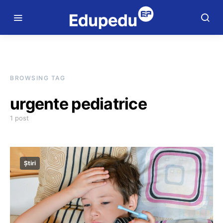
BROWSING TAG
urgente pediatrice
1 post
Știri