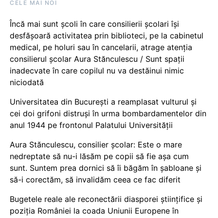
CELE MAI NOI
Încă mai sunt școli în care consilierii școlari își
desfășoară activitatea prin biblioteci, pe la cabinetul
medical, pe holuri sau în cancelarii, atrage atenția
consilierul școlar Aura Stănculescu / Sunt spații
inadecvate în care copilul nu va destăinui nimic
niciodată
Universitatea din București a reamplasat vulturul și
cei doi grifoni distruși în urma bombardamentelor din
anul 1944 pe frontonul Palatului Universității
Aura Stănculescu, consilier școlar: Este o mare
nedreptate să nu-i lăsăm pe copii să fie așa cum
sunt. Suntem prea dornici să îi băgăm în șabloane și
să-i corectăm, să invalidăm ceea ce fac diferit
Bugetele reale ale reconectării diasporei științifice și
poziția României la coada Uniunii Europene în