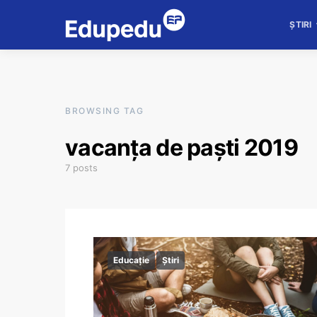
ȘTIRI
BROWSING TAG
vacanța de paști 2019
7 posts
Educație
Știri