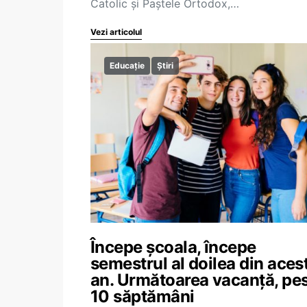
Catolic și Paștele Ortodox,…
Vezi articolul
Educație
Știri
Începe școala, începe
semestrul al doilea din aces
an. Următoarea vacanță, pe
10 săptămâni