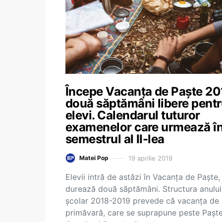
Începe Vacanța de Paște 20
două săptămâni libere pent
elevi. Calendarul tuturor
examenelor care urmează î
semestrul al II-lea
19 aprilie 2019
Matei Pop
Elevii intră de astăzi în Vacanța de Paște,
durează două săptămâni. Structura anului
școlar 2018-2019 prevede că vacanța de
primăvară, care se suprapune peste Paște