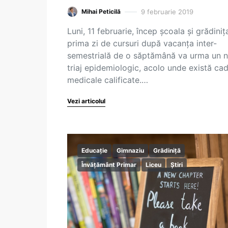
9 februarie 2019
Mihai Peticilă
Luni, 11 februarie, încep școala și grădinița
prima zi de cursuri după vacanța inter-
semestrială de o săptămână va urma un 
triaj epidemiologic, acolo unde există ca
medicale calificate.…
Vezi articolul
Educație
Gimnaziu
Grădiniță
Învățământ Primar
Liceu
Știri