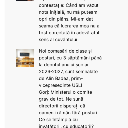
contestație: Când am văzut
nota inițială, nu mă puteam
opri din plâns. Mi-am dat
seama că lucrarea mea nu a
fost corectată în adevăratul
sens al cuvântului
Noi comasări de clase și
posturi, cu 3 săptămâni până
la debutul anului școlar
2026-2027, sunt semnalate
de Alin Badea, prim-
vicepreședinte USLI
Gorj: Ministerul o comite
grav de tot. Ne sună
directorii disperați că
oamenii rămân fără posturi.
Ce se întâmplă cu
învățătorii, cu educatorii?