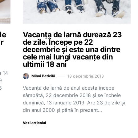
ie
Vacanța de iarnă durează 23
ar
de zile. Începe pe 22
decembrie și este una dintre
cele mai lungi vacanțe din
ultimii 18 ani
e 14
18 decembrie 2018
Mihai Peticilă
9
8
Vacanța de iarnă de anul acesta începe
sâmbătă, 22 decembrie 2018 și se încheie
duminică, 13 ianuarie 2019. Are 23 de zile și
din anul 2000 și până în prezent…
Vezi articolul