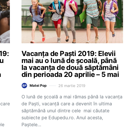
19:
Vacanța de Paști 2019: Elevii
ru
mai au o lună de școală, până
la vacanța de două săptămâni
n
din perioada 20 aprilie – 5 mai
26 martie 2019
Matei Pop
O lună de școală a mai rămas până la vacanța
 care
de Paști, vacanță care a devenit în ultima
săptămână unul dintre cele mai căutate
subiecte pe Edupedu.ro. Anul acesta,
le
Paștele…