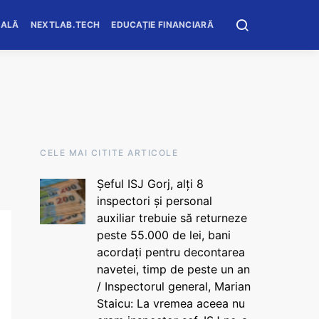
OALĂ
NEXTLAB.TECH
EDUCAȚIE FINANCIARĂ
CELE MAI CITITE ARTICOLE
Șeful ISJ Gorj, alți 8
inspectori și personal
auxiliar trebuie să returneze
peste 55.000 de lei, bani
acordați pentru decontarea
navetei, timp de peste un an
/ Inspectorul general, Marian
Staicu: La vremea aceea nu