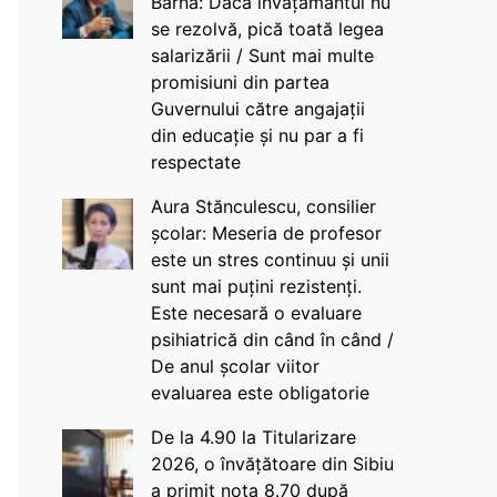
Barna: Dacă învățământul nu
se rezolvă, pică toată legea
salarizării / Sunt mai multe
promisiuni din partea
Guvernului către angajații
din educație și nu par a fi
respectate
Aura Stănculescu, consilier
școlar: Meseria de profesor
este un stres continuu și unii
sunt mai puțini rezistenți.
Este necesară o evaluare
psihiatrică din când în când /
De anul școlar viitor
evaluarea este obligatorie
De la 4.90 la Titularizare
2026, o învățătoare din Sibiu
a primit nota 8.70 după