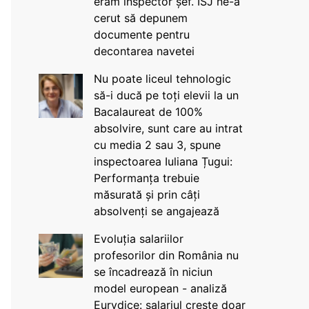
eram inspector șef. ISJ ne-a
cerut să depunem
documente pentru
decontarea navetei
Nu poate liceul tehnologic
să-i ducă pe toți elevii la un
Bacalaureat de 100%
absolvire, sunt care au intrat
cu media 2 sau 3, spune
inspectoarea Iuliana Țugui:
Performanța trebuie
măsurată și prin câți
absolvenți se angajează
Evoluția salariilor
profesorilor din România nu
se încadrează în niciun
model european - analiză
Eurydice: salariul crește doar