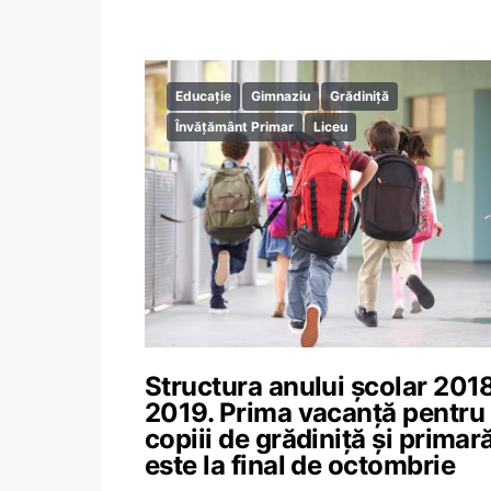
Educație
Gimnaziu
Grădiniță
Învățământ Primar
Liceu
Structura anului școlar 201
2019. Prima vacanță pentru
copiii de grădiniță și primar
este la final de octombrie