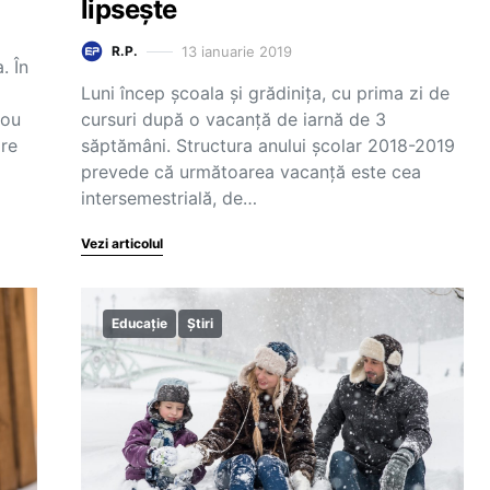
lipsește
13 ianuarie 2019
R.P.
. În
Luni încep școala și grădinița, cu prima zi de
nou
cursuri după o vacanță de iarnă de 3
dre
săptămâni. Structura anului școlar 2018-2019
prevede că următoarea vacanță este cea
intersemestrială, de…
Vezi articolul
Educație
Știri