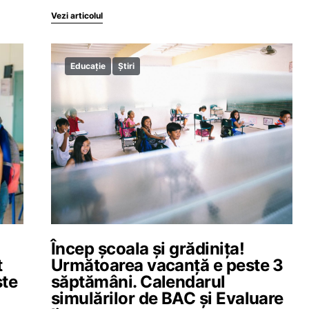
Vezi articolul
Educație
Știri
Încep școala și grădinița!
t
Următoarea vacanță e peste 3
ste
săptămâni. Calendarul
simulărilor de BAC și Evaluare