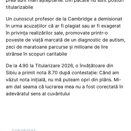
prea sunt mari așteptările. Din păcate nu sunt posturi
titularizabile
Un cunoscut profesor de la Cambridge a demisionat
în urma acuzațiilor că ar fi plagiat sau ar fi exagerat
în privința realizărilor sale, promovate printr-o
poveste de viață marcată de un diagnostic de autism,
zeci de maratoane parcurse și milioane de lire
strânse în scopuri caritabile
De la 4.90 la Titularizare 2026, o învățătoare din
Sibiu a primit nota 8.70 după contestație: Când am
văzut nota inițială, nu mă puteam opri din plâns. Mi-
am dat seama că lucrarea mea nu a fost corectată în
adevăratul sens al cuvântului
COPYRIGHT