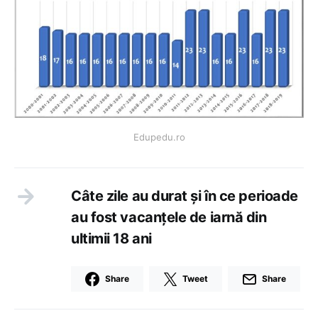
Edupedu.ro
Câte zile au durat și în ce perioade
au fost vacanțele de iarnă din
ultimii 18 ani
Share
Tweet
Share