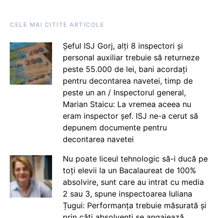
CELE MAI CITITE ARTICOLE
Șeful ISJ Gorj, alți 8 inspectori și
personal auxiliar trebuie să returneze
peste 55.000 de lei, bani acordați
pentru decontarea navetei, timp de
peste un an / Inspectorul general,
Marian Staicu: La vremea aceea nu
eram inspector șef. ISJ ne-a cerut să
depunem documente pentru
decontarea navetei
Nu poate liceul tehnologic să-i ducă pe
toți elevii la un Bacalaureat de 100%
absolvire, sunt care au intrat cu media
2 sau 3, spune inspectoarea Iuliana
Țugui: Performanța trebuie măsurată și
prin câți absolvenți se angajează