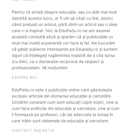
Pentru că scrieți despre educație, sau cu atât mai mult
datorită acestui lucru, ar fi util să citați cu link, atunci
când preluați un articol, părți dintr-un articol sau o idee
care v-a inspirat. Noi, la EduPedu.ro ne-am asumat
această conduită etică și sperăm că și publicațiile cu
mult mai multă experiență vor face la fel. Ne bucurăm
că găsiți subiecte interesante pe Edupedu.ro și suntem
siguri că înțelegeți rugămintea noastră de a cita sursa
(cu link), ca o declarație reciprocă de respect și
profesionalism. Vă mulțumim!
DESPRE NOI
EduPedu.ro este o publicație online care găzduiește
exclusiv articole din domeniul educației și cercetării.
Urmărim constant cum sunt educați copiii noștri, cine și
cum face politicile din educație și cercetare, cine și cum
îi formează pe profesori, cât de adecvate la lumea în
care trăim sunt sistemele de educație și cercetare.
CONTACT REDACȚIE