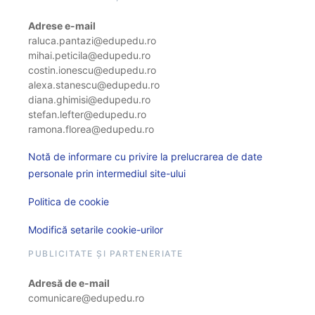
Adrese e-mail
raluca.pantazi@edupedu.ro
mihai.peticila@edupedu.ro
costin.ionescu@edupedu.ro
alexa.stanescu@edupedu.ro
diana.ghimisi@edupedu.ro
stefan.lefter@edupedu.ro
ramona.florea@edupedu.ro
Notă de informare cu privire la prelucrarea de date
personale prin intermediul site-ului
Politica de cookie
Modifică setarile cookie-urilor
PUBLICITATE ȘI PARTENERIATE
Adresă de e-mail
comunicare@edupedu.ro