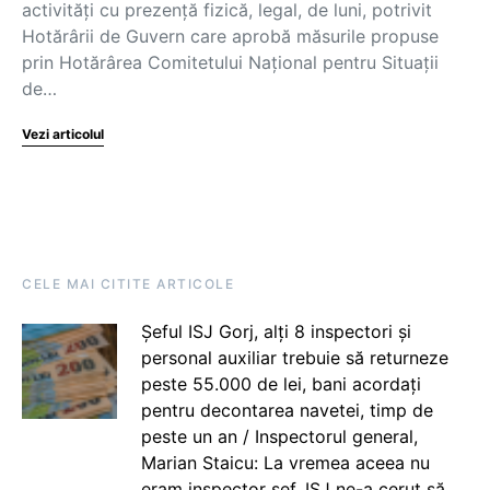
activități cu prezență fizică, legal, de luni, potrivit
Hotărârii de Guvern care aprobă măsurile propuse
prin Hotărârea Comitetului Național pentru Situații
de…
Vezi articolul
CELE MAI CITITE ARTICOLE
Șeful ISJ Gorj, alți 8 inspectori și
personal auxiliar trebuie să returneze
peste 55.000 de lei, bani acordați
pentru decontarea navetei, timp de
peste un an / Inspectorul general,
Marian Staicu: La vremea aceea nu
eram inspector șef. ISJ ne-a cerut să