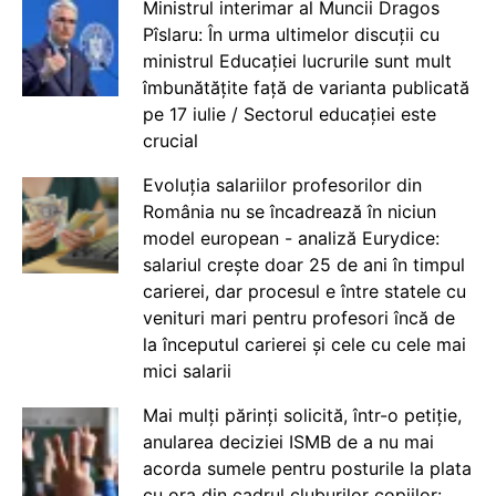
Ministrul interimar al Muncii Dragos
Pîslaru: În urma ultimelor discuții cu
ministrul Educației lucrurile sunt mult
îmbunătățite față de varianta publicată
pe 17 iulie / Sectorul educației este
crucial
Evoluția salariilor profesorilor din
România nu se încadrează în niciun
model european - analiză Eurydice:
salariul crește doar 25 de ani în timpul
carierei, dar procesul e între statele cu
venituri mari pentru profesori încă de
la începutul carierei și cele cu cele mai
mici salarii
Mai mulți părinți solicită, într-o petiție,
anularea deciziei ISMB de a nu mai
acorda sumele pentru posturile la plata
cu ora din cadrul cluburilor copiilor: