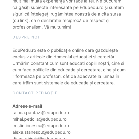
mult mai multă experiență vor face la fel. Ne bucurăm
că găsiți subiecte interesante pe Edupedu.ro și suntem
siguri că înțelegeți rugămintea noastră de a cita sursa
(cu link), ca o declarație reciprocă de respect și
profesionalism. Vă mulțumim!
DESPRE NOI
EduPedu.ro este o publicație online care găzduiește
exclusiv articole din domeniul educației și cercetării.
Urmărim constant cum sunt educați copiii noștri, cine și
cum face politicile din educație și cercetare, cine și cum
îi formează pe profesori, cât de adecvate la lumea în
care trăim sunt sistemele de educație și cercetare.
CONTACT REDACȚIE
Adrese e-mail
raluca.pantazi@edupedu.ro
mihai.peticila@edupedu.ro
costin.ionescu@edupedu.ro
alexa.stanescu@edupedu.ro
diana.ghimisi@edupedu.ro