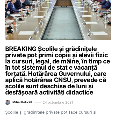
BREAKING Școlile și grădinițele
private pot primi copiii și elevii fizic
la cursuri, legal, de mâine, în timp ce
în tot sistemul de stat e vacanță
forțată. Hotărârea Guvernului, care
aplică hotărârea CNSU, prevede că
școlile sunt deschise de luni și
desfășoară activități didactice
24 octombrie 2021
Mihai Peticilă
Școlile și grădinițele private pot face cursuri și