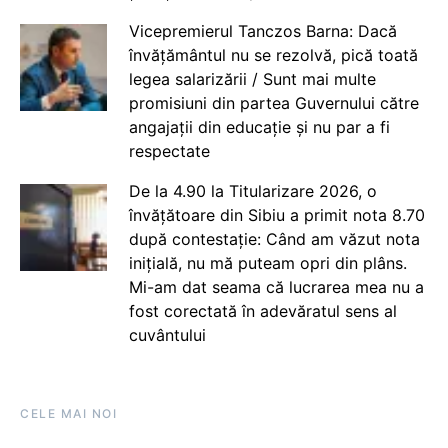
Vicepremierul Tanczos Barna: Dacă
învățământul nu se rezolvă, pică toată
legea salarizării / Sunt mai multe
promisiuni din partea Guvernului către
angajații din educație și nu par a fi
respectate
De la 4.90 la Titularizare 2026, o
învățătoare din Sibiu a primit nota 8.70
după contestație: Când am văzut nota
inițială, nu mă puteam opri din plâns.
Mi-am dat seama că lucrarea mea nu a
fost corectată în adevăratul sens al
cuvântului
CELE MAI NOI