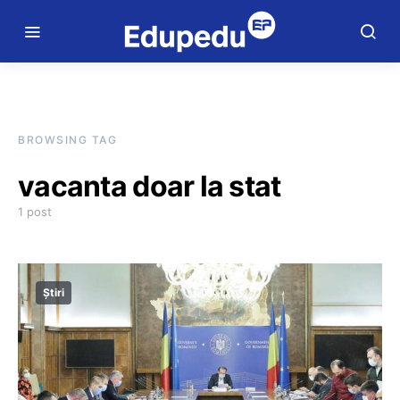
BROWSING TAG
vacanta doar la stat
1 post
Știri