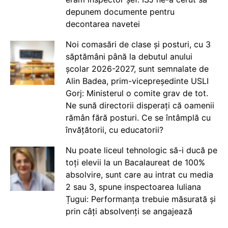
depunem documente pentru
decontarea navetei
Noi comasări de clase și posturi, cu 3
săptămâni până la debutul anului
școlar 2026-2027, sunt semnalate de
Alin Badea, prim-vicepreședinte USLI
Gorj: Ministerul o comite grav de tot.
Ne sună directorii disperați că oamenii
rămân fără posturi. Ce se întâmplă cu
învățătorii, cu educatorii?
Nu poate liceul tehnologic să-i ducă pe
toți elevii la un Bacalaureat de 100%
absolvire, sunt care au intrat cu media
2 sau 3, spune inspectoarea Iuliana
Țugui: Performanța trebuie măsurată și
prin câți absolvenți se angajează