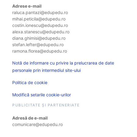
Adrese e-mail
raluca.pantazi@edupedu.ro
mihai.peticila@edupedu.ro
costin.ionescu@edupedu.ro
alexa.stanescu@edupedu.ro
diana.ghimisi@edupedu.ro
stefan.lefter@edupedu.ro
ramona.florea@edupedu.ro
Notă de informare cu privire la prelucrarea de date
personale prin intermediul site-ului
Politica de cookie
Modifică setarile cookie-urilor
PUBLICITATE ȘI PARTENERIATE
Adresă de e-mail
comunicare@edupedu.ro