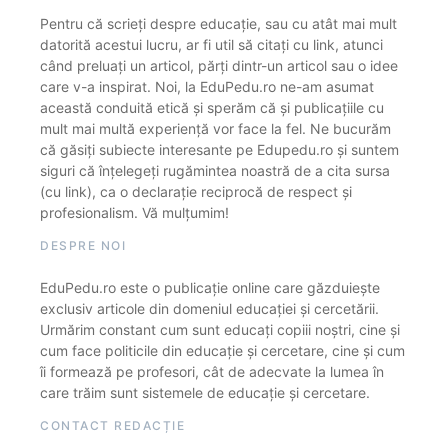
Pentru că scrieți despre educație, sau cu atât mai mult
datorită acestui lucru, ar fi util să citați cu link, atunci
când preluați un articol, părți dintr-un articol sau o idee
care v-a inspirat. Noi, la EduPedu.ro ne-am asumat
această conduită etică și sperăm că și publicațiile cu
mult mai multă experiență vor face la fel. Ne bucurăm
că găsiți subiecte interesante pe Edupedu.ro și suntem
siguri că înțelegeți rugămintea noastră de a cita sursa
(cu link), ca o declarație reciprocă de respect și
profesionalism. Vă mulțumim!
DESPRE NOI
EduPedu.ro este o publicație online care găzduiește
exclusiv articole din domeniul educației și cercetării.
Urmărim constant cum sunt educați copiii noștri, cine și
cum face politicile din educație și cercetare, cine și cum
îi formează pe profesori, cât de adecvate la lumea în
care trăim sunt sistemele de educație și cercetare.
CONTACT REDACȚIE