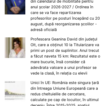
din calendarul de mobilitate pentru
anul școlar 2026-2027 / Ordinea în
care se va face repartizarea
profesorilor pe posturi începând cu 20
august, după reorganizarea școlilor -
adresă oficială
Profesoara Geanina David din județul
Olt, care a obținut 10 la Titularizare va
primi un post de suplinitor. Anul trecut
a făcut naveta 15 km: Rezultatul este o
mare bucurie, însă consider că
adevărata valoare a unui profesor se
vede la clasă, în relația cu elevii
Unici în UE: România este singura țară
din întreaga Uniune Europeană care a
redus cheltuielile de cercetare,
calculate pe cap de locuitor, în ultimul
deceniu. Între 2015-2025, spațiul