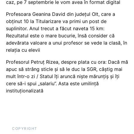
caz, pe 7 septembrie le vom avea în format digital
Profesoara Geanina David din județul Olt, care a
obținut 10 la Titularizare va primi un post de
suplinitor. Anul trecut a făcut naveta 15 km:
Rezultatul este o mare bucurie, însă consider că
adevărata valoare a unui profesor se vede la clasă, în
relația cu elevii
Profesorul Petruț Rizea, despre plata cu ora: Dacă mă
apuc să strâng sticle și să le duc la SGR, câștig mai
mult într-o zi / Statul îți aruncă niște mărunțiș și îți
cere să-i spui „salariu”. Asta este umilință
instituționalizată
COPYRIGHT