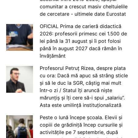
comunitar a crescut masiv cheltuielile
de cercetare - ultimele date Eurostat
OFICIAL Prima de carieră didactică
2026: profesorii primesc cei 1.500 de
lei până la 31 august și îi pot folosi
până în august 2027 dacă rămân în
învățământ
Profesorul Petruț Rizea, despre plata
cu ora: Dacă mă apuc să strâng sticle
și să le duc la SGR, câștig mai mult
într-o zi / Statul îți aruncă niște
mărunțiș și îți cere să-i spui „salariu”.
Asta este umilință instituționalizată
Peste o lună începe școala. Elevii și
copiii de grădiniță încep cursurile și
activitățile pe 7 septembrie, după