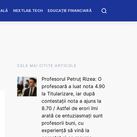
OALĂ
NEXTLAB.TECH
EDUCAȚIE FINANCIARĂ
CELE MAI CITITE ARTICOLE
Profesorul Petruț Rizea: O
profesoară a luat nota 4.90
la Titularizare, iar după
contestații nota a ajuns la
8.70 / Astfel de erori îmi
arată ce entuziasmați sunt
profesorii buni, cu
experiență să vină la