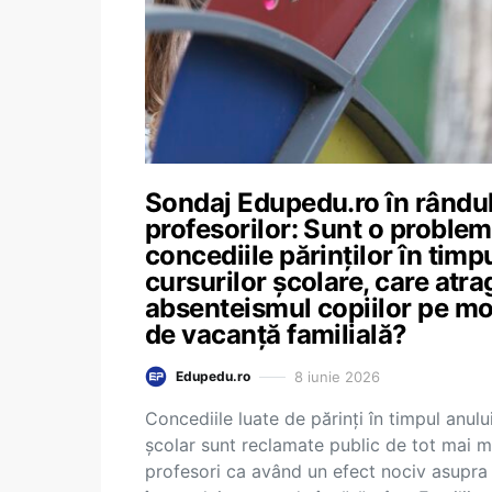
Sondaj Edupedu.ro în rându
profesorilor: Sunt o proble
concediile părinților în timp
cursurilor școlare, care atra
absenteismul copiilor pe mo
de vacanță familială?
8 iunie 2026
Edupedu.ro
Concediile luate de părinți în timpul anulu
școlar sunt reclamate public de tot mai m
profesori ca având un efect nociv asupra