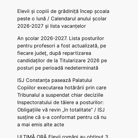
Elevii și copiii de grădiniță încep școala
peste o lună / Calendarul anului școlar
2026-2027 și lista vacanțelor
An școlar 2026-2027. Lista posturilor
pentru profesori a fost actualizată, pe
fiecare județ, după repartizarea
candidaților de la Titularizare 2026 pe
posturi pe perioadă nedeterminată
ISJ Constanța pasează Palatului
Copiilor executarea hotărârii prin care
Tribunalul a suspendat chiar deciziile
Inspectoratului de tăiere a posturilor:
Obligațiile vă revin „în totalitate” / ISJ
susține că s-a conformat pentru că nu
a mai emis alte acte
ULTIMĂ ORĂ Elevii români au obținut 3