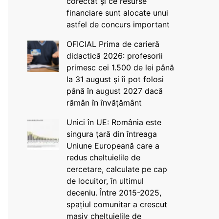
corectat și ce resurse
financiare sunt alocate unui
astfel de concurs important
OFICIAL Prima de carieră
didactică 2026: profesorii
primesc cei 1.500 de lei până
la 31 august și îi pot folosi
până în august 2027 dacă
rămân în învățământ
Unici în UE: România este
singura țară din întreaga
Uniune Europeană care a
redus cheltuielile de
cercetare, calculate pe cap
de locuitor, în ultimul
deceniu. Între 2015-2025,
spațiul comunitar a crescut
masiv cheltuielile de