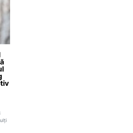
l
mă
ul
g
tiv
i
ulți