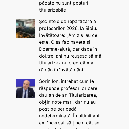
păcate nu sunt posturi
titularizabile
Ședințele de repartizare a
profesorilor 2026, la Sibiu.
Învățătoare: „Am zis iau ce
este. O să fac naveta și
Doamne-ajută, dar dacă în
doi,trei ani nu reușesc să mă
titularizez nu cred că mai
rămân în învățământ”
Sorin Ion, întrebat cum le
răspunde profesorilor care
dau an de an Titularizarea,
obțin note mari, dar nu au
post pe perioadă
nedeterminată: În ultimii ani
am încercat să ținem cât se