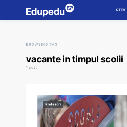
ȘTIRI
BROWSING TAG
vacante in timpul scolii
1 post
Profesori