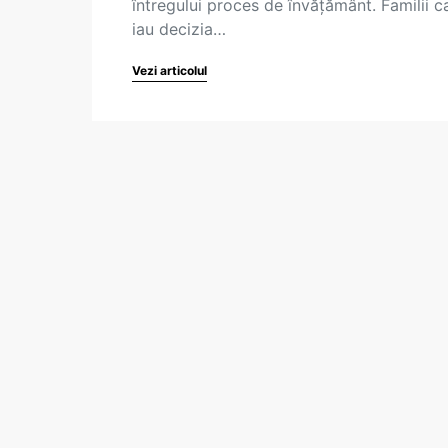
întregului proces de învățământ. Familii c
iau decizia…
Vezi articolul