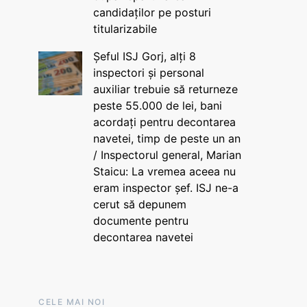
candidaților pe posturi
titularizabile
Șeful ISJ Gorj, alți 8
inspectori și personal
auxiliar trebuie să returneze
peste 55.000 de lei, bani
acordați pentru decontarea
navetei, timp de peste un an
/ Inspectorul general, Marian
Staicu: La vremea aceea nu
eram inspector șef. ISJ ne-a
cerut să depunem
documente pentru
decontarea navetei
CELE MAI NOI