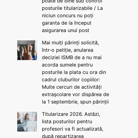
poate de bine sub control
posturile titularizabile / La
niciun concurs nu poți
garanta de la început
asigurarea unui post
Mai mulți părinți solicită,
într-o petiție, anularea
deciziei ISMB de a nu mai
acorda sumele pentru
posturile la plata cu ora din
cadrul cluburilor copiilor:
Multe cercuri de activități
extrașcolare vor dispărea de
la 1 septembrie, spun părinții
Titularizare 2026. Astăzi,
lista posturilor pentru
profesori va fi actualizată,
după repartizarea