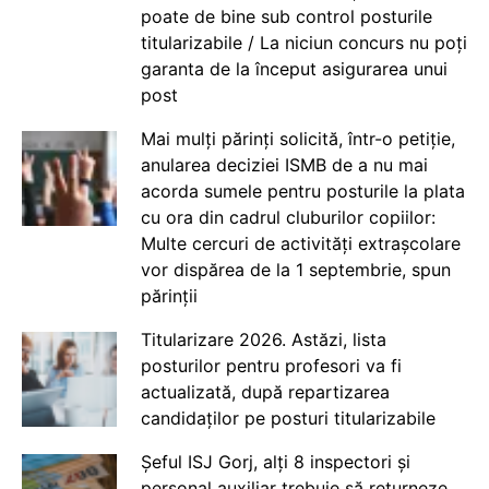
poate de bine sub control posturile
titularizabile / La niciun concurs nu poți
garanta de la început asigurarea unui
post
Mai mulți părinți solicită, într-o petiție,
anularea deciziei ISMB de a nu mai
acorda sumele pentru posturile la plata
cu ora din cadrul cluburilor copiilor:
Multe cercuri de activități extrașcolare
vor dispărea de la 1 septembrie, spun
părinții
Titularizare 2026. Astăzi, lista
posturilor pentru profesori va fi
actualizată, după repartizarea
candidaților pe posturi titularizabile
Șeful ISJ Gorj, alți 8 inspectori și
personal auxiliar trebuie să returneze