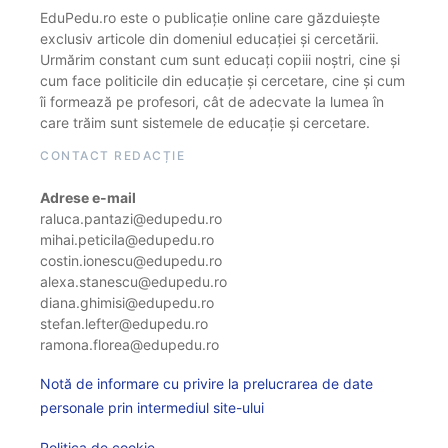
EduPedu.ro este o publicație online care găzduiește
exclusiv articole din domeniul educației și cercetării.
Urmărim constant cum sunt educați copiii noștri, cine și
cum face politicile din educație și cercetare, cine și cum
îi formează pe profesori, cât de adecvate la lumea în
care trăim sunt sistemele de educație și cercetare.
CONTACT REDACȚIE
Adrese e-mail
raluca.pantazi@edupedu.ro
mihai.peticila@edupedu.ro
costin.ionescu@edupedu.ro
alexa.stanescu@edupedu.ro
diana.ghimisi@edupedu.ro
stefan.lefter@edupedu.ro
ramona.florea@edupedu.ro
Notă de informare cu privire la prelucrarea de date
personale prin intermediul site-ului
Politica de cookie