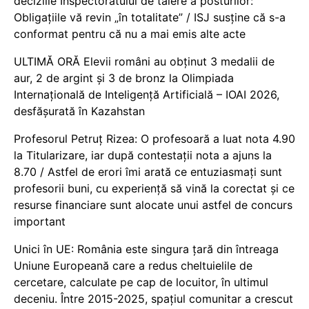
deciziile Inspectoratului de tăiere a posturilor:
Obligațiile vă revin „în totalitate” / ISJ susține că s-a
conformat pentru că nu a mai emis alte acte
ULTIMĂ ORĂ Elevii români au obținut 3 medalii de
aur, 2 de argint și 3 de bronz la Olimpiada
Internațională de Inteligență Artificială – IOAI 2026,
desfășurată în Kazahstan
Profesorul Petruț Rizea: O profesoară a luat nota 4.90
la Titularizare, iar după contestații nota a ajuns la
8.70 / Astfel de erori îmi arată ce entuziasmați sunt
profesorii buni, cu experiență să vină la corectat și ce
resurse financiare sunt alocate unui astfel de concurs
important
Unici în UE: România este singura țară din întreaga
Uniune Europeană care a redus cheltuielile de
cercetare, calculate pe cap de locuitor, în ultimul
deceniu. Între 2015-2025, spațiul comunitar a crescut