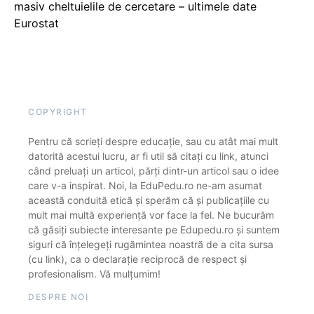
masiv cheltuielile de cercetare – ultimele date
Eurostat
COPYRIGHT
Pentru că scrieți despre educație, sau cu atât mai mult
datorită acestui lucru, ar fi util să citați cu link, atunci
când preluați un articol, părți dintr-un articol sau o idee
care v-a inspirat. Noi, la EduPedu.ro ne-am asumat
această conduită etică și sperăm că și publicațiile cu
mult mai multă experiență vor face la fel. Ne bucurăm
că găsiți subiecte interesante pe Edupedu.ro și suntem
siguri că înțelegeți rugămintea noastră de a cita sursa
(cu link), ca o declarație reciprocă de respect și
profesionalism. Vă mulțumim!
DESPRE NOI