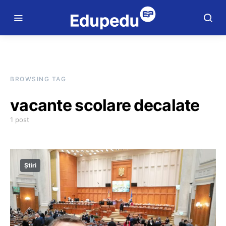
BROWSING TAG
vacante scolare decalate
1 post
Știri