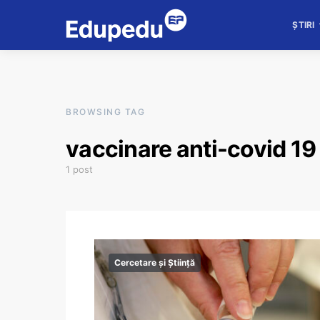
ȘTIRI
BROWSING TAG
vaccinare anti-covid 19
1 post
Cercetare și Știință