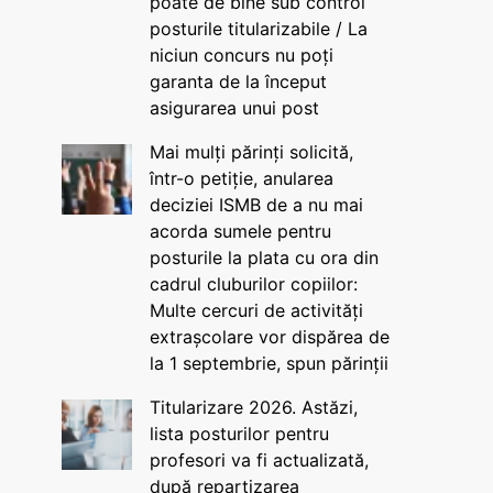
poate de bine sub control
posturile titularizabile / La
niciun concurs nu poți
garanta de la început
asigurarea unui post
Mai mulți părinți solicită,
într-o petiție, anularea
deciziei ISMB de a nu mai
acorda sumele pentru
posturile la plata cu ora din
cadrul cluburilor copiilor:
Multe cercuri de activități
extrașcolare vor dispărea de
la 1 septembrie, spun părinții
Titularizare 2026. Astăzi,
lista posturilor pentru
profesori va fi actualizată,
după repartizarea