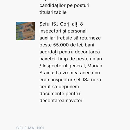
candidaților pe posturi
titularizabile
Șeful ISJ Gorj, alți 8
inspectori și personal
auxiliar trebuie să returneze
peste 55.000 de lei, bani
acordați pentru decontarea
navetei, timp de peste un an
/ Inspectorul general, Marian
Staicu: La vremea aceea nu
eram inspector șef. ISJ ne-a
cerut să depunem
documente pentru
decontarea navetei
CELE MAI NOI