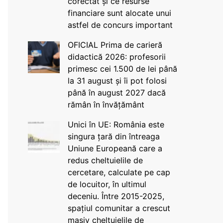
corectat și ce resurse
financiare sunt alocate unui
astfel de concurs important
OFICIAL Prima de carieră
didactică 2026: profesorii
primesc cei 1.500 de lei până
la 31 august și îi pot folosi
până în august 2027 dacă
rămân în învățământ
Unici în UE: România este
singura țară din întreaga
Uniune Europeană care a
redus cheltuielile de
cercetare, calculate pe cap
de locuitor, în ultimul
deceniu. Între 2015-2025,
spațiul comunitar a crescut
masiv cheltuielile de