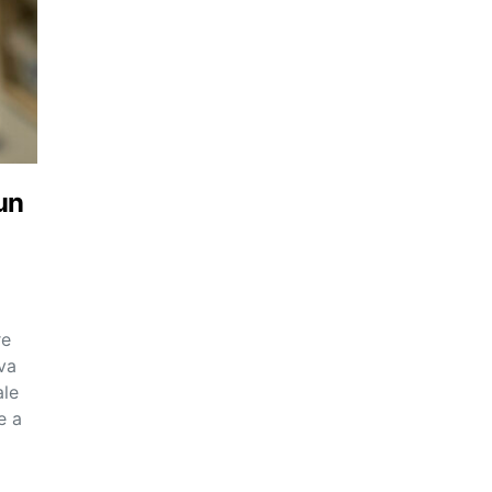
un
re
va
ale
e a