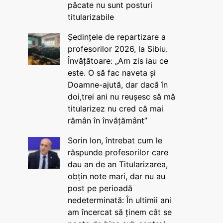
păcate nu sunt posturi
titularizabile
Ședințele de repartizare a
profesorilor 2026, la Sibiu.
Învățătoare: „Am zis iau ce
este. O să fac naveta și
Doamne-ajută, dar dacă în
doi,trei ani nu reușesc să mă
titularizez nu cred că mai
rămân în învățământ”
Sorin Ion, întrebat cum le
răspunde profesorilor care
dau an de an Titularizarea,
obțin note mari, dar nu au
post pe perioadă
nedeterminată: În ultimii ani
am încercat să ținem cât se