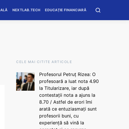
OALĂ
NEXTLAB.TECH
EDUCAȚIE FINANCIARĂ
CELE MAI CITITE ARTICOLE
Profesorul Petruț Rizea: O
profesoară a luat nota 4.90
la Titularizare, iar după
contestații nota a ajuns la
8.70 / Astfel de erori îmi
arată ce entuziasmați sunt
profesorii buni, cu
experiență să vină la