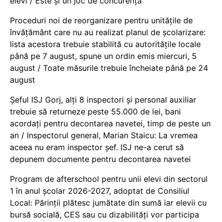
elevi / Este și un joc de concurență
Proceduri noi de reorganizare pentru unitățile de
învățământ care nu au realizat planul de școlarizare:
lista acestora trebuie stabilită cu autoritățile locale
până pe 7 august, spune un ordin emis miercuri, 5
august / Toate măsurile trebuie încheiate până pe 24
august
Șeful ISJ Gorj, alți 8 inspectori și personal auxiliar
trebuie să returneze peste 55.000 de lei, bani
acordați pentru decontarea navetei, timp de peste un
an / Inspectorul general, Marian Staicu: La vremea
aceea nu eram inspector șef. ISJ ne-a cerut să
depunem documente pentru decontarea navetei
Program de afterschool pentru unii elevi din sectorul
1 în anul școlar 2026-2027, adoptat de Consiliul
Local: Părinții plătesc jumătate din sumă iar elevii cu
bursă socială, CES sau cu dizabilităţi vor participa