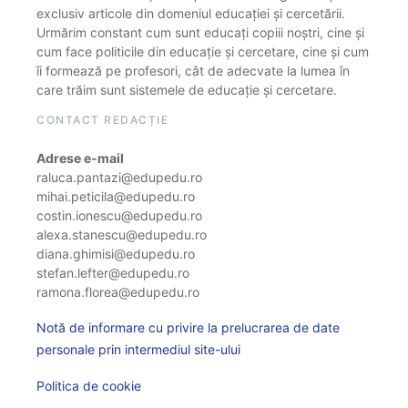
exclusiv articole din domeniul educației și cercetării.
Urmărim constant cum sunt educați copiii noștri, cine și
cum face politicile din educație și cercetare, cine și cum
îi formează pe profesori, cât de adecvate la lumea în
care trăim sunt sistemele de educație și cercetare.
CONTACT REDACȚIE
Adrese e-mail
raluca.pantazi@edupedu.ro
mihai.peticila@edupedu.ro
costin.ionescu@edupedu.ro
alexa.stanescu@edupedu.ro
diana.ghimisi@edupedu.ro
stefan.lefter@edupedu.ro
ramona.florea@edupedu.ro
Notă de informare cu privire la prelucrarea de date
personale prin intermediul site-ului
Politica de cookie