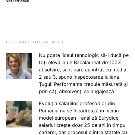
Vezi articolul
CELE MAI CITITE ARTICOLE
Nu poate liceul tehnologic să-i ducă pe
toți elevii la un Bacalaureat de 100%
absolvire, sunt care au intrat cu media
2 sau 3, spune inspectoarea Iuliana
Țugui: Performanța trebuie măsurată și
prin câți absolvenți se angajează
Evoluția salariilor profesorilor din
România nu se încadrează în niciun
model european - analiză Eurydice:
salariul crește doar 25 de ani în timpul
carierei, dar procesul e între statele cu