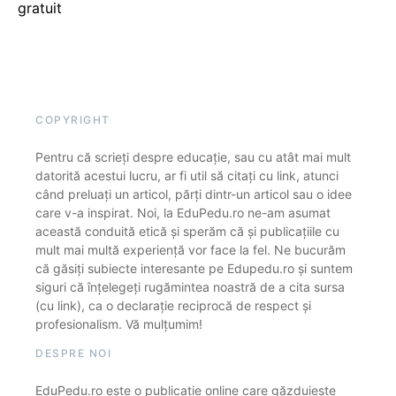
gratuit
COPYRIGHT
Pentru că scrieți despre educație, sau cu atât mai mult
datorită acestui lucru, ar fi util să citați cu link, atunci
când preluați un articol, părți dintr-un articol sau o idee
care v-a inspirat. Noi, la EduPedu.ro ne-am asumat
această conduită etică și sperăm că și publicațiile cu
mult mai multă experiență vor face la fel. Ne bucurăm
că găsiți subiecte interesante pe Edupedu.ro și suntem
siguri că înțelegeți rugămintea noastră de a cita sursa
(cu link), ca o declarație reciprocă de respect și
profesionalism. Vă mulțumim!
DESPRE NOI
EduPedu.ro este o publicație online care găzduiește