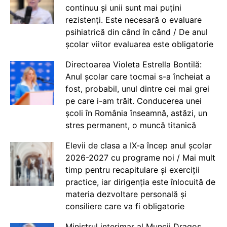
continuu și unii sunt mai puțini
rezistenți. Este necesară o evaluare
psihiatrică din când în când / De anul
școlar viitor evaluarea este obligatorie
Directoarea Violeta Estrella Bontilă:
Anul școlar care tocmai s-a încheiat a
fost, probabil, unul dintre cei mai grei
pe care i-am trăit. Conducerea unei
școli în România înseamnă, astăzi, un
stres permanent, o muncă titanică
Elevii de clasa a IX-a încep anul școlar
2026-2027 cu programe noi / Mai mult
timp pentru recapitulare și exerciții
practice, iar dirigenția este înlocuită de
materia dezvoltare personală și
consiliere care va fi obligatorie
Ministrul interimar al Muncii Dragos