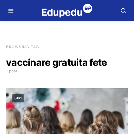
BROWSING TAG
vaccinare gratuita fete
1 post
Știri