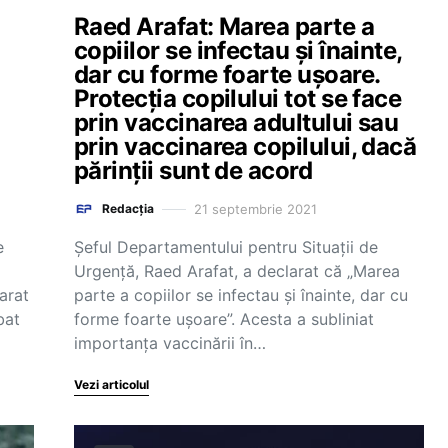
Raed Arafat: Marea parte a
copiilor se infectau și înainte,
dar cu forme foarte ușoare.
Protecția copilului tot se face
prin vaccinarea adultului sau
prin vaccinarea copilului, dacă
părinții sunt de acord
21 septembrie 2021
Redacția
e
Şeful Departamentului pentru Situaţii de
Urgenţă, Raed Arafat, a declarat că „Marea
arat
parte a copiilor se infectau și înainte, dar cu
bat
forme foarte ușoare”. Acesta a subliniat
importanța vaccinării în…
Vezi articolul