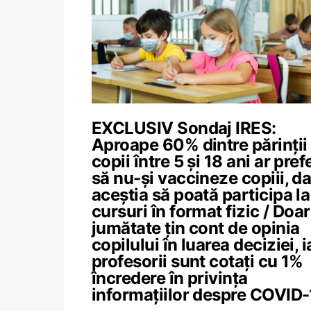
EXCLUSIV Sondaj IRES:
Aproape 60% dintre părinții
copii între 5 și 18 ani ar pref
să nu-și vaccineze copiii, da
aceștia să poată participa la
cursuri în format fizic / Doar
jumătate țin cont de opinia
copilului în luarea deciziei, i
profesorii sunt cotați cu 1%
încredere în privința
informațiilor despre COVID