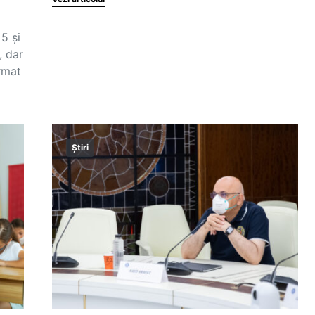
5 și
, dar
ormat
Știri