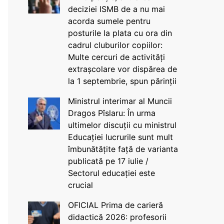
deciziei ISMB de a nu mai
acorda sumele pentru
posturile la plata cu ora din
cadrul cluburilor copiilor:
Multe cercuri de activități
extrașcolare vor dispărea de
la 1 septembrie, spun părinții
Ministrul interimar al Muncii
Dragos Pîslaru: În urma
ultimelor discuții cu ministrul
Educației lucrurile sunt mult
îmbunătățite față de varianta
publicată pe 17 iulie /
Sectorul educației este
crucial
OFICIAL Prima de carieră
didactică 2026: profesorii