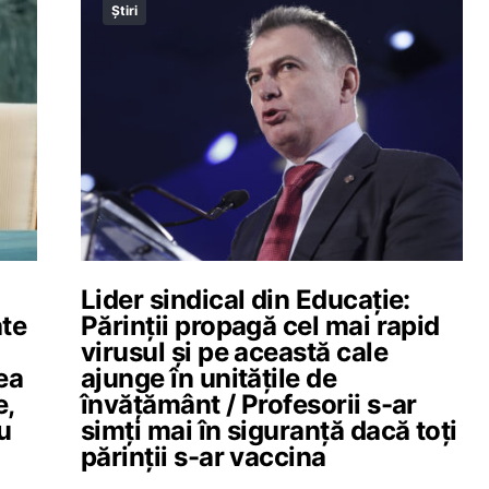
Știri
Lider sindical din Educație:
ate
Părinții propagă cel mai rapid
virusul și pe această cale
ea
ajunge în unitățile de
e,
învățământ / Profesorii s-ar
u
simți mai în siguranță dacă toți
părinții s-ar vaccina