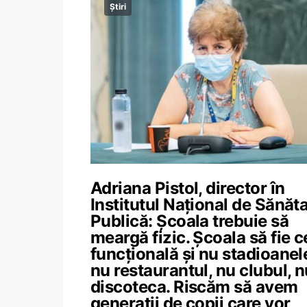
Știri
Adriana Pistol, director în
Institutul Național de Sănăt
Publică: Școala trebuie să
meargă fizic. Școala să fie c
funcțională și nu stadioanel
nu restaurantul, nu clubul, n
discoteca. Riscăm să avem
generații de copii care vor