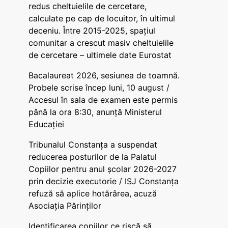
redus cheltuielile de cercetare,
calculate pe cap de locuitor, în ultimul
deceniu. Între 2015-2025, spațiul
comunitar a crescut masiv cheltuielile
de cercetare – ultimele date Eurostat
Bacalaureat 2026, sesiunea de toamnă.
Probele scrise încep luni, 10 august /
Accesul în sala de examen este permis
până la ora 8:30, anunță Ministerul
Educației
Tribunalul Constanța a suspendat
reducerea posturilor de la Palatul
Copiilor pentru anul școlar 2026-2027
prin decizie executorie / ISJ Constanța
refuză să aplice hotărârea, acuză
Asociația Părinților
Identificarea copiilor ce riscă să