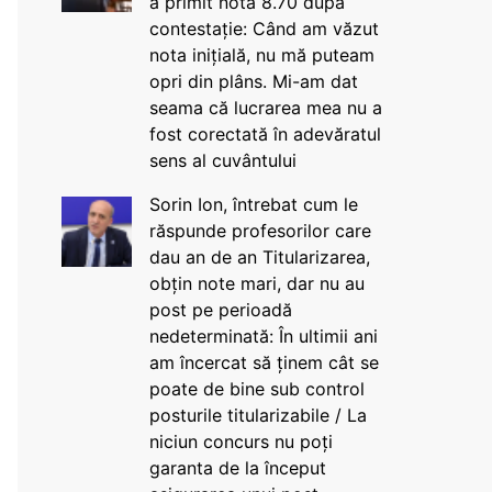
a primit nota 8.70 după
contestație: Când am văzut
nota inițială, nu mă puteam
opri din plâns. Mi-am dat
seama că lucrarea mea nu a
fost corectată în adevăratul
sens al cuvântului
Sorin Ion, întrebat cum le
răspunde profesorilor care
dau an de an Titularizarea,
obțin note mari, dar nu au
post pe perioadă
nedeterminată: În ultimii ani
am încercat să ținem cât se
poate de bine sub control
posturile titularizabile / La
niciun concurs nu poți
garanta de la început