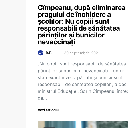
Cîmpeanu, după eliminarea
pragului de închidere a
școlilor: Nu copiii sunt
responsabili de sănătatea
părinților și bunicilor
nevaccinați
30 septembrie 2021
R.P.
„Nu copiii sunt responsabili de sănătatea
părinților și bunicilor nevaccinați. Lucruril
stau exact invers: părinții și bunicii sunt
responsabili de sănătatea copiilor”, a decl
ministrul Educației, Sorin Cîmpeanu, între
de…
Vezi articolul