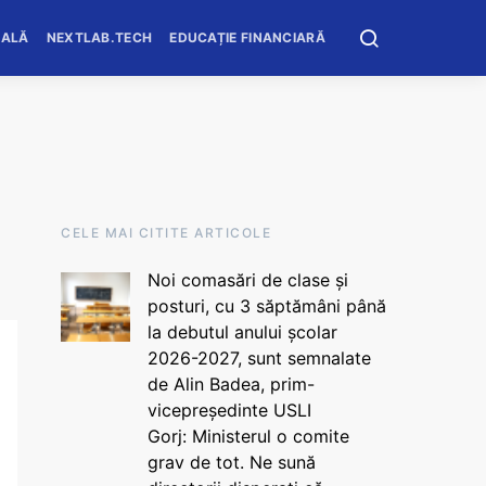
OALĂ
NEXTLAB.TECH
EDUCAȚIE FINANCIARĂ
CELE MAI CITITE ARTICOLE
Noi comasări de clase și
posturi, cu 3 săptămâni până
la debutul anului școlar
2026-2027, sunt semnalate
de Alin Badea, prim-
vicepreședinte USLI
Gorj: Ministerul o comite
grav de tot. Ne sună