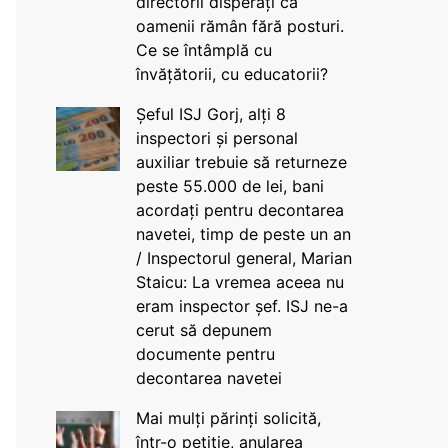
directorii disperați că
oamenii rămân fără posturi.
Ce se întâmplă cu
învățătorii, cu educatorii?
Șeful ISJ Gorj, alți 8
inspectori și personal
auxiliar trebuie să returneze
peste 55.000 de lei, bani
acordați pentru decontarea
navetei, timp de peste un an
/ Inspectorul general, Marian
Staicu: La vremea aceea nu
eram inspector șef. ISJ ne-a
cerut să depunem
documente pentru
decontarea navetei
Mai mulți părinți solicită,
într-o petiție, anularea