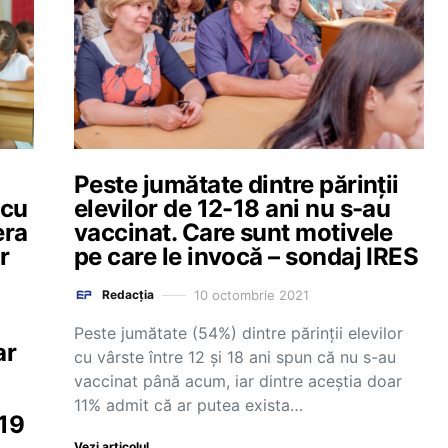
Peste jumătate dintre părinții
 cu
elevilor de 12-18 ani nu s-au
era
vaccinat. Care sunt motivele
r
pe care le invocă – sondaj IRES
10 octombrie 2021
Redacția
Peste jumătate (54%) dintre părinții elevilor
ar
cu vârste între 12 și 18 ani spun că nu s-au
vaccinat până acum, iar dintre aceștia doar
11% admit că ar putea exista…
-19
Vezi articolul