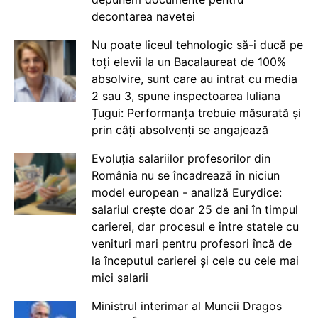
decontarea navetei
Nu poate liceul tehnologic să-i ducă pe
toți elevii la un Bacalaureat de 100%
absolvire, sunt care au intrat cu media
2 sau 3, spune inspectoarea Iuliana
Țugui: Performanța trebuie măsurată și
prin câți absolvenți se angajează
Evoluția salariilor profesorilor din
România nu se încadrează în niciun
model european - analiză Eurydice:
salariul crește doar 25 de ani în timpul
carierei, dar procesul e între statele cu
venituri mari pentru profesori încă de
la începutul carierei și cele cu cele mai
mici salarii
Ministrul interimar al Muncii Dragos