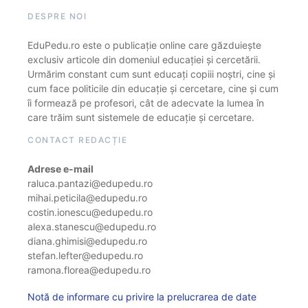
DESPRE NOI
EduPedu.ro este o publicație online care găzduiește
exclusiv articole din domeniul educației și cercetării.
Urmărim constant cum sunt educați copiii noștri, cine și
cum face politicile din educație și cercetare, cine și cum
îi formează pe profesori, cât de adecvate la lumea în
care trăim sunt sistemele de educație și cercetare.
CONTACT REDACȚIE
Adrese e-mail
raluca.pantazi@edupedu.ro
mihai.peticila@edupedu.ro
costin.ionescu@edupedu.ro
alexa.stanescu@edupedu.ro
diana.ghimisi@edupedu.ro
stefan.lefter@edupedu.ro
ramona.florea@edupedu.ro
Notă de informare cu privire la prelucrarea de date