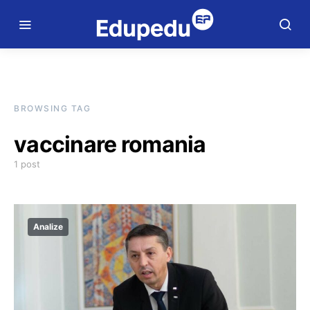
BROWSING TAG
vaccinare romania
1 post
Analize