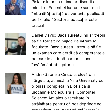
Pîslaru: În urma ultimelor discuții cu
ministrul Educației lucrurile sunt mult
îmbunătățite față de varianta publicată
pe 17 iulie / Sectorul educației este
crucial
Daniel David: Bacalaureatul nu ar trebui
să fie folosit ca mijloc de intrare la
facultate. Bacalaureatul trebuie să fie
un examen care certifică competențele
pe care le ai după parcursul unui
învățământ obligatoriu
Andra-Gabriela Cîrstoiu, elevă din
Târgu Jiu, admisă la Yale University cu
o bursă completă în Biofizică și
Biochimie Moleculară și Computer
Science: Am ales o facultate în
străinătate pentru că pot deprinde noi
cunoștințe, dar vreau să mă întorc în