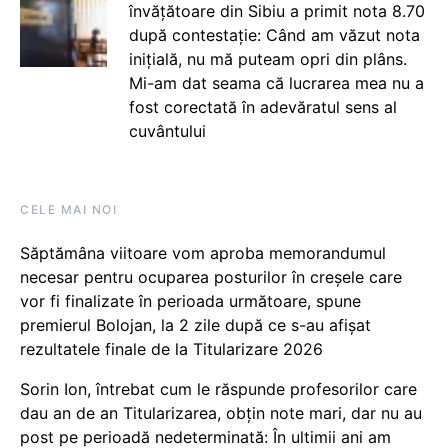
învățătoare din Sibiu a primit nota 8.70
după contestație: Când am văzut nota
inițială, nu mă puteam opri din plâns.
Mi-am dat seama că lucrarea mea nu a
fost corectată în adevăratul sens al
cuvântului
CELE MAI NOI
Săptămâna viitoare vom aproba memorandumul
necesar pentru ocuparea posturilor în creșele care
vor fi finalizate în perioada următoare, spune
premierul Bolojan, la 2 zile după ce s-au afișat
rezultatele finale de la Titularizare 2026
Sorin Ion, întrebat cum le răspunde profesorilor care
dau an de an Titularizarea, obțin note mari, dar nu au
post pe perioadă nedeterminată: În ultimii ani am