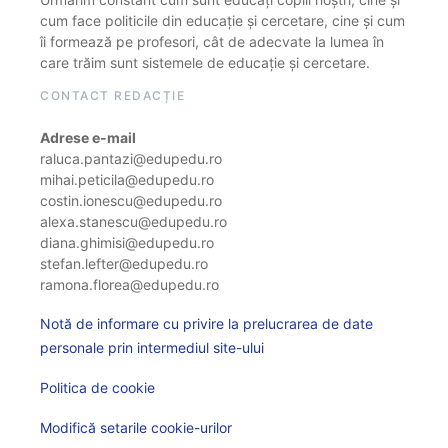
cum face politicile din educație și cercetare, cine și cum
îi formează pe profesori, cât de adecvate la lumea în
care trăim sunt sistemele de educație și cercetare.
CONTACT REDACȚIE
Adrese e-mail
raluca.pantazi@edupedu.ro
mihai.peticila@edupedu.ro
costin.ionescu@edupedu.ro
alexa.stanescu@edupedu.ro
diana.ghimisi@edupedu.ro
stefan.lefter@edupedu.ro
ramona.florea@edupedu.ro
Notă de informare cu privire la prelucrarea de date
personale prin intermediul site-ului
Politica de cookie
Modifică setarile cookie-urilor