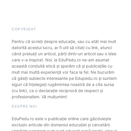
COPYRIGHT
Pentru că scrieți despre educație, sau cu atât mai mult
datorită acestui lucru, ar fi util să citați cu link, atunci
când preluați un articol, părți dintr-un articol sau o idee
care v-a inspirat. Noi, la EduPedu.ro ne-am asumat
această conduită etică și sperăm că și publicațiile cu
mult mai multă experiență vor face la fel. Ne bucurăm
că găsiți subiecte interesante pe Edupedu.ro și suntem
siguri că înțelegeți rugămintea noastră de a cita sursa
(cu link), ca o declarație reciprocă de respect și
profesionalism. Vă mulțumim!
DESPRE NOI
EduPedu.ro este o publicație online care găzduiește
exclusiv articole din domeniul educației și cercetării.
Urmărim constant cum sunt educați copiii noștri, cine și