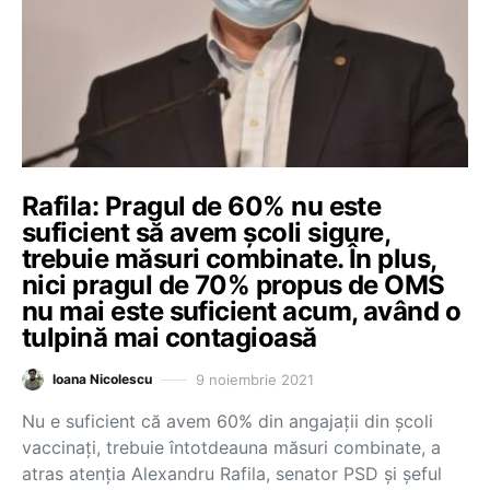
Rafila: Pragul de 60% nu este
suficient să avem școli sigure,
trebuie măsuri combinate. În plus,
nici pragul de 70% propus de OMS
nu mai este suficient acum, având o
tulpină mai contagioasă
9 noiembrie 2021
Ioana Nicolescu
Nu e suficient că avem 60% din angajații din școli
vaccinați, trebuie întotdeauna măsuri combinate, a
atras atenția Alexandru Rafila, senator PSD și şeful