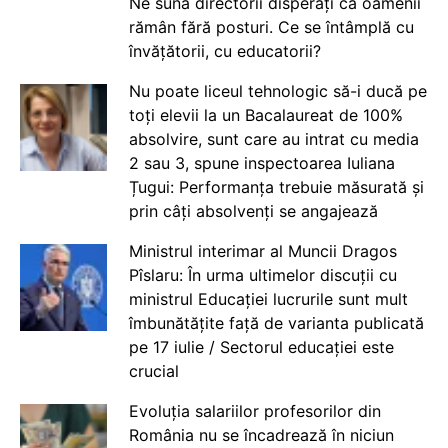
Ne sună directorii disperați că oamenii
rămân fără posturi. Ce se întâmplă cu
învățătorii, cu educatorii?
Nu poate liceul tehnologic să-i ducă pe
toți elevii la un Bacalaureat de 100%
absolvire, sunt care au intrat cu media
2 sau 3, spune inspectoarea Iuliana
Țugui: Performanța trebuie măsurată și
prin câți absolvenți se angajează
Ministrul interimar al Muncii Dragos
Pîslaru: În urma ultimelor discuții cu
ministrul Educației lucrurile sunt mult
îmbunătățite față de varianta publicată
pe 17 iulie / Sectorul educației este
crucial
Evoluția salariilor profesorilor din
România nu se încadrează în niciun