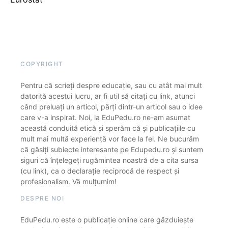
COPYRIGHT
Pentru că scrieți despre educație, sau cu atât mai mult
datorită acestui lucru, ar fi util să citați cu link, atunci
când preluați un articol, părți dintr-un articol sau o idee
care v-a inspirat. Noi, la EduPedu.ro ne-am asumat
această conduită etică și sperăm că și publicațiile cu
mult mai multă experiență vor face la fel. Ne bucurăm
că găsiți subiecte interesante pe Edupedu.ro și suntem
siguri că înțelegeți rugămintea noastră de a cita sursa
(cu link), ca o declarație reciprocă de respect și
profesionalism. Vă mulțumim!
DESPRE NOI
EduPedu.ro este o publicație online care găzduiește