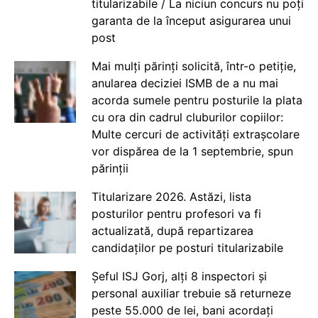
titularizabile / La niciun concurs nu poți
garanta de la început asigurarea unui
post
Mai mulți părinți solicită, într-o petiție,
anularea deciziei ISMB de a nu mai
acorda sumele pentru posturile la plata
cu ora din cadrul cluburilor copiilor:
Multe cercuri de activități extrașcolare
vor dispărea de la 1 septembrie, spun
părinții
Titularizare 2026. Astăzi, lista
posturilor pentru profesori va fi
actualizată, după repartizarea
candidaților pe posturi titularizabile
Șeful ISJ Gorj, alți 8 inspectori și
personal auxiliar trebuie să returneze
peste 55.000 de lei, bani acordați