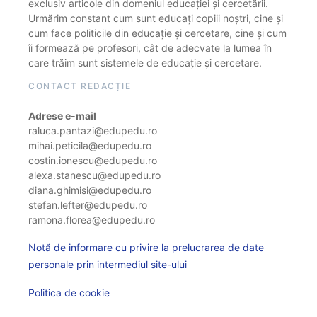
exclusiv articole din domeniul educației și cercetării.
Urmărim constant cum sunt educați copiii noștri, cine și
cum face politicile din educație și cercetare, cine și cum
îi formează pe profesori, cât de adecvate la lumea în
care trăim sunt sistemele de educație și cercetare.
CONTACT REDACȚIE
Adrese e-mail
raluca.pantazi@edupedu.ro
mihai.peticila@edupedu.ro
costin.ionescu@edupedu.ro
alexa.stanescu@edupedu.ro
diana.ghimisi@edupedu.ro
stefan.lefter@edupedu.ro
ramona.florea@edupedu.ro
Notă de informare cu privire la prelucrarea de date
personale prin intermediul site-ului
Politica de cookie