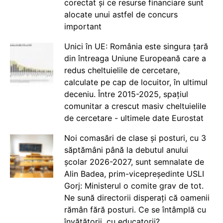
corectat și ce resurse financiare sunt
alocate unui astfel de concurs
important
Unici în UE: România este singura țară
din întreaga Uniune Europeană care a
redus cheltuielile de cercetare,
calculate pe cap de locuitor, în ultimul
deceniu. Între 2015-2025, spațiul
comunitar a crescut masiv cheltuielile
de cercetare - ultimele date Eurostat
Noi comasări de clase și posturi, cu 3
săptămâni până la debutul anului
școlar 2026-2027, sunt semnalate de
Alin Badea, prim-vicepreședinte USLI
Gorj: Ministerul o comite grav de tot.
Ne sună directorii disperați că oamenii
rămân fără posturi. Ce se întâmplă cu
învățătorii, cu educatorii?