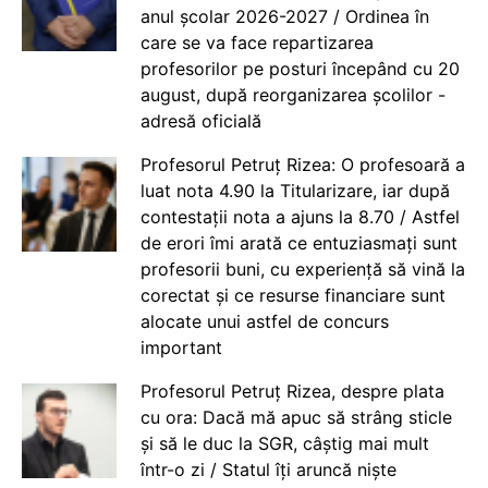
anul școlar 2026-2027 / Ordinea în
care se va face repartizarea
profesorilor pe posturi începând cu 20
august, după reorganizarea școlilor -
adresă oficială
Profesorul Petruț Rizea: O profesoară a
luat nota 4.90 la Titularizare, iar după
contestații nota a ajuns la 8.70 / Astfel
de erori îmi arată ce entuziasmați sunt
profesorii buni, cu experiență să vină la
corectat și ce resurse financiare sunt
alocate unui astfel de concurs
important
Profesorul Petruț Rizea, despre plata
cu ora: Dacă mă apuc să strâng sticle
și să le duc la SGR, câștig mai mult
într-o zi / Statul îți aruncă niște