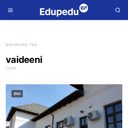
BROWSING TAG
vaideeni
1 post
Știri