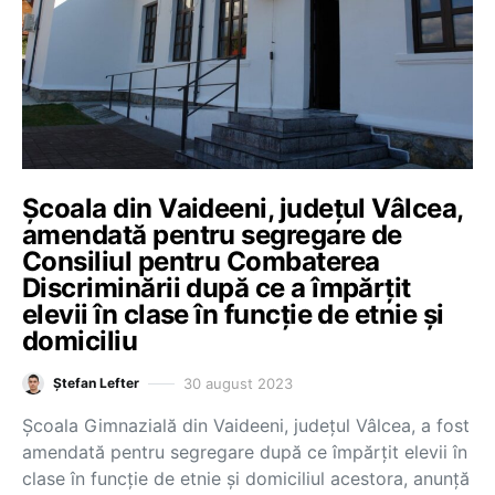
Școala din Vaideeni, județul Vâlcea,
amendată pentru segregare de
Consiliul pentru Combaterea
Discriminării după ce a împărțit
elevii în clase în funcție de etnie și
domiciliu
30 august 2023
Ștefan Lefter
Școala Gimnazială din Vaideeni, județul Vâlcea, a fost
amendată pentru segregare după ce împărțit elevii în
clase în funcție de etnie și domiciliul acestora, anunță