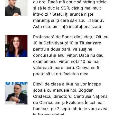
cu ora: Dacă mă apuc să strâng sticle
și să le duc la SGR, câștig mai mult
într-o zi / Statul îți aruncă niște
mărunțiș și îți cere să-i spui „salariu”.
Asta este umilință instituționalizată
Profesoară de Sport din județul Olt, cu
10 la Definitivat și 10 la Titularizare
pentru a doua oară, va susține
concursul și anul viitor: Dacă nu dau
examen anul viitor, nota 10 nu mai
valorează mare lucru. Cineva cu 5
poate să ia ore înaintea mea
Elevii de clasa a IX-a nu vor începe
școala cu manuale noi. Bogdan
Cristescu, directorul Centrului Național
de Curriculum și Evaluare: În cel mai
bun caz, pe 7 septembrie le vom avea
în format digital