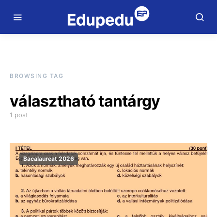
BROWSING TAG
választható tantárgy
1 post
Bacalaureat 2026