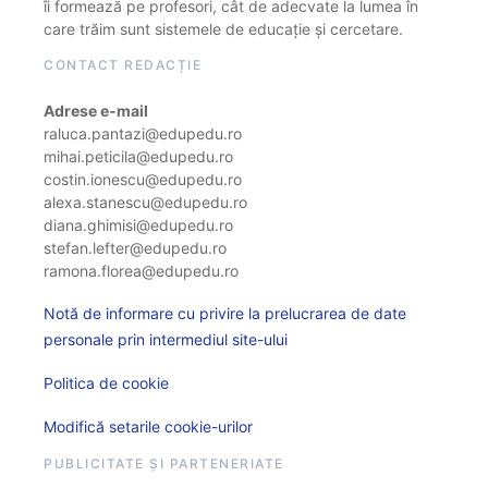
îi formează pe profesori, cât de adecvate la lumea în
care trăim sunt sistemele de educație și cercetare.
CONTACT REDACȚIE
Adrese e-mail
raluca.pantazi@edupedu.ro
mihai.peticila@edupedu.ro
costin.ionescu@edupedu.ro
alexa.stanescu@edupedu.ro
diana.ghimisi@edupedu.ro
stefan.lefter@edupedu.ro
ramona.florea@edupedu.ro
Notă de informare cu privire la prelucrarea de date
personale prin intermediul site-ului
Politica de cookie
Modifică setarile cookie-urilor
PUBLICITATE ȘI PARTENERIATE