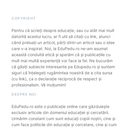
COPYRIGHT
Pentru că scrieți despre educație, sau cu atât mai mult
datorită acestui lucru, ar fi util să citați cu link, atunci
când preluați un articol, părți dintr-un articol sau o idee
care v-a inspirat. Noi, la EduPedu.ro ne-am asumat
această conduită etică și sperăm că și publicațiile cu
mult mai multă experiență vor face la fel. Ne bucurăm
că găsiți subiecte interesante pe Edupedu.ro și suntem
siguri că înțelegeți rugămintea noastră de a cita sursa
(cu link), ca o declarație reciprocă de respect și
profesionalism. Vă mulțumim!
DESPRE NOI
EduPedu.ro este o publicație online care găzduiește
exclusiv articole din domeniul educației și cercetării.
Urmărim constant cum sunt educați copiii noștri, cine și
cum face politicile din educație și cercetare, cine și cum