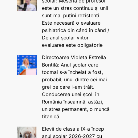
școlar: Meseria de profesor
este un stres continuu și unii
sunt mai puțini rezistenți.
Este necesară o evaluare
psihiatrică din când în când /
De anul școlar viitor
evaluarea este obligatorie
Directoarea Violeta Estrella
Bontilă: Anul școlar care
tocmai s-a încheiat a fost,
probabil, unul dintre cei mai
grei pe care i-am trăit.
Conducerea unei școli în
România înseamnă, astăzi,
un stres permanent, o muncă
titanică
Elevii de clasa a IX-a încep
anul școlar 2026-2027 cu