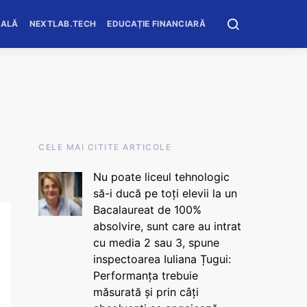
OALĂ
NEXTLAB.TECH
EDUCAȚIE FINANCIARĂ
CELE MAI CITITE ARTICOLE
Nu poate liceul tehnologic
să-i ducă pe toți elevii la un
Bacalaureat de 100%
absolvire, sunt care au intrat
cu media 2 sau 3, spune
inspectoarea Iuliana Țugui:
Performanța trebuie
măsurată și prin câți