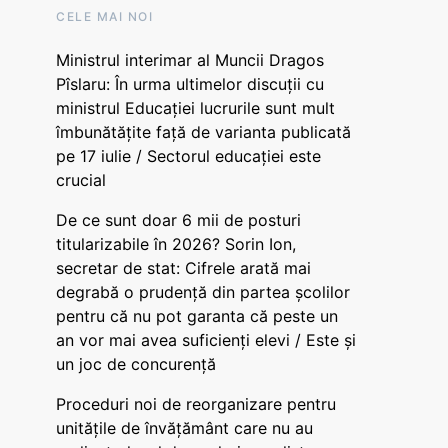
CELE MAI NOI
Ministrul interimar al Muncii Dragos
Pîslaru: În urma ultimelor discuții cu
ministrul Educației lucrurile sunt mult
îmbunătățite față de varianta publicată
pe 17 iulie / Sectorul educației este
crucial
De ce sunt doar 6 mii de posturi
titularizabile în 2026? Sorin Ion,
secretar de stat: Cifrele arată mai
degrabă o prudență din partea școlilor
pentru că nu pot garanta că peste un
an vor mai avea suficienți elevi / Este și
un joc de concurență
Proceduri noi de reorganizare pentru
unitățile de învățământ care nu au