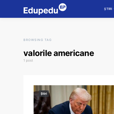
ȘTIRI
BROWSING TAG
valorile americane
1 post
Știri