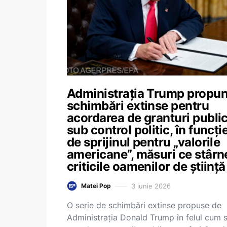
Administrația Trump propu
schimbări extinse pentru
acordarea de granturi publi
sub control politic, în funcți
de sprijinul pentru „valorile
americane”, măsuri ce stârn
criticile oamenilor de știință
3 iunie 2026
Matei Pop
O serie de schimbări extinse propuse de
Administrația Donald Trump în felul cum 