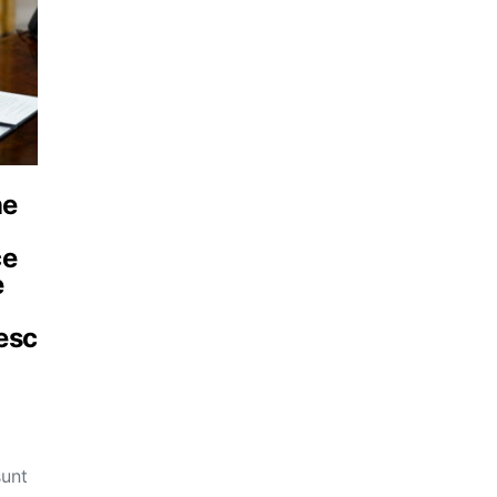
ne
ce
e
esc
sunt