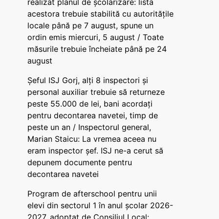
realizat planul de școlarizare: lista
acestora trebuie stabilită cu autoritățile
locale până pe 7 august, spune un
ordin emis miercuri, 5 august / Toate
măsurile trebuie încheiate până pe 24
august
Șeful ISJ Gorj, alți 8 inspectori și
personal auxiliar trebuie să returneze
peste 55.000 de lei, bani acordați
pentru decontarea navetei, timp de
peste un an / Inspectorul general,
Marian Staicu: La vremea aceea nu
eram inspector șef. ISJ ne-a cerut să
depunem documente pentru
decontarea navetei
Program de afterschool pentru unii
elevi din sectorul 1 în anul școlar 2026-
2027, adoptat de Consiliul Local: