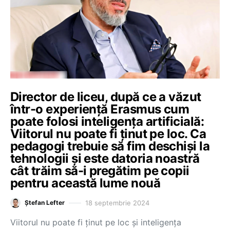
Director de liceu, după ce a văzut
într-o experiență Erasmus cum
poate folosi inteligența artificială:
Viitorul nu poate fi ținut pe loc. Ca
pedagogi trebuie să fim deschiși la
tehnologii și este datoria noastră
cât trăim să-i pregătim pe copii
pentru această lume nouă
18 septembrie 2024
Ștefan Lefter
Viitorul nu poate fi ținut pe loc și inteligența