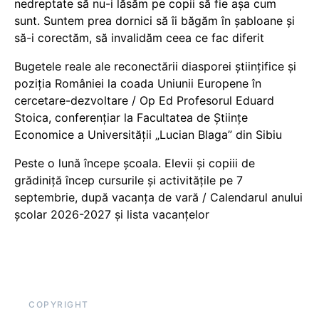
nedreptate să nu-i lăsăm pe copii să fie așa cum
sunt. Suntem prea dornici să îi băgăm în șabloane și
să-i corectăm, să invalidăm ceea ce fac diferit
Bugetele reale ale reconectării diasporei științifice și
poziția României la coada Uniunii Europene în
cercetare-dezvoltare / Op Ed Profesorul Eduard
Stoica, conferențiar la Facultatea de Științe
Economice a Universității „Lucian Blaga” din Sibiu
Peste o lună începe școala. Elevii și copiii de
grădiniță încep cursurile și activitățile pe 7
septembrie, după vacanța de vară / Calendarul anului
școlar 2026-2027 și lista vacanțelor
COPYRIGHT