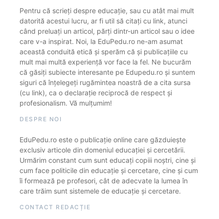
Pentru că scrieți despre educație, sau cu atât mai mult
datorită acestui lucru, ar fi util să citați cu link, atunci
când preluați un articol, părți dintr-un articol sau o idee
care v-a inspirat. Noi, la EduPedu.ro ne-am asumat
această conduită etică și sperăm că și publicațiile cu
mult mai multă experiență vor face la fel. Ne bucurăm
că găsiți subiecte interesante pe Edupedu.ro și suntem
siguri că înțelegeți rugămintea noastră de a cita sursa
(cu link), ca o declarație reciprocă de respect și
profesionalism. Vă mulțumim!
DESPRE NOI
EduPedu.ro este o publicație online care găzduiește
exclusiv articole din domeniul educației și cercetării.
Urmărim constant cum sunt educați copiii noștri, cine și
cum face politicile din educație și cercetare, cine și cum
îi formează pe profesori, cât de adecvate la lumea în
care trăim sunt sistemele de educație și cercetare.
CONTACT REDACȚIE