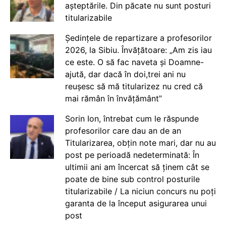
așteptările. Din păcate nu sunt posturi
titularizabile
Ședințele de repartizare a profesorilor
2026, la Sibiu. Învățătoare: „Am zis iau
ce este. O să fac naveta și Doamne-
ajută, dar dacă în doi,trei ani nu
reușesc să mă titularizez nu cred că
mai rămân în învățământ”
Sorin Ion, întrebat cum le răspunde
profesorilor care dau an de an
Titularizarea, obțin note mari, dar nu au
post pe perioadă nedeterminată: În
ultimii ani am încercat să ținem cât se
poate de bine sub control posturile
titularizabile / La niciun concurs nu poți
garanta de la început asigurarea unui
post