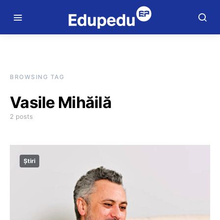
BROWSING TAG
Vasile Mihăilă
2 posts
Știri