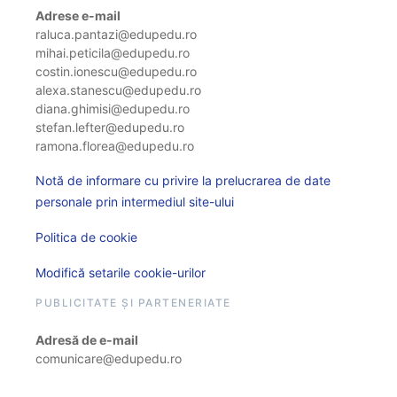
Adrese e-mail
raluca.pantazi@edupedu.ro
mihai.peticila@edupedu.ro
costin.ionescu@edupedu.ro
alexa.stanescu@edupedu.ro
diana.ghimisi@edupedu.ro
stefan.lefter@edupedu.ro
ramona.florea@edupedu.ro
Notă de informare cu privire la prelucrarea de date
personale prin intermediul site-ului
Politica de cookie
Modifică setarile cookie-urilor
PUBLICITATE ȘI PARTENERIATE
Adresă de e-mail
comunicare@edupedu.ro