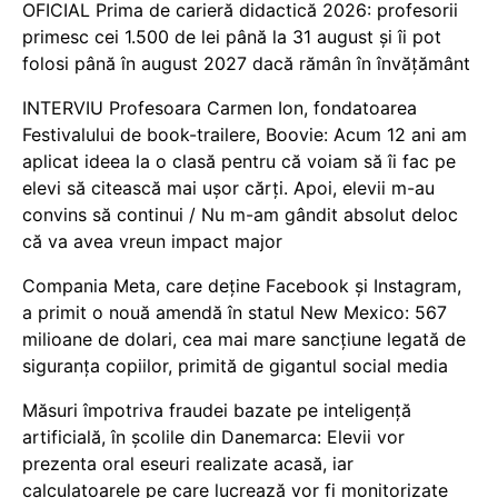
OFICIAL Prima de carieră didactică 2026: profesorii
primesc cei 1.500 de lei până la 31 august și îi pot
folosi până în august 2027 dacă rămân în învățământ
INTERVIU Profesoara Carmen Ion, fondatoarea
Festivalului de book-trailere, Boovie: Acum 12 ani am
aplicat ideea la o clasă pentru că voiam să îi fac pe
elevi să citească mai ușor cărți. Apoi, elevii m-au
convins să continui / Nu m-am gândit absolut deloc
că va avea vreun impact major
Compania Meta, care deține Facebook și Instagram,
a primit o nouă amendă în statul New Mexico: 567
milioane de dolari, cea mai mare sancțiune legată de
siguranța copiilor, primită de gigantul social media
Măsuri împotriva fraudei bazate pe inteligență
artificială, în școlile din Danemarca: Elevii vor
prezenta oral eseuri realizate acasă, iar
calculatoarele pe care lucrează vor fi monitorizate