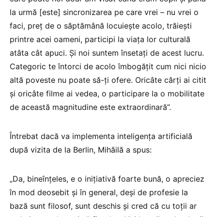
la urmă [este] sincronizarea pe care vrei – nu vrei o
faci, preț de o săptămână locuiește acolo, trăiești
printre acei oameni, participi la viața lor culturală
atâta cât apuci. Și noi suntem însetați de acest lucru.
Categoric te întorci de acolo îmbogățit cum nici nicio
altă poveste nu poate să-ți ofere. Oricâte cărți ai citit
și oricâte filme ai vedea, o participare la o mobilitate
de această magnitudine este extraordinară”.
Întrebat dacă va implementa inteligența artificială
după vizita de la Berlin, Mihăilă a spus:
„Da, bineînțeles, e o inițiativă foarte bună, o apreciez
în mod deosebit și în general, deși de profesie la
bază sunt filosof, sunt deschis și cred că cu toții ar