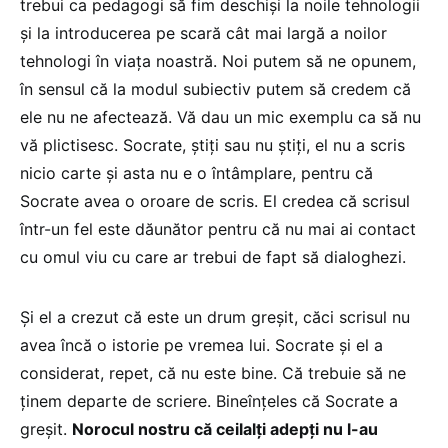
trebui ca pedagogi să fim deschiși la noile tehnologii
și la introducerea pe scară cât mai largă a noilor
tehnologi în viața noastră. Noi putem să ne opunem,
în sensul că la modul subiectiv putem să credem că
ele nu ne afectează. Vă dau un mic exemplu ca să nu
vă plictisesc. Socrate, știți sau nu știți, el nu a scris
nicio carte și asta nu e o întâmplare, pentru că
Socrate avea o oroare de scris. El credea că scrisul
într-un fel este dăunător pentru că nu mai ai contact
cu omul viu cu care ar trebui de fapt să dialoghezi.
Și el a crezut că este un drum greșit, căci scrisul nu
avea încă o istorie pe vremea lui. Socrate și el a
considerat, repet, că nu este bine. Că trebuie să ne
ținem departe de scriere. Bineînțeles că Socrate a
greșit.
Norocul nostru că ceilalți adepți nu l-au