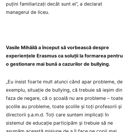
puțini familiarizați decât sunt ei”, a declarat
managerul de liceu.
Vasile Mihăilă a început să vorbească despre
experiențele Erasmus ca soluții la formarea pentru
o gestionare mai bună a cazurilor de bullying.
„Eu insist foarte mult atunci când apar probleme, de
exemplu, situație de bullying, că trebuie să ieșim din
faza de negare, că o școală nu are probleme – toate
școlile au probleme, toate școlile și toți profesorii și
directorii ș.a.m.d. Toți care suntem implicați în
sistemul de educație participăm și trebuie să ne
asumăm această misiune de a îi face pe copii mai