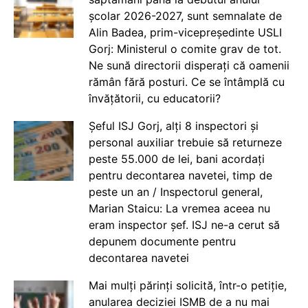
școlar 2026-2027, sunt semnalate de
Alin Badea, prim-vicepreședinte USLI
Gorj: Ministerul o comite grav de tot.
Ne sună directorii disperați că oamenii
rămân fără posturi. Ce se întâmplă cu
învățătorii, cu educatorii?
Șeful ISJ Gorj, alți 8 inspectori și
personal auxiliar trebuie să returneze
peste 55.000 de lei, bani acordați
pentru decontarea navetei, timp de
peste un an / Inspectorul general,
Marian Staicu: La vremea aceea nu
eram inspector șef. ISJ ne-a cerut să
depunem documente pentru
decontarea navetei
Mai mulți părinți solicită, într-o petiție,
anularea deciziei ISMB de a nu mai