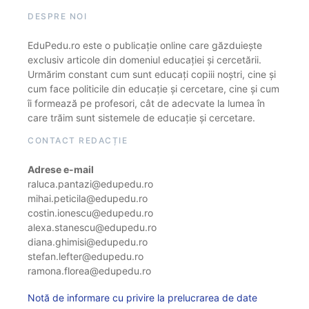
DESPRE NOI
EduPedu.ro este o publicație online care găzduiește
exclusiv articole din domeniul educației și cercetării.
Urmărim constant cum sunt educați copiii noștri, cine și
cum face politicile din educație și cercetare, cine și cum
îi formează pe profesori, cât de adecvate la lumea în
care trăim sunt sistemele de educație și cercetare.
CONTACT REDACȚIE
Adrese e-mail
raluca.pantazi@edupedu.ro
mihai.peticila@edupedu.ro
costin.ionescu@edupedu.ro
alexa.stanescu@edupedu.ro
diana.ghimisi@edupedu.ro
stefan.lefter@edupedu.ro
ramona.florea@edupedu.ro
Notă de informare cu privire la prelucrarea de date