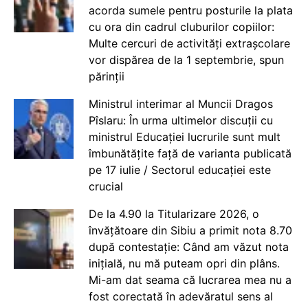
acorda sumele pentru posturile la plata
cu ora din cadrul cluburilor copiilor:
Multe cercuri de activități extrașcolare
vor dispărea de la 1 septembrie, spun
părinții
Ministrul interimar al Muncii Dragos
Pîslaru: În urma ultimelor discuții cu
ministrul Educației lucrurile sunt mult
îmbunătățite față de varianta publicată
pe 17 iulie / Sectorul educației este
crucial
De la 4.90 la Titularizare 2026, o
învățătoare din Sibiu a primit nota 8.70
după contestație: Când am văzut nota
inițială, nu mă puteam opri din plâns.
Mi-am dat seama că lucrarea mea nu a
fost corectată în adevăratul sens al