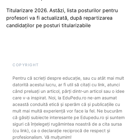
Titularizare 2026. Astăzi, lista posturilor pentru
profesori va fi actualizată, după repartizarea
candidaților pe posturi titularizabile
COPYRIGHT
Pentru că scrieți despre educație, sau cu atât mai mult
datorită acestui lucru, ar fi util să citați cu link, atunci
când preluați un articol, părți dintr-un articol sau o idee
care v-a inspirat. Noi, la EduPedu.ro ne-am asumat
această conduită etică și sperăm că și publicațiile cu
mult mai multă experiență vor face la fel. Ne bucurăm
că găsiți subiecte interesante pe Edupedu.ro și suntem
siguri că înțelegeți rugămintea noastră de a cita sursa
(cu link), ca o declarație reciprocă de respect și
profesionalism. Vă mulțumim!