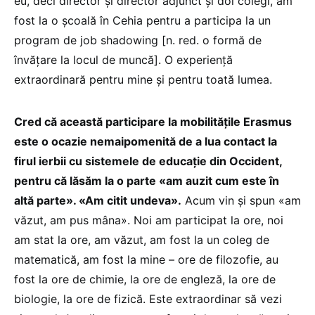
eu, deci director și director adjunct și doi colegi, am
fost la o școală în Cehia pentru a participa la un
program de job shadowing [n. red. o formă de
învățare la locul de muncă]. O experiență
extraordinară pentru mine și pentru toată lumea.
Cred că această participare la mobilitățile Erasmus
este o ocazie nemaipomenită de a lua contact la
firul ierbii cu sistemele de educație din Occident,
pentru că lăsăm la o parte «am auzit cum este în
altă parte». «Am citit undeva».
Acum vin și spun «am
văzut, am pus mâna». Noi am participat la ore, noi
am stat la ore, am văzut, am fost la un coleg de
matematică, am fost la mine – ore de filozofie, au
fost la ore de chimie, la ore de engleză, la ore de
biologie, la ore de fizică. Este extraordinar să vezi