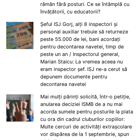
rămân fără posturi. Ce se întâmplă cu
învățătorii, cu educatorii?
Șeful ISJ Gorj, alți 8 inspectori și
personal auxiliar trebuie să returneze
peste 55.000 de lei, bani acordați
pentru decontarea navetei, timp de
peste un an / Inspectorul general,
Marian Staicu: La vremea aceea nu
eram inspector șef. ISJ ne-a cerut să
depunem documente pentru
decontarea navetei
Mai mulți părinți solicită, într-o petiție,
anularea deciziei ISMB de a nu mai
acorda sumele pentru posturile la plata
cu ora din cadrul cluburilor copiilor:
Multe cercuri de activități extrașcolare
vor dispărea de la 1 septembrie, spun