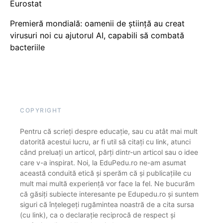
Eurostat
Premieră mondială: oamenii de știință au creat
virusuri noi cu ajutorul AI, capabili să combată
bacteriile
COPYRIGHT
Pentru că scrieți despre educație, sau cu atât mai mult
datorită acestui lucru, ar fi util să citați cu link, atunci
când preluați un articol, părți dintr-un articol sau o idee
care v-a inspirat. Noi, la EduPedu.ro ne-am asumat
această conduită etică și sperăm că și publicațiile cu
mult mai multă experiență vor face la fel. Ne bucurăm
că găsiți subiecte interesante pe Edupedu.ro și suntem
siguri că înțelegeți rugămintea noastră de a cita sursa
(cu link), ca o declarație reciprocă de respect și