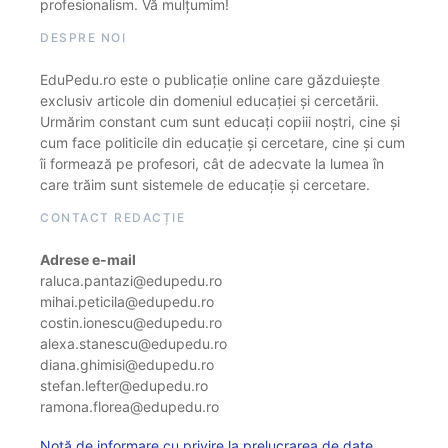
profesionalism. Vă mulțumim!
DESPRE NOI
EduPedu.ro este o publicație online care găzduiește
exclusiv articole din domeniul educației și cercetării.
Urmărim constant cum sunt educați copiii noștri, cine și
cum face politicile din educație și cercetare, cine și cum
îi formează pe profesori, cât de adecvate la lumea în
care trăim sunt sistemele de educație și cercetare.
CONTACT REDACȚIE
Adrese e-mail
raluca.pantazi@edupedu.ro
mihai.peticila@edupedu.ro
costin.ionescu@edupedu.ro
alexa.stanescu@edupedu.ro
diana.ghimisi@edupedu.ro
stefan.lefter@edupedu.ro
ramona.florea@edupedu.ro
Notă de informare cu privire la prelucrarea de date