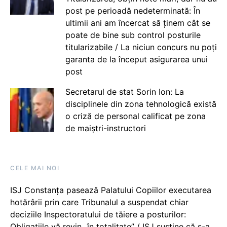
post pe perioadă nedeterminată: În
ultimii ani am încercat să ținem cât se
poate de bine sub control posturile
titularizabile / La niciun concurs nu poți
garanta de la început asigurarea unui
post
Secretarul de stat Sorin Ion: La
disciplinele din zona tehnologică există
o criză de personal calificat pe zona
de maiștri-instructori
CELE MAI NOI
ISJ Constanța pasează Palatului Copiilor executarea
hotărârii prin care Tribunalul a suspendat chiar
deciziile Inspectoratului de tăiere a posturilor:
Obligațiile vă revin „în totalitate” / ISJ susține că s-a