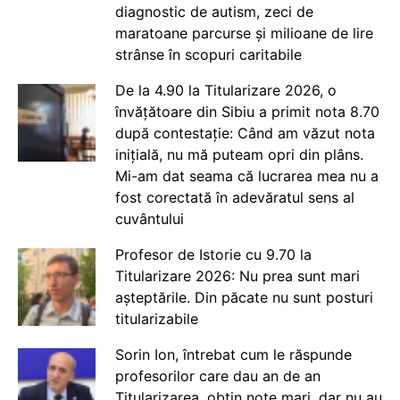
diagnostic de autism, zeci de
maratoane parcurse și milioane de lire
strânse în scopuri caritabile
De la 4.90 la Titularizare 2026, o
învățătoare din Sibiu a primit nota 8.70
după contestație: Când am văzut nota
inițială, nu mă puteam opri din plâns.
Mi-am dat seama că lucrarea mea nu a
fost corectată în adevăratul sens al
cuvântului
Profesor de Istorie cu 9.70 la
Titularizare 2026: Nu prea sunt mari
așteptările. Din păcate nu sunt posturi
titularizabile
Sorin Ion, întrebat cum le răspunde
profesorilor care dau an de an
Titularizarea, obțin note mari, dar nu au