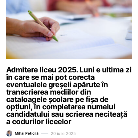
Admitere liceu 2025. Luni e ultima zi
în care se mai pot corecta
eventualele greşeli apărute în
transcrierea mediilor din
cataloagele şcolare pe fişa de
opţiuni, în completarea numelui
candidatului sau scrierea neciteaţă
a codurilor liceelor
20 iulie 2025
Mihai Peticilă