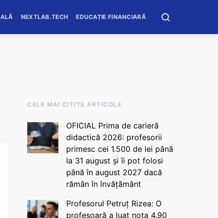
OALĂ
NEXTLAB.TECH
EDUCAȚIE FINANCIARĂ
CELE MAI CITITE ARTICOLE
OFICIAL Prima de carieră
didactică 2026: profesorii
primesc cei 1.500 de lei până
la 31 august și îi pot folosi
până în august 2027 dacă
rămân în învățământ
Profesorul Petruț Rizea: O
profesoară a luat nota 4.90