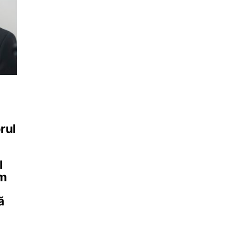
i
rul
l
ăm
ă