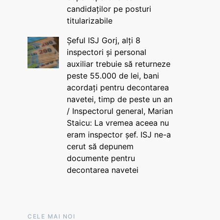
candidaților pe posturi
titularizabile
Șeful ISJ Gorj, alți 8
inspectori și personal
auxiliar trebuie să returneze
peste 55.000 de lei, bani
acordați pentru decontarea
navetei, timp de peste un an
/ Inspectorul general, Marian
Staicu: La vremea aceea nu
eram inspector șef. ISJ ne-a
cerut să depunem
documente pentru
decontarea navetei
CELE MAI NOI