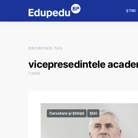
ȘTIRI
BROWSING TAG
vicepresedintele acade
1 post
Cercetare și Știință
Știri