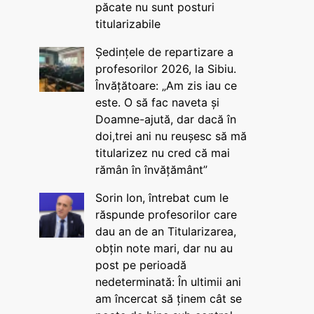
păcate nu sunt posturi
titularizabile
Ședințele de repartizare a
profesorilor 2026, la Sibiu.
Învățătoare: „Am zis iau ce
este. O să fac naveta și
Doamne-ajută, dar dacă în
doi,trei ani nu reușesc să mă
titularizez nu cred că mai
rămân în învățământ”
Sorin Ion, întrebat cum le
răspunde profesorilor care
dau an de an Titularizarea,
obțin note mari, dar nu au
post pe perioadă
nedeterminată: În ultimii ani
am încercat să ținem cât se