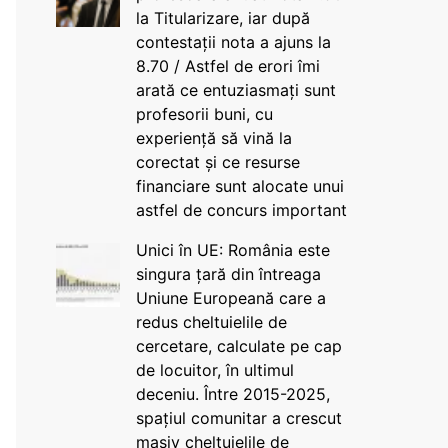
la Titularizare, iar după
contestații nota a ajuns la
8.70 / Astfel de erori îmi
arată ce entuziasmați sunt
profesorii buni, cu
experiență să vină la
corectat și ce resurse
financiare sunt alocate unui
astfel de concurs important
Unici în UE: România este
singura țară din întreaga
Uniune Europeană care a
redus cheltuielile de
cercetare, calculate pe cap
de locuitor, în ultimul
deceniu. Între 2015-2025,
spațiul comunitar a crescut
masiv cheltuielile de