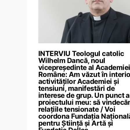
INTERVIU Teologul catolic
Wilhelm Dancă, noul
vicepreședinte al Academie
Române: Am văzut în interio
activităților Academiei și
tensiuni, manifestări de
interese de grup. Un punct a
proiectului meu: să vindec
relațiile tensionate / Voi
coordona Fundația Național
pentru Știință și Artă și