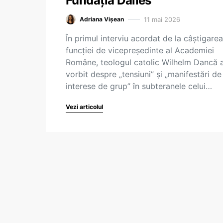
Fundația Dalles
11 mai 2026
Adriana Vișean
În primul interviu acordat de la câștigarea
funcției de vicepreședinte al Academiei
Române, teologul catolic Wilhelm Dancă 
vorbit despre „tensiuni” și „manifestări de
interese de grup” în subteranele celui…
Vezi articolul