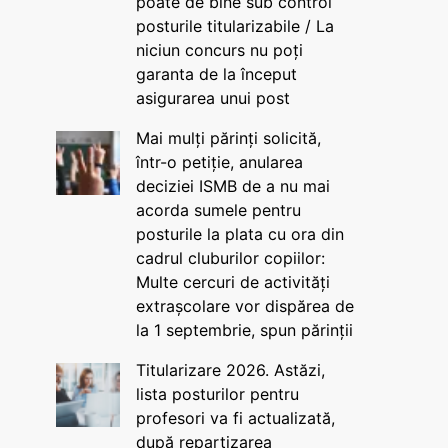
poate de bine sub control
posturile titularizabile / La
niciun concurs nu poți
garanta de la început
asigurarea unui post
Mai mulți părinți solicită,
într-o petiție, anularea
deciziei ISMB de a nu mai
acorda sumele pentru
posturile la plata cu ora din
cadrul cluburilor copiilor:
Multe cercuri de activități
extrașcolare vor dispărea de
la 1 septembrie, spun părinții
Titularizare 2026. Astăzi,
lista posturilor pentru
profesori va fi actualizată,
după repartizarea