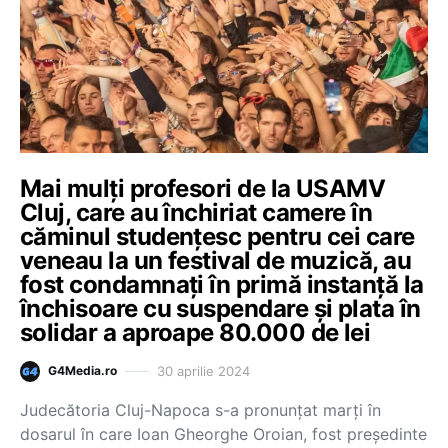
Mai mulți profesori de la USAMV
Cluj, care au închiriat camere în
căminul studențesc pentru cei care
veneau la un festival de muzică, au
fost condamnați în primă instanță la
închisoare cu suspendare și plata în
solidar a aproape 80.000 de lei
30 aprilie 2024
G4Media.ro
Judecătoria Cluj-Napoca s-a pronunțat marți în
dosarul în care Ioan Gheorghe Oroian, fost președinte