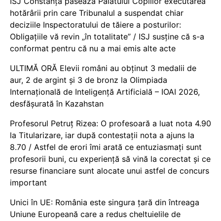
ISJ Constanța pasează Palatului Copiilor executarea
hotărârii prin care Tribunalul a suspendat chiar
deciziile Inspectoratului de tăiere a posturilor:
Obligațiile vă revin „în totalitate” / ISJ susține că s-a
conformat pentru că nu a mai emis alte acte
ULTIMĂ ORĂ Elevii români au obținut 3 medalii de
aur, 2 de argint și 3 de bronz la Olimpiada
Internațională de Inteligență Artificială – IOAI 2026,
desfășurată în Kazahstan
Profesorul Petruț Rizea: O profesoară a luat nota 4.90
la Titularizare, iar după contestații nota a ajuns la
8.70 / Astfel de erori îmi arată ce entuziasmați sunt
profesorii buni, cu experiență să vină la corectat și ce
resurse financiare sunt alocate unui astfel de concurs
important
Unici în UE: România este singura țară din întreaga
Uniune Europeană care a redus cheltuielile de