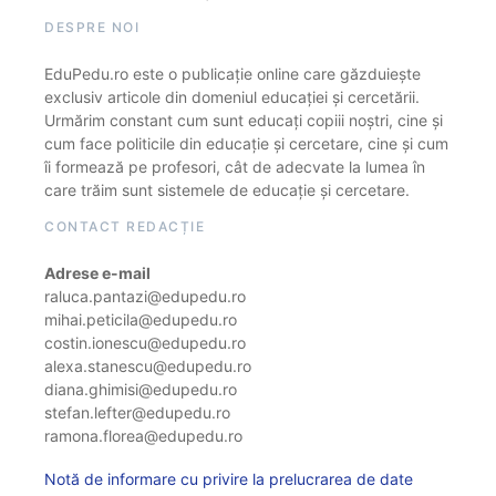
DESPRE NOI
EduPedu.ro este o publicație online care găzduiește
exclusiv articole din domeniul educației și cercetării.
Urmărim constant cum sunt educați copiii noștri, cine și
cum face politicile din educație și cercetare, cine și cum
îi formează pe profesori, cât de adecvate la lumea în
care trăim sunt sistemele de educație și cercetare.
CONTACT REDACȚIE
Adrese e-mail
raluca.pantazi@edupedu.ro
mihai.peticila@edupedu.ro
costin.ionescu@edupedu.ro
alexa.stanescu@edupedu.ro
diana.ghimisi@edupedu.ro
stefan.lefter@edupedu.ro
ramona.florea@edupedu.ro
Notă de informare cu privire la prelucrarea de date