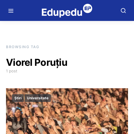
BROWSING TAG
Viorel Poruțiu
1 post
Știri
Universitate