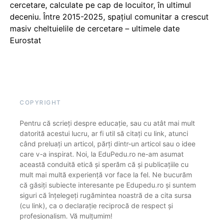
cercetare, calculate pe cap de locuitor, în ultimul
deceniu. Între 2015-2025, spațiul comunitar a crescut
masiv cheltuielile de cercetare – ultimele date
Eurostat
COPYRIGHT
Pentru că scrieți despre educație, sau cu atât mai mult
datorită acestui lucru, ar fi util să citați cu link, atunci
când preluați un articol, părți dintr-un articol sau o idee
care v-a inspirat. Noi, la EduPedu.ro ne-am asumat
această conduită etică și sperăm că și publicațiile cu
mult mai multă experiență vor face la fel. Ne bucurăm
că găsiți subiecte interesante pe Edupedu.ro și suntem
siguri că înțelegeți rugămintea noastră de a cita sursa
(cu link), ca o declarație reciprocă de respect și
profesionalism. Vă mulțumim!