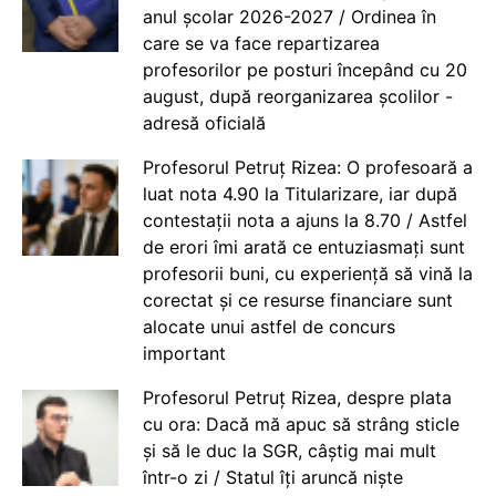
anul școlar 2026-2027 / Ordinea în
care se va face repartizarea
profesorilor pe posturi începând cu 20
august, după reorganizarea școlilor -
adresă oficială
Profesorul Petruț Rizea: O profesoară a
luat nota 4.90 la Titularizare, iar după
contestații nota a ajuns la 8.70 / Astfel
de erori îmi arată ce entuziasmați sunt
profesorii buni, cu experiență să vină la
corectat și ce resurse financiare sunt
alocate unui astfel de concurs
important
Profesorul Petruț Rizea, despre plata
cu ora: Dacă mă apuc să strâng sticle
și să le duc la SGR, câștig mai mult
într-o zi / Statul îți aruncă niște