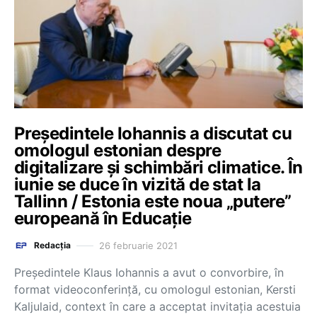
Președintele Iohannis a discutat cu
omologul estonian despre
digitalizare și schimbări climatice. În
iunie se duce în vizită de stat la
Tallinn / Estonia este noua „putere”
europeană în Educație
26 februarie 2021
Redacția
Preşedintele Klaus Iohannis a avut o convorbire, în
format videoconferinţă, cu omologul estonian, Kersti
Kaljulaid, context în care a acceptat invitaţia acestuia