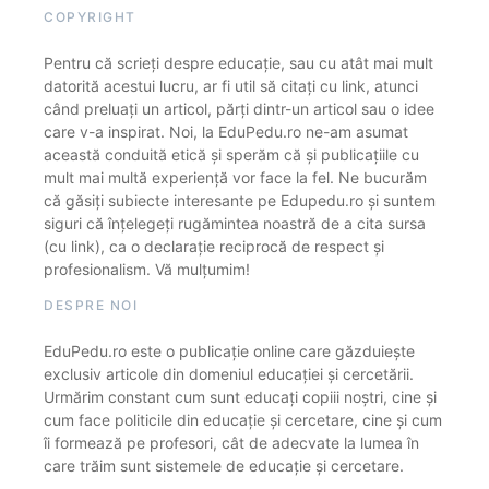
COPYRIGHT
Pentru că scrieți despre educație, sau cu atât mai mult
datorită acestui lucru, ar fi util să citați cu link, atunci
când preluați un articol, părți dintr-un articol sau o idee
care v-a inspirat. Noi, la EduPedu.ro ne-am asumat
această conduită etică și sperăm că și publicațiile cu
mult mai multă experiență vor face la fel. Ne bucurăm
că găsiți subiecte interesante pe Edupedu.ro și suntem
siguri că înțelegeți rugămintea noastră de a cita sursa
(cu link), ca o declarație reciprocă de respect și
profesionalism. Vă mulțumim!
DESPRE NOI
EduPedu.ro este o publicație online care găzduiește
exclusiv articole din domeniul educației și cercetării.
Urmărim constant cum sunt educați copiii noștri, cine și
cum face politicile din educație și cercetare, cine și cum
îi formează pe profesori, cât de adecvate la lumea în
care trăim sunt sistemele de educație și cercetare.