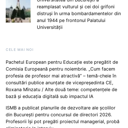
reamplasat vulturul și cei doi grifoni
distruși în urma bombardamentelor din
anul 1944 pe frontonul Palatului
Universității
CELE MAI NOI
Pachetul European pentru Educație este pregătit de
Comisia Europeană pentru noiembrie. „Cum facem
profesia de profesor mai atractivă” – temă-cheie în
consultări publice anunțate de vicepreședinta CE,
Roxana Mînzatu / Alte două teme: competențele de
bază și educația digitală sub impactul IA
ISMB a publicat planurile de dezvoltare ale școlilor
din București pentru concursul de directori 2026.
Profesorii își pot pregăti proiectul managerial, probă