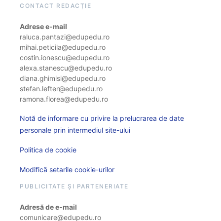
CONTACT REDACȚIE
Adrese e-mail
raluca.pantazi@edupedu.ro
mihai.peticila@edupedu.ro
costin.ionescu@edupedu.ro
alexa.stanescu@edupedu.ro
diana.ghimisi@edupedu.ro
stefan.lefter@edupedu.ro
ramona.florea@edupedu.ro
Notă de informare cu privire la prelucrarea de date
personale prin intermediul site-ului
Politica de cookie
Modifică setarile cookie-urilor
PUBLICITATE ȘI PARTENERIATE
Adresă de e-mail
comunicare@edupedu.ro