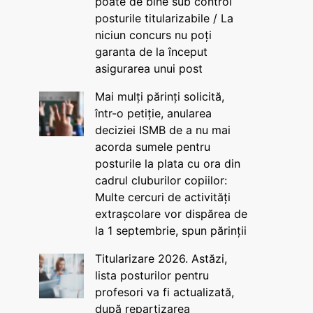
poate de bine sub control
posturile titularizabile / La
niciun concurs nu poți
garanta de la început
asigurarea unui post
Mai mulți părinți solicită,
într-o petiție, anularea
deciziei ISMB de a nu mai
acorda sumele pentru
posturile la plata cu ora din
cadrul cluburilor copiilor:
Multe cercuri de activități
extrașcolare vor dispărea de
la 1 septembrie, spun părinții
Titularizare 2026. Astăzi,
lista posturilor pentru
profesori va fi actualizată,
după repartizarea