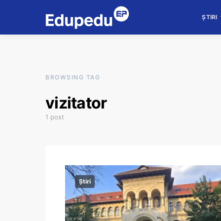
ȘTIRI
BROWSING TAG
vizitator
1 post
Știri