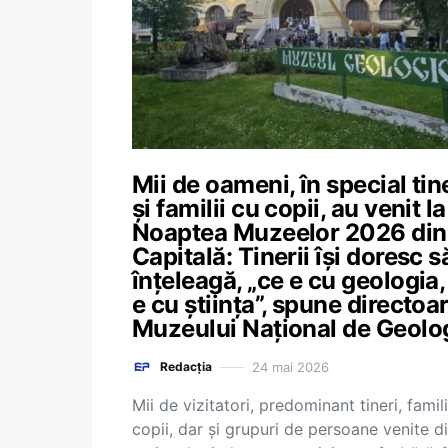
Mii de oameni, în special tin
și familii cu copii, au venit la
Noaptea Muzeelor 2026 din
Capitală: Tinerii îşi doresc s
înţeleagă, „ce e cu geologia,
e cu ştiinţa”, spune directoa
Muzeului Național de Geolo
24 mai 2026
Redacția
Mii de vizitatori, predominant tineri, famili
copii, dar şi grupuri de persoane venite d