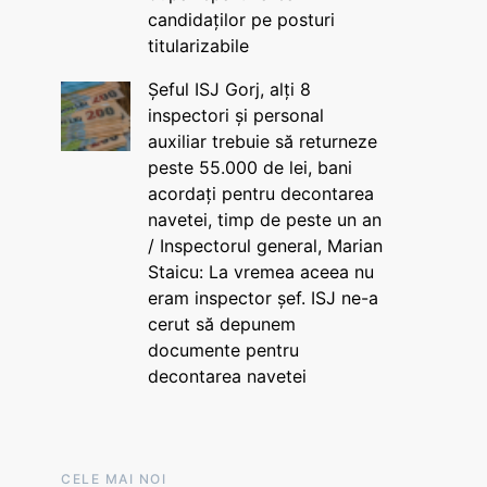
candidaților pe posturi
titularizabile
Șeful ISJ Gorj, alți 8
inspectori și personal
auxiliar trebuie să returneze
peste 55.000 de lei, bani
acordați pentru decontarea
navetei, timp de peste un an
/ Inspectorul general, Marian
Staicu: La vremea aceea nu
eram inspector șef. ISJ ne-a
cerut să depunem
documente pentru
decontarea navetei
CELE MAI NOI