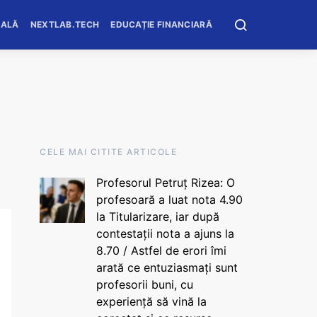
OALĂ
NEXTLAB.TECH
EDUCAȚIE FINANCIARĂ
CELE MAI CITITE ARTICOLE
Profesorul Petruț Rizea: O
profesoară a luat nota 4.90
la Titularizare, iar după
contestații nota a ajuns la
8.70 / Astfel de erori îmi
arată ce entuziasmați sunt
profesorii buni, cu
experiență să vină la