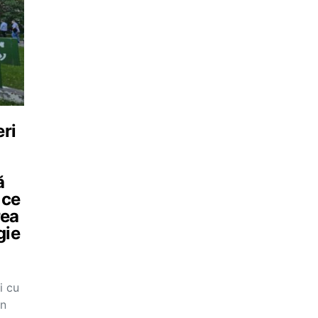
eri
ă
 ce
rea
gie
i cu
in