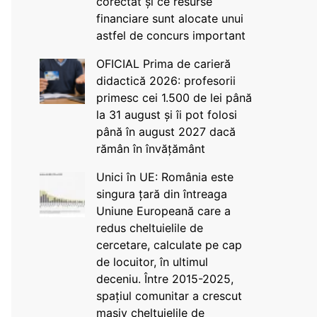
corectat și ce resurse
financiare sunt alocate unui
astfel de concurs important
OFICIAL Prima de carieră
didactică 2026: profesorii
primesc cei 1.500 de lei până
la 31 august și îi pot folosi
până în august 2027 dacă
rămân în învățământ
Unici în UE: România este
singura țară din întreaga
Uniune Europeană care a
redus cheltuielile de
cercetare, calculate pe cap
de locuitor, în ultimul
deceniu. Între 2015-2025,
spațiul comunitar a crescut
masiv cheltuielile de