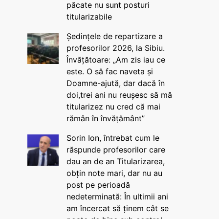
păcate nu sunt posturi
titularizabile
Ședințele de repartizare a
profesorilor 2026, la Sibiu.
Învățătoare: „Am zis iau ce
este. O să fac naveta și
Doamne-ajută, dar dacă în
doi,trei ani nu reușesc să mă
titularizez nu cred că mai
rămân în învățământ”
Sorin Ion, întrebat cum le
răspunde profesorilor care
dau an de an Titularizarea,
obțin note mari, dar nu au
post pe perioadă
nedeterminată: În ultimii ani
am încercat să ținem cât se