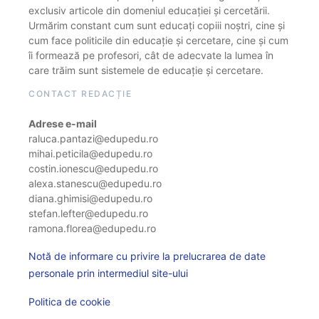
exclusiv articole din domeniul educației și cercetării.
Urmărim constant cum sunt educați copiii noștri, cine și
cum face politicile din educație și cercetare, cine și cum
îi formează pe profesori, cât de adecvate la lumea în
care trăim sunt sistemele de educație și cercetare.
CONTACT REDACȚIE
Adrese e-mail
raluca.pantazi@edupedu.ro
mihai.peticila@edupedu.ro
costin.ionescu@edupedu.ro
alexa.stanescu@edupedu.ro
diana.ghimisi@edupedu.ro
stefan.lefter@edupedu.ro
ramona.florea@edupedu.ro
Notă de informare cu privire la prelucrarea de date
personale prin intermediul site-ului
Politica de cookie