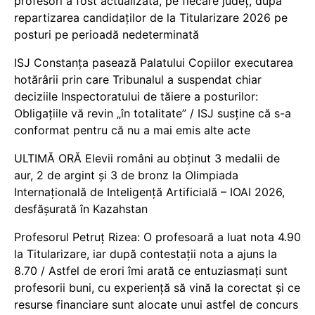
profesori a fost actualizată, pe fiecare județ, după
repartizarea candidaților de la Titularizare 2026 pe
posturi pe perioadă nedeterminată
ISJ Constanța pasează Palatului Copiilor executarea
hotărârii prin care Tribunalul a suspendat chiar
deciziile Inspectoratului de tăiere a posturilor:
Obligațiile vă revin „în totalitate” / ISJ susține că s-a
conformat pentru că nu a mai emis alte acte
ULTIMĂ ORĂ Elevii români au obținut 3 medalii de
aur, 2 de argint și 3 de bronz la Olimpiada
Internațională de Inteligență Artificială – IOAI 2026,
desfășurată în Kazahstan
Profesorul Petruț Rizea: O profesoară a luat nota 4.90
la Titularizare, iar după contestații nota a ajuns la
8.70 / Astfel de erori îmi arată ce entuziasmați sunt
profesorii buni, cu experiență să vină la corectat și ce
resurse financiare sunt alocate unui astfel de concurs