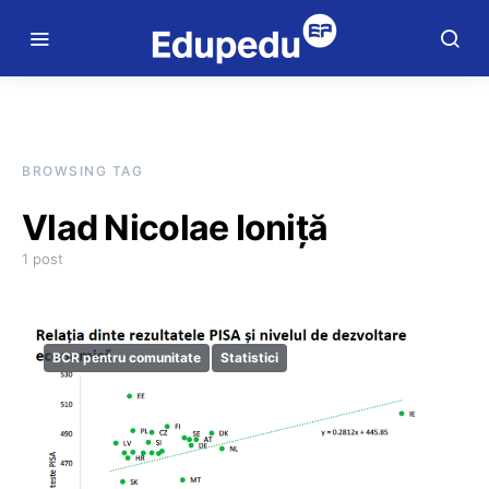
BROWSING TAG
Vlad Nicolae Ioniță
1 post
BCR pentru comunitate
Statistici