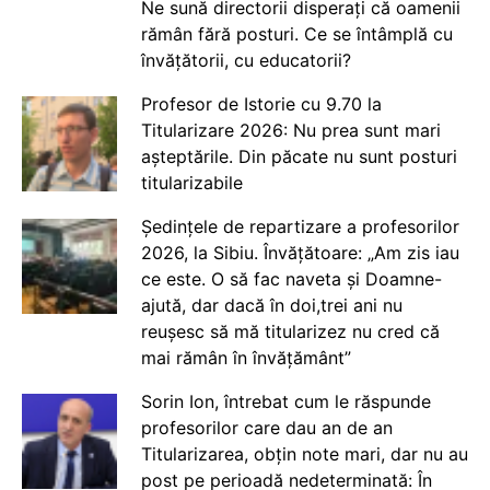
Ne sună directorii disperați că oamenii
rămân fără posturi. Ce se întâmplă cu
învățătorii, cu educatorii?
Profesor de Istorie cu 9.70 la
Titularizare 2026: Nu prea sunt mari
așteptările. Din păcate nu sunt posturi
titularizabile
Ședințele de repartizare a profesorilor
2026, la Sibiu. Învățătoare: „Am zis iau
ce este. O să fac naveta și Doamne-
ajută, dar dacă în doi,trei ani nu
reușesc să mă titularizez nu cred că
mai rămân în învățământ”
Sorin Ion, întrebat cum le răspunde
profesorilor care dau an de an
Titularizarea, obțin note mari, dar nu au
post pe perioadă nedeterminată: În