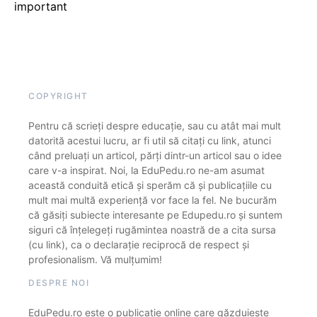
important
COPYRIGHT
Pentru că scrieți despre educație, sau cu atât mai mult
datorită acestui lucru, ar fi util să citați cu link, atunci
când preluați un articol, părți dintr-un articol sau o idee
care v-a inspirat. Noi, la EduPedu.ro ne-am asumat
această conduită etică și sperăm că și publicațiile cu
mult mai multă experiență vor face la fel. Ne bucurăm
că găsiți subiecte interesante pe Edupedu.ro și suntem
siguri că înțelegeți rugămintea noastră de a cita sursa
(cu link), ca o declarație reciprocă de respect și
profesionalism. Vă mulțumim!
DESPRE NOI
EduPedu.ro este o publicație online care găzduiește