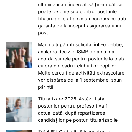
ultimii ani am încercat să ținem cât se
poate de bine sub control posturile
titularizabile / La niciun concurs nu poți
garanta de la început asigurarea unui
post
Mai mulți părinți solicită, într-o petiție,
anularea deciziei ISMB de a nu mai
acorda sumele pentru posturile la plata
cu ora din cadrul cluburilor copiilor:
Multe cercuri de activități extrașcolare
vor dispărea de la 1 septembrie, spun
părinții
Titularizare 2026. Astăzi, lista
posturilor pentru profesori va fi
actualizată, după repartizarea
candidaților pe posturi titularizabile
Șeful ISJ Gorj, alți 8 inspectori și