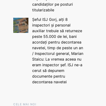
candidaților pe posturi
titularizabile
Șeful ISJ Gorj, alți 8
inspectori și personal
auxiliar trebuie să returneze
peste 55.000 de lei, bani
acordați pentru decontarea
navetei, timp de peste un an
/ Inspectorul general, Marian
Staicu: La vremea aceea nu
eram inspector șef. ISJ ne-a
cerut să depunem
documente pentru
decontarea navetei
CELE MAI NOI