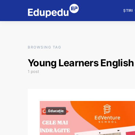
ȘTIRI
BROWSING TAG
Young Learners English
1 post
Educație