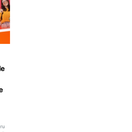
de
e
tru