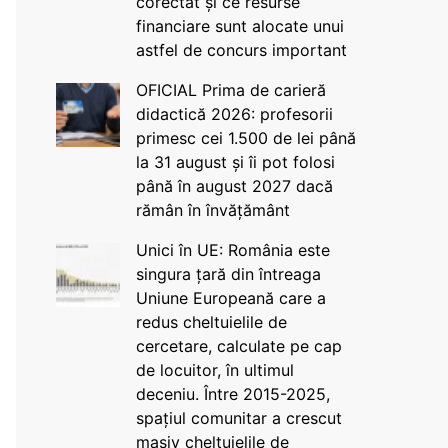
corectat și ce resurse
financiare sunt alocate unui
astfel de concurs important
OFICIAL Prima de carieră
didactică 2026: profesorii
primesc cei 1.500 de lei până
la 31 august și îi pot folosi
până în august 2027 dacă
rămân în învățământ
Unici în UE: România este
singura țară din întreaga
Uniune Europeană care a
redus cheltuielile de
cercetare, calculate pe cap
de locuitor, în ultimul
deceniu. Între 2015-2025,
spațiul comunitar a crescut
masiv cheltuielile de