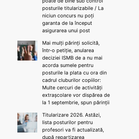
poate de bine sub control
posturile titularizabile / La
niciun concurs nu poți
garanta de la început
asigurarea unui post
Mai mulți părinți solicită,
într-o petiție, anularea
deciziei ISMB de a nu mai
acorda sumele pentru
posturile la plata cu ora din
cadrul cluburilor copiilor:
Multe cercuri de activități
extrașcolare vor dispărea de
la 1 septembrie, spun părinții
Titularizare 2026. Astăzi,
lista posturilor pentru
profesori va fi actualizată,
după repartizarea