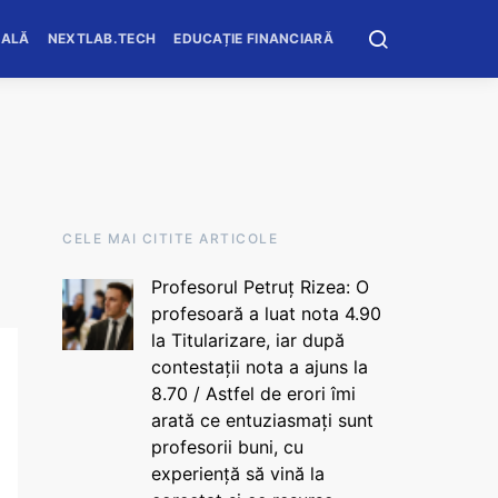
OALĂ
NEXTLAB.TECH
EDUCAȚIE FINANCIARĂ
CELE MAI CITITE ARTICOLE
Profesorul Petruț Rizea: O
profesoară a luat nota 4.90
la Titularizare, iar după
contestații nota a ajuns la
8.70 / Astfel de erori îmi
arată ce entuziasmați sunt
profesorii buni, cu
experiență să vină la