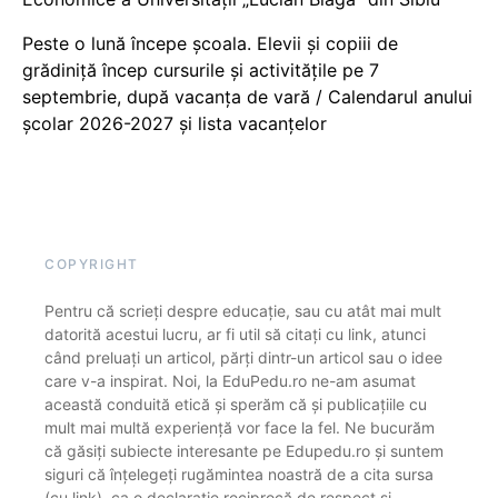
Peste o lună începe școala. Elevii și copiii de
grădiniță încep cursurile și activitățile pe 7
septembrie, după vacanța de vară / Calendarul anului
școlar 2026-2027 și lista vacanțelor
COPYRIGHT
Pentru că scrieți despre educație, sau cu atât mai mult
datorită acestui lucru, ar fi util să citați cu link, atunci
când preluați un articol, părți dintr-un articol sau o idee
care v-a inspirat. Noi, la EduPedu.ro ne-am asumat
această conduită etică și sperăm că și publicațiile cu
mult mai multă experiență vor face la fel. Ne bucurăm
că găsiți subiecte interesante pe Edupedu.ro și suntem
siguri că înțelegeți rugămintea noastră de a cita sursa
(cu link), ca o declarație reciprocă de respect și