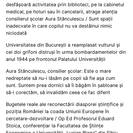
desfășoară activitatea prin biblioteci, pe la cabinetul
medical, pe holuri sau în cancelarii, atrage atenția
consilierul școlar Aura Stănculescu / Sunt spații
inadecvate în care copilul nu va destăinui nimic
niciodată
Universitatea din București a reamplasat vulturul și
cei doi grifoni distruși în urma bombardamentelor din
anul 1944 pe frontonul Palatului Universității
Aura Stănculescu, consilier școlar: Este o mare
nedreptate să nu-i lăsăm pe copii să fie așa cum
sunt. Suntem prea dornici să îi băgăm în șabloane și
să-i corectăm, să invalidăm ceea ce fac diferit
Bugetele reale ale reconectării diasporei științifice și
poziția României la coada Uniunii Europene în
cercetare-dezvoltare / Op Ed Profesorul Eduard
Stoica, conferențiar la Facultatea de Științe
Economice a Universității „Lucian Blaga” din Sibiu