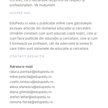
profesionalism. Vă mulțumim!
DESPRE NOI
EduPedu.ro este o publicație online care găzduiește
exclusiv articole din domeniul educației și cercetării.
Urmărim constant cum sunt educați copiii noștri, cine și
cum face politicile din educație și cercetare, cine și cum
îi formează pe profesori, cât de adecvate la lumea în
care trăim sunt sistemele de educație și cercetare.
CONTACT REDACȚIE
Adrese e-mail
raluca.pantazi@edupedu.ro
mihai.peticila@edupedu.ro
costin.ionescu@edupedu.ro
alexa.stanescu@edupedu.ro
diana.ghimisi@edupedu.ro
stefan.lefter@edupedu.ro
ramona.florea@edupedu.ro