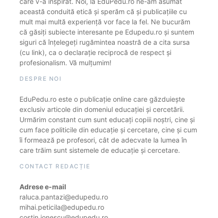
care v-a inspirat. Noi, la EduPedu.ro ne-am asumat
această conduită etică și sperăm că și publicațiile cu
mult mai multă experiență vor face la fel. Ne bucurăm
că găsiți subiecte interesante pe Edupedu.ro și suntem
siguri că înțelegeți rugămintea noastră de a cita sursa
(cu link), ca o declarație reciprocă de respect și
profesionalism. Vă mulțumim!
DESPRE NOI
EduPedu.ro este o publicație online care găzduiește
exclusiv articole din domeniul educației și cercetării.
Urmărim constant cum sunt educați copiii noștri, cine și
cum face politicile din educație și cercetare, cine și cum
îi formează pe profesori, cât de adecvate la lumea în
care trăim sunt sistemele de educație și cercetare.
CONTACT REDACȚIE
Adrese e-mail
raluca.pantazi@edupedu.ro
mihai.peticila@edupedu.ro
costin.ionescu@edupedu.ro