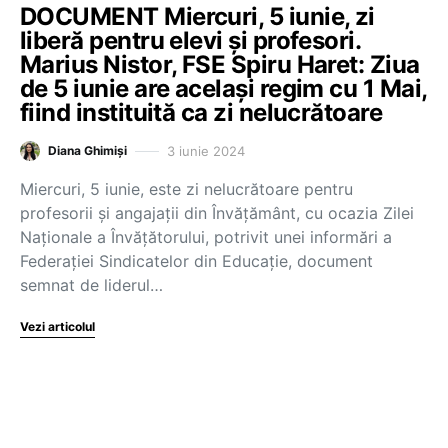
DOCUMENT Miercuri, 5 iunie, zi
liberă pentru elevi și profesori.
Marius Nistor, FSE Spiru Haret: Ziua
de 5 iunie are același regim cu 1 Mai,
fiind instituită ca zi nelucrătoare
3 iunie 2024
Diana Ghimiși
Miercuri, 5 iunie, este zi nelucrătoare pentru
profesorii și angajații din Învățământ, cu ocazia Zilei
Naționale a Învățătorului, potrivit unei informări a
Federației Sindicatelor din Educație, document
semnat de liderul…
Vezi articolul