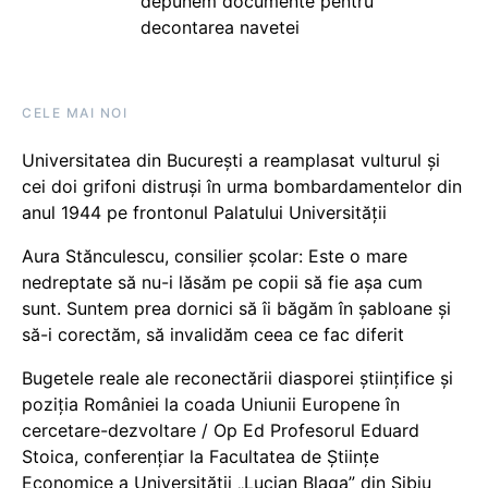
depunem documente pentru
decontarea navetei
CELE MAI NOI
Universitatea din București a reamplasat vulturul și
cei doi grifoni distruși în urma bombardamentelor din
anul 1944 pe frontonul Palatului Universității
Aura Stănculescu, consilier școlar: Este o mare
nedreptate să nu-i lăsăm pe copii să fie așa cum
sunt. Suntem prea dornici să îi băgăm în șabloane și
să-i corectăm, să invalidăm ceea ce fac diferit
Bugetele reale ale reconectării diasporei științifice și
poziția României la coada Uniunii Europene în
cercetare-dezvoltare / Op Ed Profesorul Eduard
Stoica, conferențiar la Facultatea de Științe
Economice a Universității „Lucian Blaga” din Sibiu