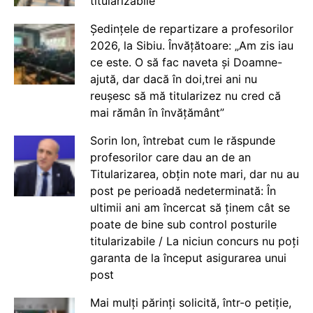
titularizabile
Ședințele de repartizare a profesorilor
2026, la Sibiu. Învățătoare: „Am zis iau
ce este. O să fac naveta și Doamne-
ajută, dar dacă în doi,trei ani nu
reușesc să mă titularizez nu cred că
mai rămân în învățământ”
Sorin Ion, întrebat cum le răspunde
profesorilor care dau an de an
Titularizarea, obțin note mari, dar nu au
post pe perioadă nedeterminată: În
ultimii ani am încercat să ținem cât se
poate de bine sub control posturile
titularizabile / La niciun concurs nu poți
garanta de la început asigurarea unui
post
Mai mulți părinți solicită, într-o petiție,