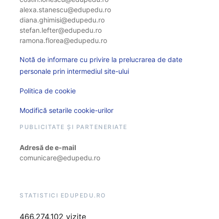
alexa.stanescu@edupedu.ro
diana.ghimisi@edupedu.ro
stefan.lefter@edupedu.ro
ramona.florea@edupedu.ro
Notă de informare cu privire la prelucrarea de date
personale prin intermediul site-ului
Politica de cookie
Modifică setarile cookie-urilor
PUBLICITATE ȘI PARTENERIATE
Adresă de e-mail
comunicare@edupedu.ro
STATISTICI EDUPEDU.RO
466.274.102 vizite