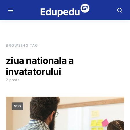
BROWSING TAG
ziua nationala a
invatatorului
2 posts
Știri