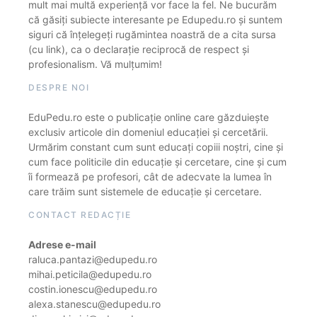
mult mai multă experiență vor face la fel. Ne bucurăm
că găsiți subiecte interesante pe Edupedu.ro și suntem
siguri că înțelegeți rugămintea noastră de a cita sursa
(cu link), ca o declarație reciprocă de respect și
profesionalism. Vă mulțumim!
DESPRE NOI
EduPedu.ro este o publicație online care găzduiește
exclusiv articole din domeniul educației și cercetării.
Urmărim constant cum sunt educați copiii noștri, cine și
cum face politicile din educație și cercetare, cine și cum
îi formează pe profesori, cât de adecvate la lumea în
care trăim sunt sistemele de educație și cercetare.
CONTACT REDACȚIE
Adrese e-mail
raluca.pantazi@edupedu.ro
mihai.peticila@edupedu.ro
costin.ionescu@edupedu.ro
alexa.stanescu@edupedu.ro