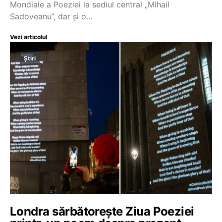
Mondiale a Poeziei la sediul central „Mihail
Sadoveanu”, dar și o…
Vezi articolul
Știri
Londra sărbătorește Ziua Poeziei