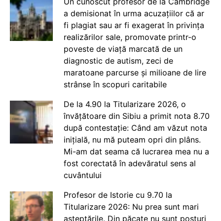
Un cunoscut profesor de la Cambridge
a demisionat în urma acuzațiilor că ar
fi plagiat sau ar fi exagerat în privința
realizărilor sale, promovate printr-o
poveste de viață marcată de un
diagnostic de autism, zeci de
maratoane parcurse și milioane de lire
strânse în scopuri caritabile
De la 4.90 la Titularizare 2026, o
învățătoare din Sibiu a primit nota 8.70
după contestație: Când am văzut nota
inițială, nu mă puteam opri din plâns.
Mi-am dat seama că lucrarea mea nu a
fost corectată în adevăratul sens al
cuvântului
Profesor de Istorie cu 9.70 la
Titularizare 2026: Nu prea sunt mari
așteptările. Din păcate nu sunt posturi