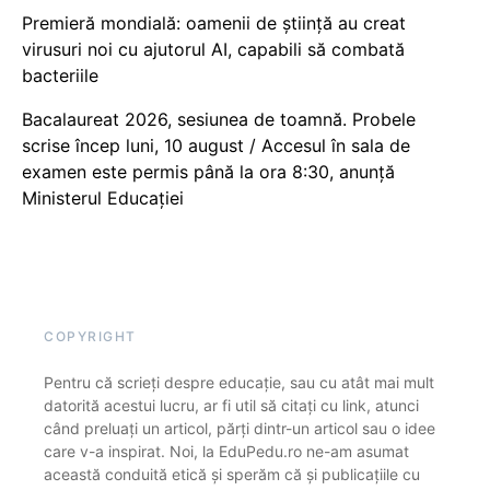
Premieră mondială: oamenii de știință au creat
virusuri noi cu ajutorul AI, capabili să combată
bacteriile
Bacalaureat 2026, sesiunea de toamnă. Probele
scrise încep luni, 10 august / Accesul în sala de
examen este permis până la ora 8:30, anunță
Ministerul Educației
COPYRIGHT
Pentru că scrieți despre educație, sau cu atât mai mult
datorită acestui lucru, ar fi util să citați cu link, atunci
când preluați un articol, părți dintr-un articol sau o idee
care v-a inspirat. Noi, la EduPedu.ro ne-am asumat
această conduită etică și sperăm că și publicațiile cu