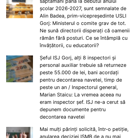
săptămâni până la debutul anului
școlar 2026-2027, sunt semnalate de
Alin Badea, prim-vicepreședinte USLI
Gorj: Ministerul o comite grav de tot.
Ne sună directorii disperați că oamenii
rămân fără posturi. Ce se întâmplă cu
învățătorii, cu educatorii?
Șeful ISJ Gorj, alți 8 inspectori și
personal auxiliar trebuie să returneze
peste 55.000 de lei, bani acordați
pentru decontarea navetei, timp de
peste un an / Inspectorul general,
Marian Staicu: La vremea aceea nu
eram inspector șef. ISJ ne-a cerut să
depunem documente pentru
decontarea navetei
Mai mulți părinți solicită, într-o petiție,
anularea deciziei ISMB de a nu mai