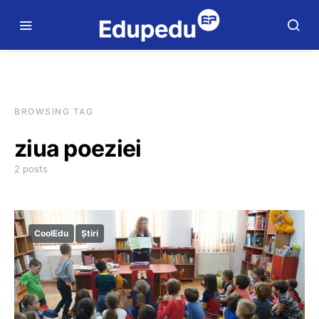
BROWSING TAG
ziua poeziei
2 posts
CoolEdu
Știri