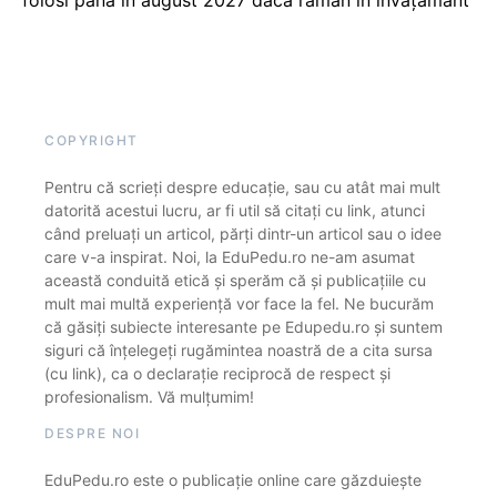
COPYRIGHT
Pentru că scrieți despre educație, sau cu atât mai mult
datorită acestui lucru, ar fi util să citați cu link, atunci
când preluați un articol, părți dintr-un articol sau o idee
care v-a inspirat. Noi, la EduPedu.ro ne-am asumat
această conduită etică și sperăm că și publicațiile cu
mult mai multă experiență vor face la fel. Ne bucurăm
că găsiți subiecte interesante pe Edupedu.ro și suntem
siguri că înțelegeți rugămintea noastră de a cita sursa
(cu link), ca o declarație reciprocă de respect și
profesionalism. Vă mulțumim!
DESPRE NOI
EduPedu.ro este o publicație online care găzduiește