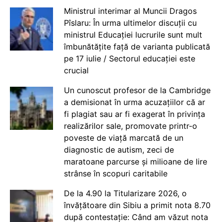
Ministrul interimar al Muncii Dragos
Pîslaru: În urma ultimelor discuții cu
ministrul Educației lucrurile sunt mult
îmbunătățite față de varianta publicată
pe 17 iulie / Sectorul educației este
crucial
Un cunoscut profesor de la Cambridge
a demisionat în urma acuzațiilor că ar
fi plagiat sau ar fi exagerat în privința
realizărilor sale, promovate printr-o
poveste de viață marcată de un
diagnostic de autism, zeci de
maratoane parcurse și milioane de lire
strânse în scopuri caritabile
De la 4.90 la Titularizare 2026, o
învățătoare din Sibiu a primit nota 8.70
după contestație: Când am văzut nota