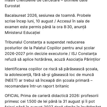
Eurostat
Bacalaureat 2026, sesiunea de toamnă. Probele
scrise încep luni, 10 august / Accesul în sala de
examen este permis până la ora 8:30, anunță
Ministerul Educației
Tribunalul Constanța a suspendat reducerea
posturilor de la Palatul Copiilor pentru anul școlar
2026-2027 prin decizie executorie / ISJ Constanța
refuză să aplice hotărârea, acuză Asociația Părinților
Identificarea copiilor ce riscă să părăsească școala,
la adolescență, fără să-și găsească loc de muncă
(NEET) ar trebui să înceapă din școala primară –
recomandare într-un raport britanic
OFICIAL Prima de carieră didactică 2026: profesorii
primesc cei 1.500 de lei până la 31 august și îi pot
folosi până în august 2027 dacă rămân în învățământ