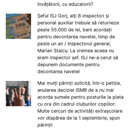
învățătorii, cu educatorii?
Șeful ISJ Gorj, alți 8 inspectori și
personal auxiliar trebuie să returneze
peste 55.000 de lei, bani acordați
pentru decontarea navetei, timp de
peste un an / Inspectorul general,
Marian Staicu: La vremea aceea nu
eram inspector șef. ISJ ne-a cerut să
depunem documente pentru
decontarea navetei
Mai mulți părinți solicită, într-o petiție,
anularea deciziei ISMB de a nu mai
acorda sumele pentru posturile la plata
cu ora din cadrul cluburilor copiilor:
Multe cercuri de activități extrașcolare
vor dispărea de la 1 septembrie, spun
părinții