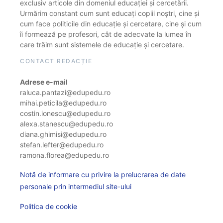
exclusiv articole din domeniul educației și cercetării.
Urmărim constant cum sunt educați copiii noștri, cine și
cum face politicile din educație și cercetare, cine și cum
îi formează pe profesori, cât de adecvate la lumea în
care trăim sunt sistemele de educație și cercetare.
CONTACT REDACȚIE
Adrese e-mail
raluca.pantazi@edupedu.ro
mihai.peticila@edupedu.ro
costin.ionescu@edupedu.ro
alexa.stanescu@edupedu.ro
diana.ghimisi@edupedu.ro
stefan.lefter@edupedu.ro
ramona.florea@edupedu.ro
Notă de informare cu privire la prelucrarea de date
personale prin intermediul site-ului
Politica de cookie