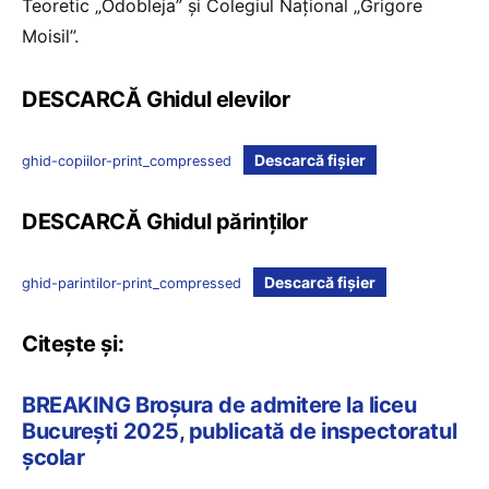
Teoretic „Odobleja” şi Colegiul Naţional „Grigore
Moisil”.
DESCARCĂ Ghidul elevilor
Descarcă fișier
ghid-copiilor-print_compressed
DESCARCĂ Ghidul părinților
Descarcă fișier
ghid-parintilor-print_compressed
Citește și:
BREAKING Broșura de admitere la liceu
București 2025, publicată de inspectoratul
școlar