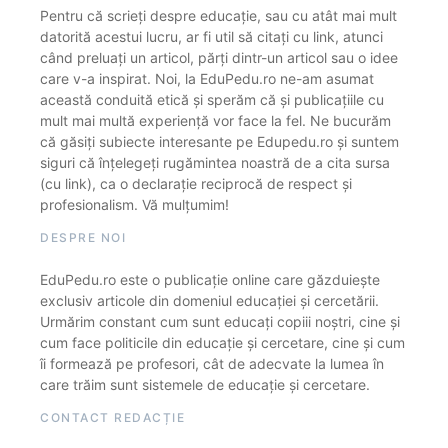
Pentru că scrieți despre educație, sau cu atât mai mult
datorită acestui lucru, ar fi util să citați cu link, atunci
când preluați un articol, părți dintr-un articol sau o idee
care v-a inspirat. Noi, la EduPedu.ro ne-am asumat
această conduită etică și sperăm că și publicațiile cu
mult mai multă experiență vor face la fel. Ne bucurăm
că găsiți subiecte interesante pe Edupedu.ro și suntem
siguri că înțelegeți rugămintea noastră de a cita sursa
(cu link), ca o declarație reciprocă de respect și
profesionalism. Vă mulțumim!
DESPRE NOI
EduPedu.ro este o publicație online care găzduiește
exclusiv articole din domeniul educației și cercetării.
Urmărim constant cum sunt educați copiii noștri, cine și
cum face politicile din educație și cercetare, cine și cum
îi formează pe profesori, cât de adecvate la lumea în
care trăim sunt sistemele de educație și cercetare.
CONTACT REDACȚIE