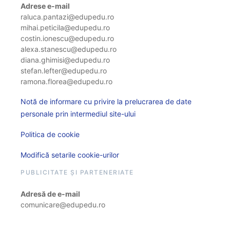
Adrese e-mail
raluca.pantazi@edupedu.ro
mihai.peticila@edupedu.ro
costin.ionescu@edupedu.ro
alexa.stanescu@edupedu.ro
diana.ghimisi@edupedu.ro
stefan.lefter@edupedu.ro
ramona.florea@edupedu.ro
Notă de informare cu privire la prelucrarea de date
personale prin intermediul site-ului
Politica de cookie
Modifică setarile cookie-urilor
PUBLICITATE ȘI PARTENERIATE
Adresă de e-mail
comunicare@edupedu.ro