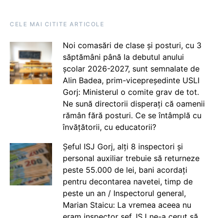
CELE MAI CITITE ARTICOLE
Noi comasări de clase și posturi, cu 3
săptămâni până la debutul anului
școlar 2026-2027, sunt semnalate de
Alin Badea, prim-vicepreședinte USLI
Gorj: Ministerul o comite grav de tot.
Ne sună directorii disperați că oamenii
rămân fără posturi. Ce se întâmplă cu
învățătorii, cu educatorii?
Șeful ISJ Gorj, alți 8 inspectori și
personal auxiliar trebuie să returneze
peste 55.000 de lei, bani acordați
pentru decontarea navetei, timp de
peste un an / Inspectorul general,
Marian Staicu: La vremea aceea nu
eram inspector șef. ISJ ne-a cerut să