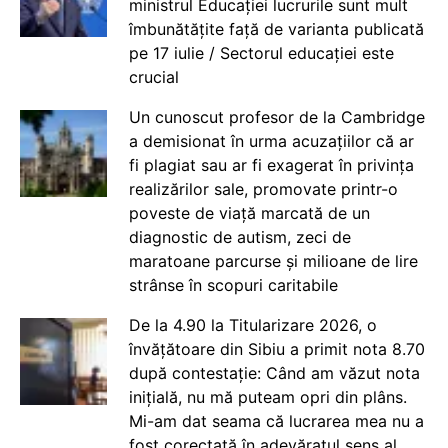
ministrul Educației lucrurile sunt mult
îmbunătățite față de varianta publicată
pe 17 iulie / Sectorul educației este
crucial
Un cunoscut profesor de la Cambridge
a demisionat în urma acuzațiilor că ar
fi plagiat sau ar fi exagerat în privința
realizărilor sale, promovate printr-o
poveste de viață marcată de un
diagnostic de autism, zeci de
maratoane parcurse și milioane de lire
strânse în scopuri caritabile
De la 4.90 la Titularizare 2026, o
învățătoare din Sibiu a primit nota 8.70
după contestație: Când am văzut nota
inițială, nu mă puteam opri din plâns.
Mi-am dat seama că lucrarea mea nu a
fost corectată în adevăratul sens al