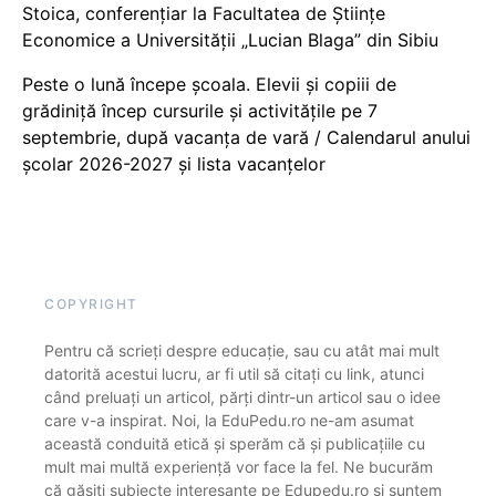
Stoica, conferențiar la Facultatea de Științe
Economice a Universității „Lucian Blaga” din Sibiu
Peste o lună începe școala. Elevii și copiii de
grădiniță încep cursurile și activitățile pe 7
septembrie, după vacanța de vară / Calendarul anului
școlar 2026-2027 și lista vacanțelor
COPYRIGHT
Pentru că scrieți despre educație, sau cu atât mai mult
datorită acestui lucru, ar fi util să citați cu link, atunci
când preluați un articol, părți dintr-un articol sau o idee
care v-a inspirat. Noi, la EduPedu.ro ne-am asumat
această conduită etică și sperăm că și publicațiile cu
mult mai multă experiență vor face la fel. Ne bucurăm
că găsiți subiecte interesante pe Edupedu.ro și suntem