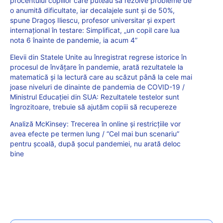
procentului copiilor care puteau să rezolve probleme de
o anumită dificultate, iar decalajele sunt și de 50%,
spune Dragoș Iliescu, profesor universitar și expert
internațional în testare: Simplificat, „un copil care lua
nota 6 înainte de pandemie, ia acum 4”
Elevii din Statele Unite au înregistrat regrese istorice în
procesul de învățare în pandemie, arată rezultatele la
matematică și la lectură care au scăzut până la cele mai
joase niveluri de dinainte de pandemia de COVID-19 /
Ministrul Educației din SUA: Rezultatele testelor sunt
îngrozitoare, trebuie să ajutăm copiii să recupereze
Analiză McKinsey: Trecerea în online și restricțiile vor
avea efecte pe termen lung / “Cel mai bun scenariu”
pentru școală, după șocul pandemiei, nu arată deloc
bine