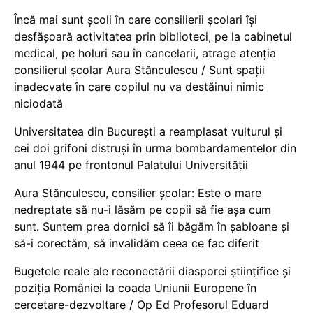
Încă mai sunt școli în care consilierii școlari își
desfășoară activitatea prin biblioteci, pe la cabinetul
medical, pe holuri sau în cancelarii, atrage atenția
consilierul școlar Aura Stănculescu / Sunt spații
inadecvate în care copilul nu va destăinui nimic
niciodată
Universitatea din București a reamplasat vulturul și
cei doi grifoni distruși în urma bombardamentelor din
anul 1944 pe frontonul Palatului Universității
Aura Stănculescu, consilier școlar: Este o mare
nedreptate să nu-i lăsăm pe copii să fie așa cum
sunt. Suntem prea dornici să îi băgăm în șabloane și
să-i corectăm, să invalidăm ceea ce fac diferit
Bugetele reale ale reconectării diasporei științifice și
poziția României la coada Uniunii Europene în
cercetare-dezvoltare / Op Ed Profesorul Eduard