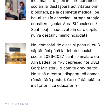
Încă mai sunt școli în care consilierii
școlari își desfășoară activitatea prin
biblioteci, pe la cabinetul medical, pe
holuri sau în cancelarii, atrage atenția
consilierul școlar Aura Stănculescu /
Sunt spații inadecvate în care copilul
nu va destăinui nimic niciodată
Noi comasări de clase și posturi, cu 3
săptămâni până la debutul anului
școlar 2026-2027, sunt semnalate de
Alin Badea, prim-vicepreședinte USLI
Gorj: Ministerul o comite grav de tot.
Ne sună directorii disperați că oamenii
rămân fără posturi. Ce se întâmplă cu
învățătorii, cu educatorii?
CELE MAI NOI