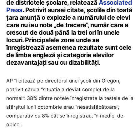
de districtele școlare, relatează
Associated
Press
. Potrivit sursei citate, școlile din toată
țara anunță o explozie a numărului de elevi
care nu iau note „de trecere”, număr care a
crescut de două până la trei ori în unele
locuri. Principalele zone unde se
înregistrează asemenea rezultate sunt cele
de limba engleză și categoria elevilor
dezavantajați sau cu dizabilități.
AP îl citează pe directorul unei școli din Oregon,
potrivit căruia “situația a deviat complet de la
normal”: 38% dintre notele înregistrate la testele de la
sfârșitul lunii octombrie erau “nesatisfăcătoare”,
comparativ cu 8% cât se înregistrau, în medie, de
obicei.