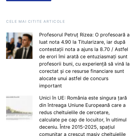
CELE MAI CITITE ARTICOLE
Profesorul Petruț Rizea: O profesoară a
luat nota 4.90 la Titularizare, iar după
contestații nota a ajuns la 8.70 / Astfel
de erori îmi arată ce entuziasmați sunt
profesorii buni, cu experiență să vină la
corectat și ce resurse financiare sunt
alocate unui astfel de concurs
important
Unici în UE: România este singura țară
din întreaga Uniune Europeană care a
redus cheltuielile de cercetare,
calculate pe cap de locuitor, în ultimul
deceniu. Între 2015-2025, spațiul
comunitar a crescut masiv cheltuielile