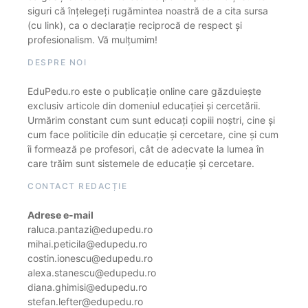
siguri că înțelegeți rugămintea noastră de a cita sursa
(cu link), ca o declarație reciprocă de respect și
profesionalism. Vă mulțumim!
DESPRE NOI
EduPedu.ro este o publicație online care găzduiește
exclusiv articole din domeniul educației și cercetării.
Urmărim constant cum sunt educați copiii noștri, cine și
cum face politicile din educație și cercetare, cine și cum
îi formează pe profesori, cât de adecvate la lumea în
care trăim sunt sistemele de educație și cercetare.
CONTACT REDACȚIE
Adrese e-mail
raluca.pantazi@edupedu.ro
mihai.peticila@edupedu.ro
costin.ionescu@edupedu.ro
alexa.stanescu@edupedu.ro
diana.ghimisi@edupedu.ro
stefan.lefter@edupedu.ro