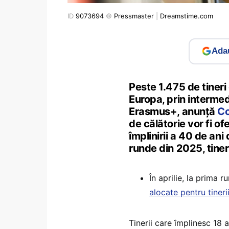
ID
9073694
©
Pressmaster
|
Dreamstime.com
Adau
Peste 1.475 de tineri 
Europa, prin interme
Erasmus+, anunță
Co
de călătorie vor fi of
împlinirii a 40 de an
runde din 2025, tiner
În aprilie, la prima 
alocate pentru tiner
Tinerii care împlinesc 18 