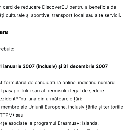
n card de reducere DiscoverEU pentru a beneficia de
ți culturale și sportive, transport local sau alte servicii.
pare
trebuie:
 1 ianuarie 2007 (inclusiv) și 31 decembrie 2007
t formularul de candidatură online, indicând numărul
 al pașaportului sau al permisului legal de ședere
ezident* într-una din următoarele țări:
 membre ale Uniunii Europene, inclusiv țările și teritoriile
(TTPM) sau
terțe asociate la programul Erasmus+: Islanda,