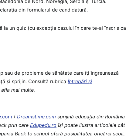
Macedonia de Nord, Norvegia, Serbia și Turcia.
clarația din formularul de candidatură.
 la un quiz (cu excepția cazului în care te-ai înscris ca
p sau de probleme de sănătate care îți îngreunează
nță și sprijin. Consultă rubrica
Întrebări și
 afla mai multe.
e.com
/
Dreamstime.com
sprijină educaţia din România
tock prin care
Edupedu.ro
îşi poate ilustra articolele cât
pania Back to school oferă posibilitatea oricărei școli,