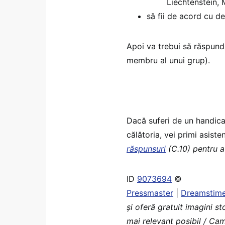
Liechtenstein, 
să fii de acord cu de
Apoi va trebui să răspundă
membru al unui grup).
Dacă suferi de un handica
călătoria, vei primi asiste
răspunsuri
(C.10) pentru a
ID
9073694
©
Pressmaster
|
Dreamstim
şi oferă gratuit imagini s
mai relevant posibil / Cam