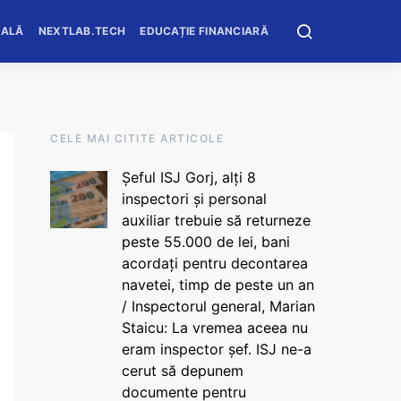
OALĂ
NEXTLAB.TECH
EDUCAȚIE FINANCIARĂ
CELE MAI CITITE ARTICOLE
Șeful ISJ Gorj, alți 8
inspectori și personal
auxiliar trebuie să returneze
peste 55.000 de lei, bani
acordați pentru decontarea
navetei, timp de peste un an
/ Inspectorul general, Marian
Staicu: La vremea aceea nu
eram inspector șef. ISJ ne-a
cerut să depunem
documente pentru