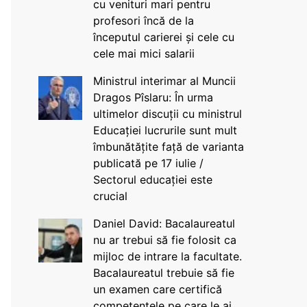
cu venituri mari pentru
profesori încă de la
începutul carierei și cele cu
cele mai mici salarii
Ministrul interimar al Muncii
Dragos Pîslaru: În urma
ultimelor discuții cu ministrul
Educației lucrurile sunt mult
îmbunătățite față de varianta
publicată pe 17 iulie /
Sectorul educației este
crucial
Daniel David: Bacalaureatul
nu ar trebui să fie folosit ca
mijloc de intrare la facultate.
Bacalaureatul trebuie să fie
un examen care certifică
competențele pe care le ai